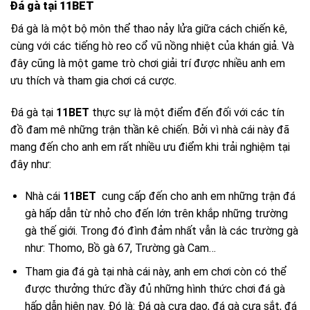
Đá gà tại 11BET
Đá gà là một bộ môn thể thao nảy lửa giữa cách chiến kê,
cùng với các tiếng hò reo cổ vũ nồng nhiệt của khán giả. Và
đây cũng là một game trò chơi giải trí được nhiều anh em
ưu thích và tham gia chơi cá cược.
Đá gà tại
11BET
thực sự là một điểm đến đối với các tín
đồ đam mê những trận thần kê chiến. Bởi vì nhà cái này đã
mang đến cho anh em rất nhiều ưu điểm khi trải nghiệm tại
đây như:
Nhà cái
11BET
cung cấp đến cho anh em những trận đá
gà hấp dẫn từ nhỏ cho đến lớn trên khắp những trường
gà thế giới. Trong đó đình đảm nhất vẫn là các trường gà
như: Thomo, Bồ gà 67, Trường gà Cam…
Tham gia đá gà tại nhà cái này, anh em chơi còn có thể
được thưởng thức đầy đủ những hình thức chơi đá gà
hấp dẫn hiện nay. Đó là: Đá gà cựa dao, đá gà cựa sắt, đá