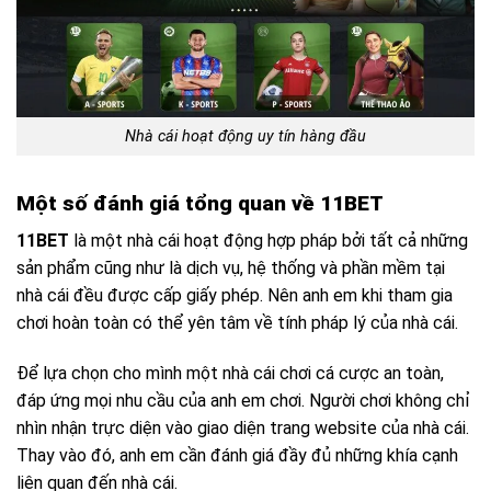
Nhà cái hoạt động uy tín hàng đầu
Một số đánh giá tổng quan về 11BET
11BET
là một nhà cái hoạt động hợp pháp bởi tất cả những
sản phẩm cũng như là dịch vụ, hệ thống và phần mềm tại
nhà cái đều được cấp giấy phép. Nên anh em khi tham gia
chơi hoàn toàn có thể yên tâm về tính pháp lý của nhà cái.
Để lựa chọn cho mình một nhà cái chơi cá cược an toàn,
đáp ứng mọi nhu cầu của anh em chơi. Người chơi không chỉ
nhìn nhận trực diện vào giao diện trang website của nhà cái.
Thay vào đó, anh em cần đánh giá đầy đủ những khía cạnh
liên quan đến nhà cái.