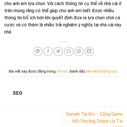
cho anh em lựa chọn. Với cách thông tin cụ thể về nhà cái ở
trên mong rằng có thể giúp cho anh em biết được nhiều
thông tin bổ ích hơn khi quyết định đưa ra lựa chọn chơi cá
cược và có thêm là nhiều trải nghiệm ý nghĩa tại nhà cái này
nhé.
Bài viết này được đăng trong
Tin tức
. Đánh dấu
liên kết thường trực
.
SEO
Sunwin Tài Xỉu – Cổng Game
Đổi Thưởng Online Uy Tín