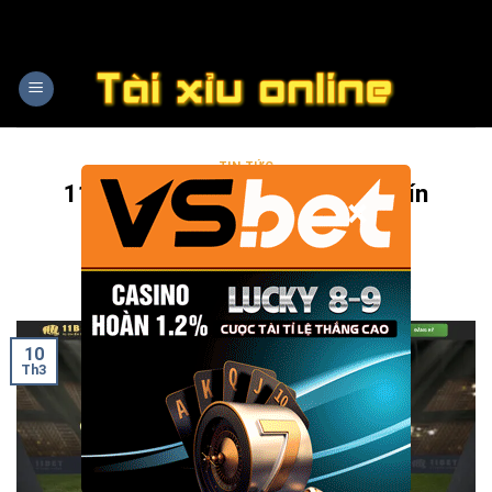
Bỏ
qua
nội
dung
TIN TỨC
11BET – Nhà Cái Cá Cược Uy Tín
×
Hàng Đầu Tại Châu Á 2025
ĐĂNG VÀO
THÁNG 3 10, 2025
BỞI
SEO
10
Th3