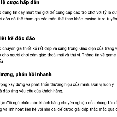
 lệ cược hấp dẫn
đáng tin cậy nhất thế giới để cung cấp các trò chơi với tỷ lệ c
ơi còn có thể tham gia các môn thể thao khác, casino trực tuyến
hiết kế độc đáo
chuyên gia thiết kế rất đẹp và sang trọng. Giao diện của trang
o cho người chơi cảm giác thoải mái và thú vị. Thông tin về game
u.
lượng, phản hồi nhanh
rọng xây dựng và phát triển thương hiệu của mình. Đơn vị luôn ý
và đáp ứng yêu cầu của khách hàng.
ợc đội ngũ chăm sóc khách hàng chuyên nghiệp của chúng tôi xử
g và linh hoạt liên hệ với nhà cái để được giải đáp thắc mắc qua 