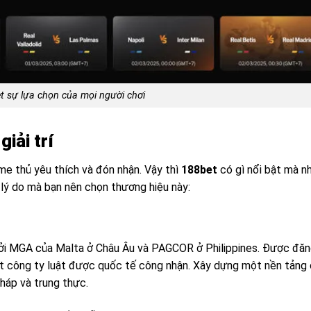
t sự lựa chọn của mọi người chơi
iải trí
e thủ yêu thích và đón nhận. Vậy thì
188bet
có gì nổi bật mà n
 lý do mà bạn nên chọn thương hiệu này:
ởi MGA của Malta ở Châu Âu và PAGCOR ở Philippines. Được đă
một công ty luật được quốc tế công nhận. Xây dựng một nền tảng
háp và trung thực.