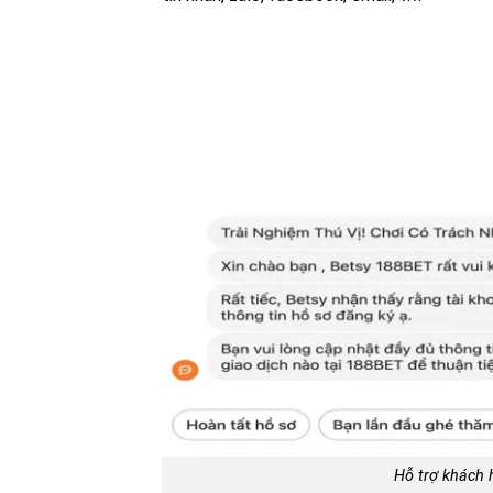
Hỗ trợ khách 