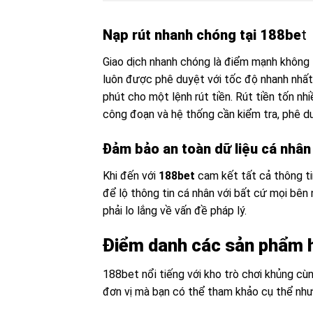
Nạp rút nhanh chóng tại 188be
t
Giao dịch nhanh chóng là điểm mạnh không t
luôn được phê duyệt với tốc độ nhanh nhất.
phút cho một lệnh rút tiền. Rút tiền tốn nhi
công đoạn và hệ thống cần kiểm tra, phê du
Đảm bảo an toàn dữ liệu cá nhân
Khi đến với
188bet
cam kết tất cả thông t
để lộ thông tin cá nhân với bất cứ mọi bê
phải lo lắng về vấn đề pháp lý.
Điểm danh các sản phẩm h
188bet nổi tiếng với kho trò chơi khủng cùn
đơn vị mà bạn có thể tham khảo cụ thể nh