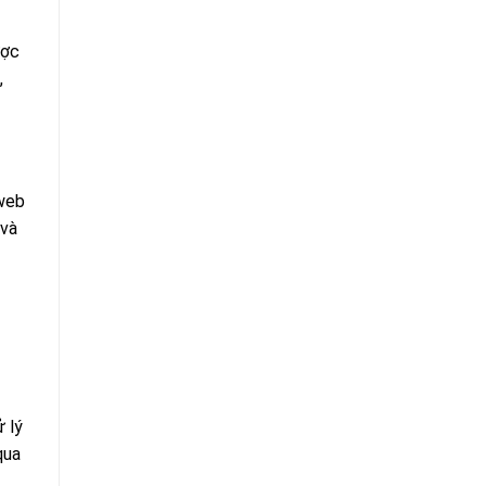
ược
,
 web
 và
 lý
qua