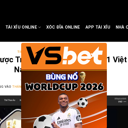
TÀI XỈU ONLINE
XÓC ĐĨA ONLINE
APP TÀI XỈU
NHÀ C
×
TIN TỨC
Cược Trực Tuyến Đẳng Cấp Top 1 Việt
Nam7
NG VÀO
THÁNG 4 29, 2025
BỞI
SEO