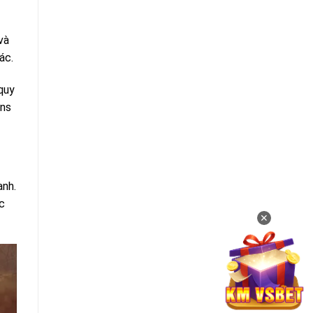
và
hác.
quy
ons
anh.
c
✕