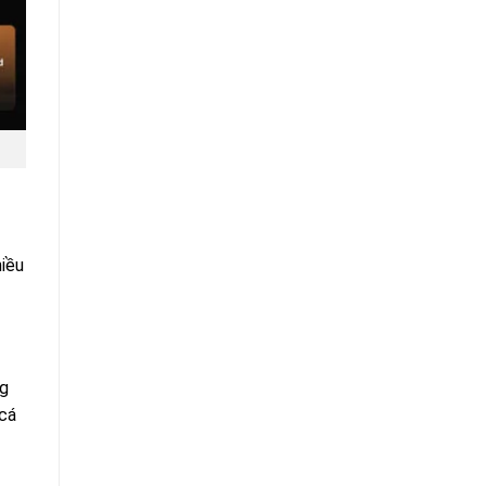
hiều
ng
 cá