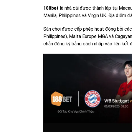
188bet
là nhà cái được thành lập tại Maca
Manila, Philippines và Virgin UK. Địa điểm 
Sân chơi được cấp phép hoạt động bởi các t
Philippines), Malta Europe MGA và Cagaya
chắn đăng ký bằng cách nhấp vào liên kết đ