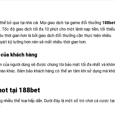
hể bỏ qua tại nhà cái. Mọi giao dịch tại game đổi thưởng
188be
 Tốc độ giao dịch tối đa 10 phút cho một lệnh nạp tiền, tối thiể
ều thời gian hơn là bởi giao dịch đổi thưởng cần thực hiện nhiều
yệt kỹ lưỡng hơn nên sẽ mất nhiều thời gian hơn.
 của khách hàng
in của người dùng sẽ được chúng tôi bảo mật tối đa nhất và khô
n nào khác. Đảm bảo khách hàng có thể an tâm khi sử dụng mà kh
ot tại 188bet
g nhiều thể loại hấp dẫn. Dưới đây là một số trò chơi cá cược tại
ư