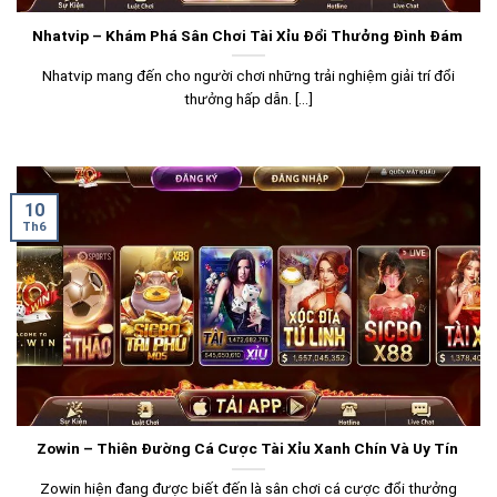
Nhatvip – Khám Phá Sân Chơi Tài Xỉu Đổi Thưởng Đình Đám
Nhatvip mang đến cho người chơi những trải nghiệm giải trí đổi
thưởng hấp dẫn. [...]
10
Th6
Zowin – Thiên Đường Cá Cược Tài Xỉu Xanh Chín Và Uy Tín
Zowin hiện đang được biết đến là sân chơi cá cược đổi thưởng