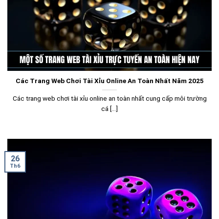
Các Trang Web Chơi Tài Xỉu Online An Toàn Nhất Năm 2025
Các trang web chơi tài xỉu online an toàn nhất cung cấp môi trường
cá [...]
26
Th6