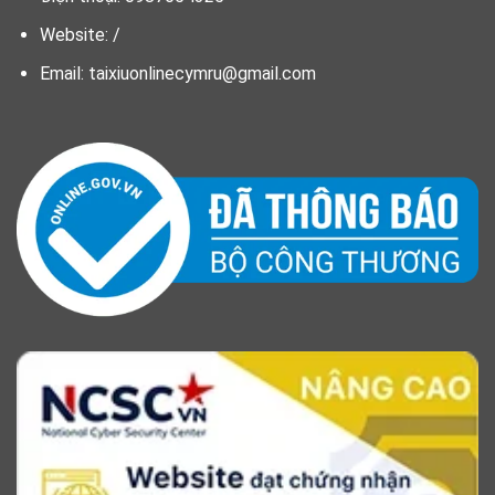
Website: /
Email:
taixiuonlinecymru@gmail.com