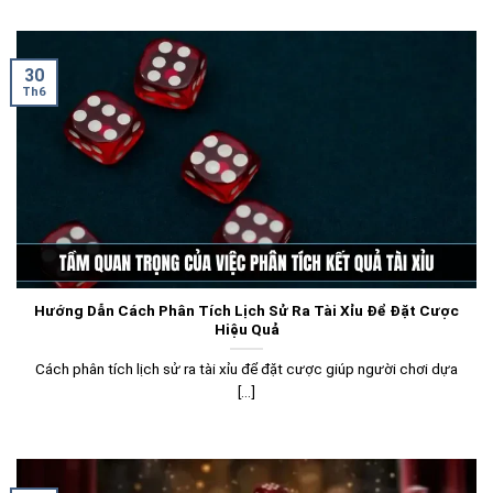
30
Th6
Hướng Dẫn Cách Phân Tích Lịch Sử Ra Tài Xỉu Để Đặt Cược
Hiệu Quả
Cách phân tích lịch sử ra tài xỉu để đặt cược giúp người chơi dựa
[...]