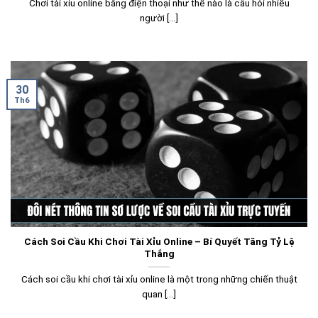
Chơi tài xỉu online bằng điện thoại như thế nào là câu hỏi nhiều
người [...]
30
Th6
Cách Soi Cầu Khi Chơi Tài Xỉu Online – Bí Quyết Tăng Tỷ Lệ
Thắng
Cách soi cầu khi chơi tài xỉu online là một trong những chiến thuật
quan [...]