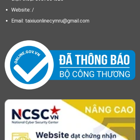
Website: /
Email:
taixiuonlinecymru@gmail.com