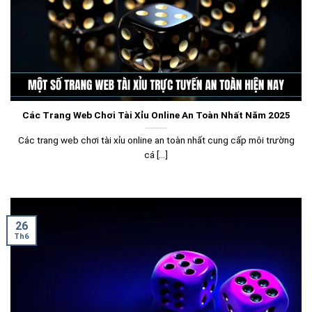
Các Trang Web Chơi Tài Xỉu Online An Toàn Nhất Năm 2025
Các trang web chơi tài xỉu online an toàn nhất cung cấp môi trường
cá [...]
26
Th6