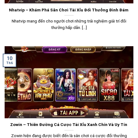
Nhatvip – Khám Phá Sân Chơi Tài Xỉu Đổi Thưởng Đình Đám
Nhatvip mang đến cho người chơi những trải nghiệm giải trí đổi
thưởng hấp dẫn. [...]
10
Th6
Zowin – Thiên Đường Cá Cược Tài Xỉu Xanh Chín Và Uy Tín
Zowin hiện đang được biết đến là sân chơi cá cược đổi thưởng