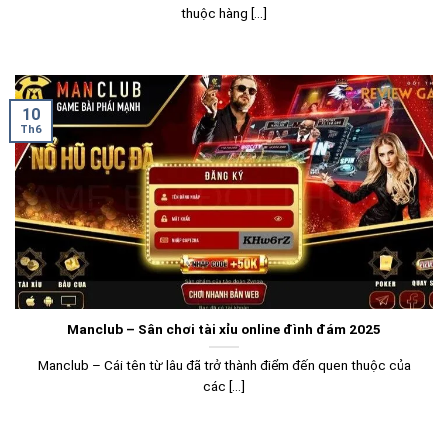
thuộc hàng [...]
10
Th6
Manclub – Sân chơi tài xỉu online đình đám 2025
Manclub – Cái tên từ lâu đã trở thành điểm đến quen thuộc của
các [...]