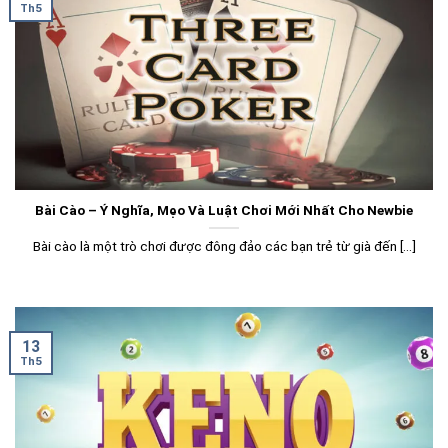
Th5
Bài Cào – Ý Nghĩa, Mẹo Và Luật Chơi Mới Nhất Cho Newbie
Bài cào là một trò chơi được đông đảo các bạn trẻ từ già đến [...]
13
Th5