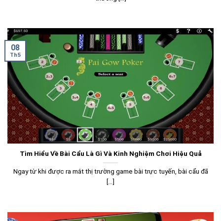
08
Th5
Tìm Hiểu Về Bài Cẩu Là Gì Và Kinh Nghiệm Chơi Hiệu Quả
Ngay từ khi được ra mắt thị trường game bài trực tuyến, bài cẩu đã
[...]