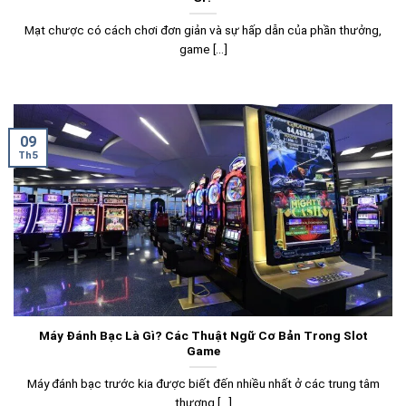
Mạt chược có cách chơi đơn giản và sự hấp dẫn của phần thưởng,
game [...]
09
Th5
Máy Đánh Bạc Là Gì? Các Thuật Ngữ Cơ Bản Trong Slot
Game
Máy đánh bạc trước kia được biết đến nhiều nhất ở các trung tâm
thương [...]