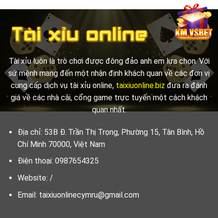
Tài xỉu luôn là trò chơi được đông đảo anh em lựa chọn. Với
sứ mệnh mang đến một nhận định khách quan về các đơn vị
cung cấp dịch vụ tài xỉu online,
taixiuonline.biz
đưa ra đánh
giá về các nhà cái, cổng game trực tuyến một cách khách
quan nhất.
Địa chỉ: 53B Đ. Trần Thị Trọng, Phường 15, Tân Bình, Hồ
Chí Minh 70000, Việt Nam
Điện thoại: 0987654325
Website: /
Email:
taixiuonlinecymru@gmail.com