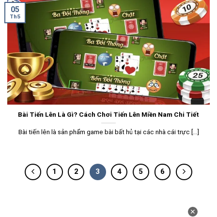
05
Th5
Bài Tiến Lên Là Gì? Cách Chơi Tiến Lên Miền Nam Chi Tiết
Bài tiến lên là sản phẩm game bài bất hủ tại các nhà cái trực [...]
1
2
3
4
5
6
✕