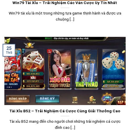
Win79 Tài Xỉu – Trải Nghiệm Các Ván Cược Uy Tín Nhất
Win79 tài xỉu là một trong những tựa game thịnh hành và được ưa
chuộng [...]
25
Th5
Tài Xỉu B52 – Trải Nghiệm Cá Cược Cùng Giải Thưởng Cao
Tài xỉu B52 mang đến cho người chơi những trải nghiệm cá cược
đỉnh cao [...]