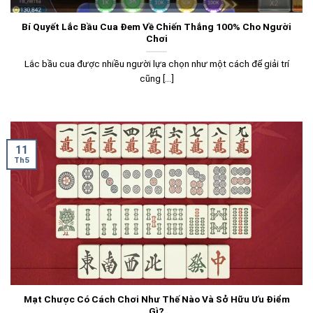
Bí Quyết Lắc Bầu Cua Đem Về Chiến Thắng 100% Cho Người
Chơi
Lắc bầu cua được nhiều người lựa chọn như một cách để giải trí
cũng [...]
11
Th5
Mạt Chược Có Cách Chơi Như Thế Nào Và Sở Hữu Ưu Điểm
Gì?