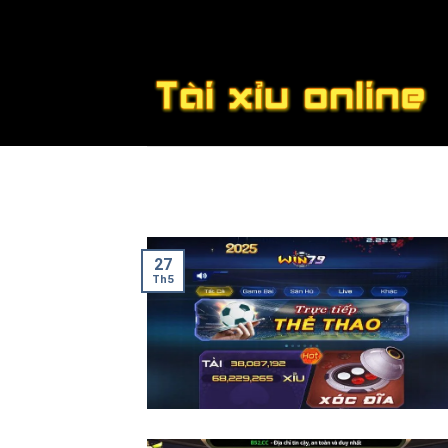
Bỏ
qua
nội
dung
27
Th5