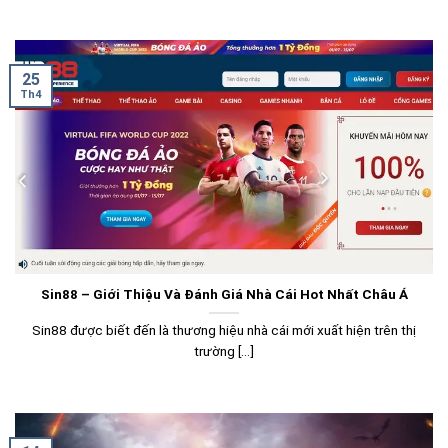
25
Th4
Sin88 – Giới Thiệu Và Đánh Giá Nhà Cái Hot Nhất Châu Á
Sin88 được biết đến là thương hiệu nhà cái mới xuất hiện trên thị
trường [...]