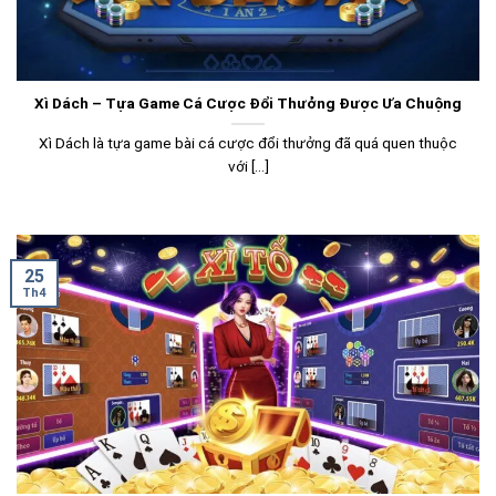
Xì Dách – Tựa Game Cá Cược Đổi Thưởng Được Ưa Chuộng
Xì Dách là tựa game bài cá cược đổi thưởng đã quá quen thuộc
với [...]
25
Th4