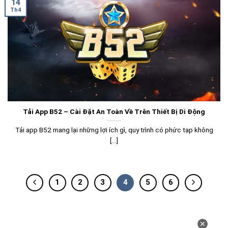
14
Th4
Tải App B52 – Cài Đặt An Toàn Về Trên Thiết Bị Di Động
Tải app B52 mang lại những lợi ích gì, quy trình có phức tạp không
[...]
1
2
3
4
5
6
✕