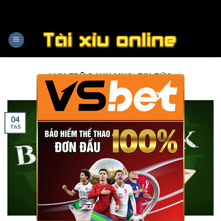
Bỏ
qua
nội
dung
LƯU TRỮ DANH MỤC:
TIN TỨC
×
04
Th5