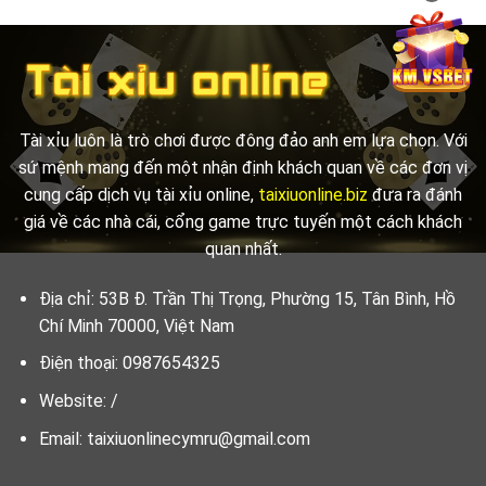
Tài xỉu luôn là trò chơi được đông đảo anh em lựa chọn. Với
sứ mệnh mang đến một nhận định khách quan về các đơn vị
cung cấp dịch vụ tài xỉu online,
taixiuonline.biz
đưa ra đánh
giá về các nhà cái, cổng game trực tuyến một cách khách
quan nhất.
Địa chỉ: 53B Đ. Trần Thị Trọng, Phường 15, Tân Bình, Hồ
Chí Minh 70000, Việt Nam
Điện thoại: 0987654325
Website: /
Email:
taixiuonlinecymru@gmail.com