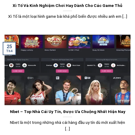
Xì Tố Và Kinh Nghiệm Chơi Hay Dành Cho Các Game Thủ
Xì Tố là một loại hình game bài khá phổ biến được nhiều anh em [...]
25
Th4
Nbet – Top Nhà Cái Uy Tín, Được Ưa Chuộng Nhất Hiện Nay
Nbet là một trong những nhà cái hàng đầu uy tín dù mới xuất hiện
[...]