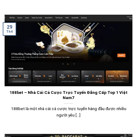
29
Th4
188bet – Nhà Cái Cá Cược Trực Tuyến Đẳng Cấp Top 1 Việt
Nam7
188bet là một nhà cái cá cược trực tuyến hàng đầu được nhiều
người yêu [...]