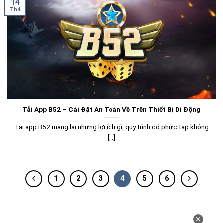
14
Th4
Tải App B52 – Cài Đặt An Toàn Về Trên Thiết Bị Di Động
Tải app B52 mang lại những lợi ích gì, quy trình có phức tạp không
[...]
1
2
3
4
5
6
✕