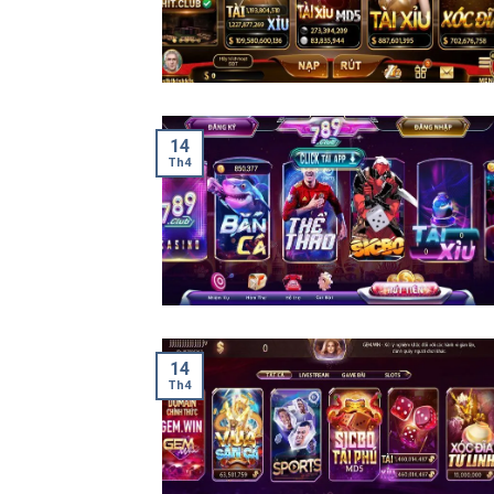
14
Th4
14
Th4