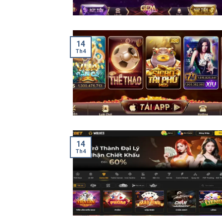
14
Th4
14
Th4