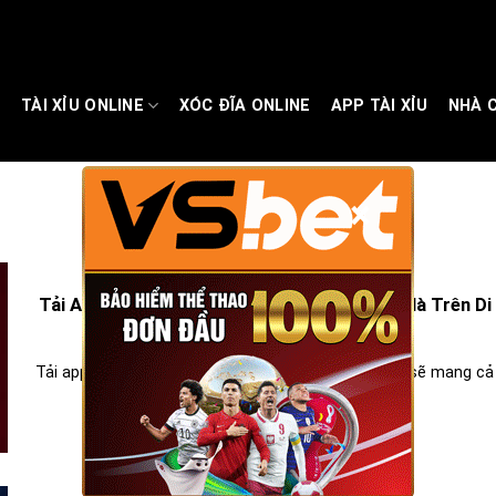
TÀI XỈU ONLINE
XÓC ĐĨA ONLINE
APP TÀI XỈU
NHÀ C
×
LƯU TRỮ DANH MỤC:
TIN TỨC
Tải App Manclub – Chơi Game Online Mượt Mà Trên Di
Động
Tải app Manclub về thiết bị di động có nghĩa là bạn sẽ mang cả
[...]