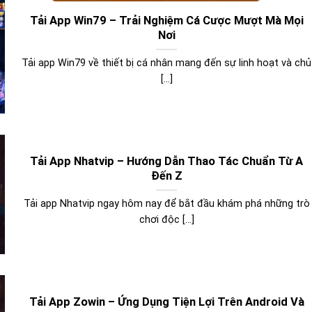
Tải App Win79 – Trải Nghiệm Cá Cược Mượt Mà Mọi
Nơi
Tải app Win79 về thiết bị cá nhân mang đến sự linh hoạt và chủ
[...]
Tải App Nhatvip – Hướng Dẫn Thao Tác Chuẩn Từ A
Đến Z
Tải app Nhatvip ngay hôm nay để bắt đầu khám phá những trò
chơi độc [...]
Tải App Zowin – Ứng Dụng Tiện Lợi Trên Android Và