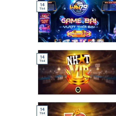
14
Th4
14
Th4
14
Th4