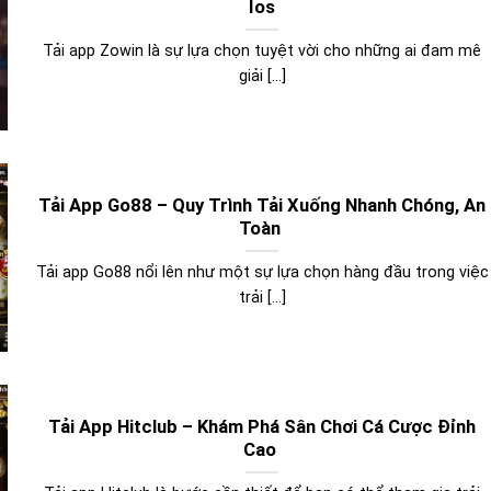
Ios
Tải app Zowin là sự lựa chọn tuyệt vời cho những ai đam mê
giải [...]
Tải App Go88 – Quy Trình Tải Xuống Nhanh Chóng, An
Toàn
Tải app Go88 nổi lên như một sự lựa chọn hàng đầu trong việc
trải [...]
Tải App Hitclub – Khám Phá Sân Chơi Cá Cược Đỉnh
Cao