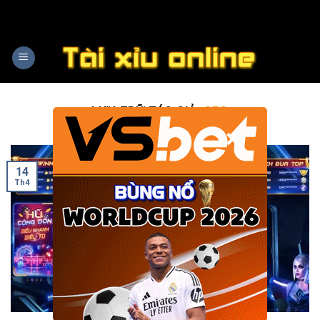
Bỏ
qua
nội
dung
LƯU TRỮ TÁC GIẢ:
SEO
×
14
Th4