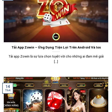
Tải App Zowin – Ứng Dụng Tiện Lợi Trên Android Và Ios
Tải app Zowin là sự lựa chọn tuyệt vời cho những ai đam mê giải
[...]
14
Th4