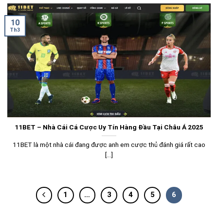
10
Th3
11BET – Nhà Cái Cá Cược Uy Tín Hàng Đầu Tại Châu Á 2025
11BET là một nhà cái đang được anh em cược thủ đánh giá rất cao
[...]
1
…
3
4
5
6