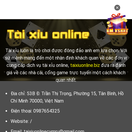
✕
Tài xỉu luôn là trò chơi được đông đảo anh em lựa chọn. Với
sứ mệnh mang đến một nhận định khách quan về các đơn vị
cung cấp dịch vụ tài xỉu online,
taixiuonline.biz
đưa ra đánh
giá về các nhà cái, cổng game trực tuyến một cách khách
quan nhất.
Địa chỉ: 53B Đ. Trần Thị Trọng, Phường 15, Tân Bình, Hồ
Chí Minh 70000, Việt Nam
Điện thoại: 0987654325
Website: /
Email:
taixiuonlinecymru@gmail.com