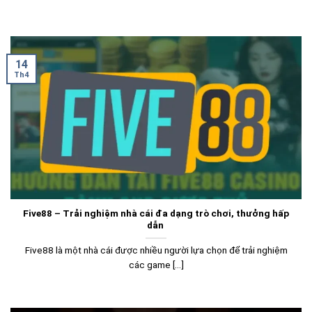
14
Th4
Five88 – Trải nghiệm nhà cái đa dạng trò chơi, thưởng hấp
dẫn
Five88 là một nhà cái được nhiều người lựa chọn để trải nghiệm
các game [...]