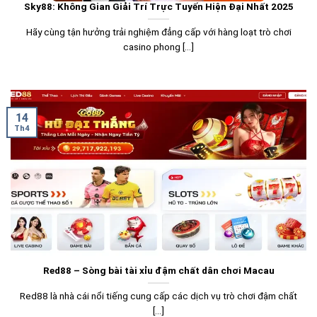
Sky88: Không Gian Giải Trí Trực Tuyến Hiện Đại Nhất 2025
Hãy cùng tận hưởng trải nghiệm đẳng cấp với hàng loạt trò chơi
casino phong [...]
14
Th4
Red88 – Sòng bài tài xỉu đậm chất dân chơi Macau
Red88 là nhà cái nổi tiếng cung cấp các dịch vụ trò chơi đậm chất
[...]