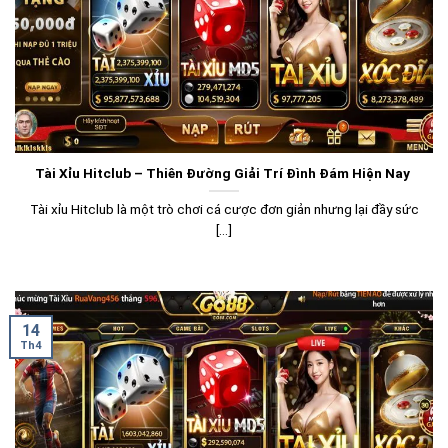
Tài Xỉu Hitclub – Thiên Đường Giải Trí Đình Đám Hiện Nay
Tài xỉu Hitclub là một trò chơi cá cược đơn giản nhưng lại đầy sức
[...]
14
Th4