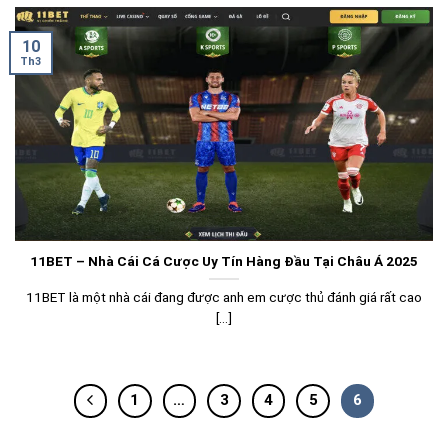
10
Th3
11BET – Nhà Cái Cá Cược Uy Tín Hàng Đầu Tại Châu Á 2025
11BET là một nhà cái đang được anh em cược thủ đánh giá rất cao
[...]
1
…
3
4
5
6