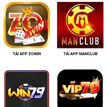
TẢI APP ZOWIN
TẢI APP MANCLUB