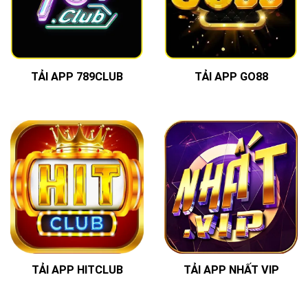
TẢI APP 789CLUB
TẢI APP GO88
TẢI APP HITCLUB
TẢI APP NHẤT VIP