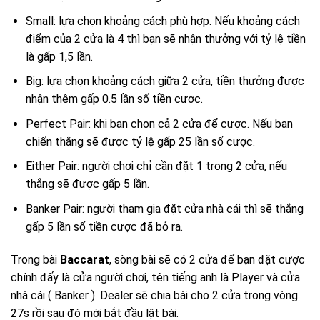
Small: lựa chọn khoảng cách phù hợp. Nếu khoảng cách
điểm của 2 cửa là 4 thì bạn sẽ nhận thưởng với tỷ lệ tiền
là gấp 1,5 lần.
Big: lựa chọn khoảng cách giữa 2 cửa, tiền thưởng được
nhận thêm gấp 0.5 lần số tiền cược.
Perfect Pair: khi bạn chọn cả 2 cửa để cược. Nếu bạn
chiến thắng sẽ được tỷ lệ gấp 25 lần số cược.
Either Pair: người chơi chỉ cần đặt 1 trong 2 cửa, nếu
thắng sẽ được gấp 5 lần.
Banker Pair: người tham gia đặt cửa nhà cái thì sẽ thắng
gấp 5 lần số tiền cược đã bỏ ra.
Trong bài
Baccarat
, sòng bài sẽ có 2 cửa để bạn đặt cược
chính đấy là cửa người chơi, tên tiếng anh là Player và cửa
nhà cái ( Banker ). Dealer sẽ chia bài cho 2 cửa trong vòng
27s rồi sau đó mới bắt đầu lật bài.