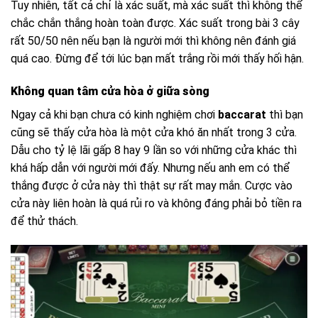
Tuy nhiên, tất cả chỉ là xác suất, mà xác suất thì không thể
chắc chắn thắng hoàn toàn được. Xác suất trong bài 3 cây
rất 50/50 nên nếu bạn là người mới thì không nên đánh giá
quá cao. Đừng để tới lúc bạn mất trắng rồi mới thấy hối hận.
Không quan tâm cửa hòa ở giữa sòng
Ngay cả khi bạn chưa có kinh nghiệm chơi
baccarat
thì bạn
cũng sẽ thấy cửa hòa là một cửa khó ăn nhất trong 3 cửa.
Dẫu cho tỷ lệ lãi gấp 8 hay 9 lần so với những cửa khác thì
khá hấp dẫn với người mới đấy. Nhưng nếu anh em có thể
thắng được ở cửa này thì thật sự rất may mắn. Cược vào
cửa này liên hoàn là quá rủi ro và không đáng phải bỏ tiền ra
để thử thách.