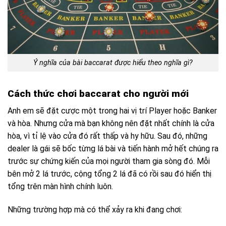
Ý nghĩa của bài baccarat được hiểu theo nghĩa gì?
Cách thức chơi baccarat cho người mới
Anh em sẽ đặt cược một trong hai vị trí Player hoặc Banker
và hòa. Nhưng cửa mà bạn không nên đặt nhất chính là cửa
hòa, vì tỉ lệ vào cửa đó rất thấp và hy hữu. Sau đó, những
dealer là gái sẽ bốc từng lá bài và tiến hành mở hết chúng ra
trước sự chứng kiến của mọi người tham gia sòng đó. Mỗi
bên mở 2 lá trước, cộng tổng 2 lá đã có rồi sau đó hiển thị
tổng trên màn hình chính luôn.
Những trường hợp mà có thể xảy ra khi đang chơi: