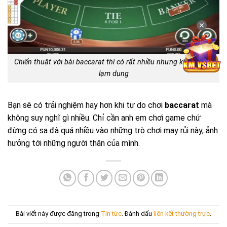
✕
Chiến thuật với bài baccarat thì có rất nhiều nhưng không nên
lạm dụng
Bạn sẽ có trải nghiệm hay hơn khi tự do chơi
baccarat
mà
không suy nghĩ gì nhiều. Chỉ cần anh em chơi game chứ
đừng có sa đà quá nhiều vào những trò chơi may rủi này, ảnh
hưởng tới những người thân của mình.
Bài viết này được đăng trong
Tin tức
. Đánh dấu
liên kết thường trực
.