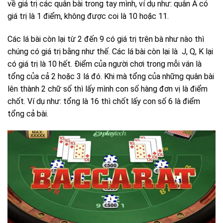
về giá trị các quân bài trong tay mình, ví dụ như: quân A có
giá trị là 1 điểm, không được coi là 10 hoặc 11.
Các lá bài còn lại từ 2 đến 9 có giá trị trên bà như nào thì
chúng có giá trị bằng như thế. Các lá bài còn lại là J, Q, K lại
có giá trị là 10 hết. Điểm của người chơi trong mỗi ván là
tổng của cả 2 hoặc 3 lá đó. Khi mà tổng của những quân bài
lên thành 2 chữ số thì lấy mình con số hàng đơn vị là điểm
chốt. Ví dụ như: tổng là 16 thì chốt lấy con số 6 là điểm
tổng cả bài.