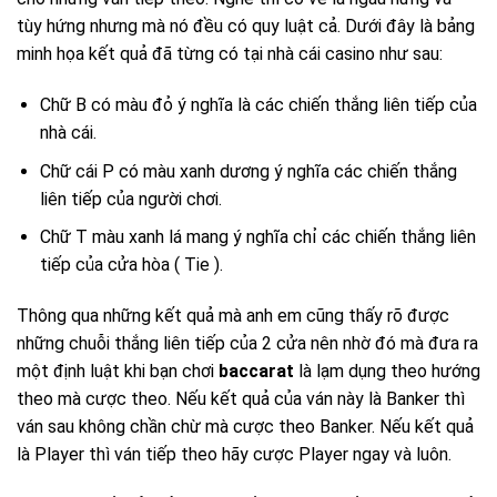
tùy hứng nhưng mà nó đều có quy luật cả. Dưới đây là bảng
minh họa kết quả đã từng có tại nhà cái casino như sau:
Chữ B có màu đỏ ý nghĩa là các chiến thắng liên tiếp của
nhà cái.
Chữ cái P có màu xanh dương ý nghĩa các chiến thắng
liên tiếp của người chơi.
Chữ T màu xanh lá mang ý nghĩa chỉ các chiến thắng liên
tiếp của cửa hòa ( Tie ).
Thông qua những kết quả mà anh em cũng thấy rõ được
những chuỗi thắng liên tiếp của 2 cửa nên nhờ đó mà đưa ra
một định luật khi bạn chơi
baccarat
là lạm dụng theo hướng
theo mà cược theo. Nếu kết quả của ván này là Banker thì
ván sau không chần chừ mà cược theo Banker. Nếu kết quả
là Player thì ván tiếp theo hãy cược Player ngay và luôn.