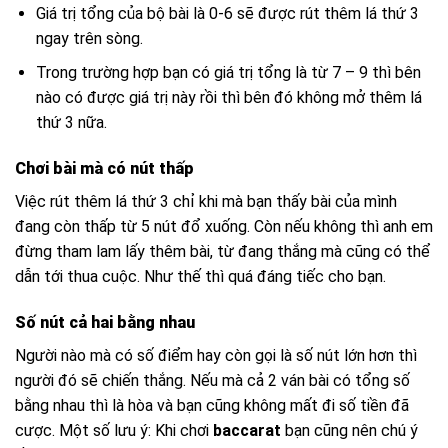
Giá trị tổng của bộ bài là 0-6 sẽ được rút thêm lá thứ 3
ngay trên sòng.
Trong trường hợp bạn có giá trị tổng là từ 7 – 9 thì bên
nào có được giá trị này rồi thì bên đó không mở thêm lá
thứ 3 nữa.
Chơi bài mà có nút thấp
Việc rút thêm lá thứ 3 chỉ khi mà bạn thấy bài của mình
đang còn thấp từ 5 nút đổ xuống. Còn nếu không thì anh em
đừng tham lam lấy thêm bài, từ đang thắng mà cũng có thể
dẫn tới thua cuộc. Như thế thì quá đáng tiếc cho bạn.
Số nút cả hai bằng nhau
Người nào mà có số điểm hay còn gọi là số nút lớn hơn thì
người đó sẽ chiến thắng. Nếu mà cả 2 ván bài có tổng số
bằng nhau thì là hòa và bạn cũng không mất đi số tiền đã
cược. Một số lưu ý: Khi chơi
baccarat
bạn cũng nên chú ý