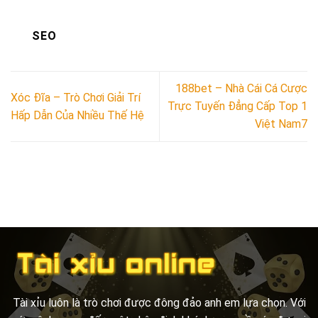
SEO
188bet – Nhà Cái Cá Cược
Xóc Đĩa – Trò Chơi Giải Trí
Trực Tuyến Đẳng Cấp Top 1
Hấp Dẫn Của Nhiều Thế Hệ
Việt Nam7
Tài xỉu luôn là trò chơi được đông đảo anh em lựa chọn. Với