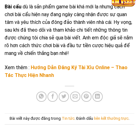
Bài cẩu
dù là sản phẩm game bài khá mới lạ nhưng cách
chơi bài cẩu hiện nay đang ngày càng nhận được sự quan
tâm và yêu thích của đông đảo thành viên nhà cái. Hy vọng,
sau khi đã theo dõi và tham khảo chi tiết những thông tin
được chúng tôi chia sẻ qua bài viết. Anh em độc giả sẽ nắm
rõ hơn cách thức chơi bài và đầu tư tiền cược hiệu quả để
mang về chiến thắng bạn nhé!
Xem thêm :
Hướng Dẫn Đăng Ký Tài Xỉu Online – Thao
Tác Thực Hiện Nhanh
Bài viết này được đăng trong
Tin tức
. Đánh dấu
liên kết thường trực
.