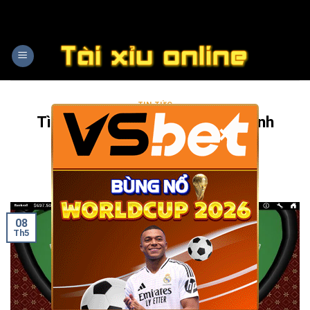
Bỏ
qua
nội
dung
TIN TỨC
Tìm Hiểu Về Bài Cẩu Là Gì Và Kinh
×
Nghiệm Chơi Hiệu Quả
ĐĂNG VÀO
THÁNG 5 8, 2025
BỞI
SEO
08
Th5