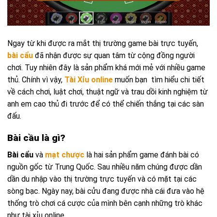
Ngay từ khi được ra mắt thị trường game bài trực tuyến,
bài cẩu
đã nhận được sự quan tâm từ cộng đồng người
chơi. Tuy nhiên đây là sản phẩm khá mới mẻ với nhiều game
thủ. Chính vì vậy,
Tài Xỉu online
muốn bạn tìm hiểu chi tiết
về cách chơi, luật chơi, thuật ngữ và trau dồi kinh nghiệm từ
anh em cao thủ đi trước để có thể chiến thắng tại các sàn
đấu.
Bài cầu là gì?
Bài cẩu
và
mạt chược
là hai sản phẩm game đánh bài có
nguồn gốc từ Trung Quốc. Sau nhiều năm chúng được dần
dần du nhập vào thị trường trực tuyến và có mặt tại các
sòng bạc. Ngày nay, bài cửu đang được nhà cái đưa vào hệ
thống trò chơi cá cược của mình bên cạnh những trò khác
như tài xỉu online.