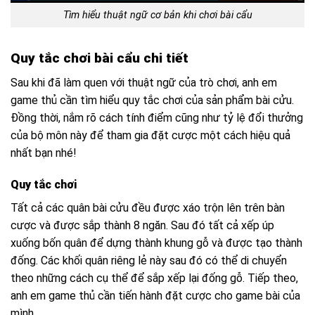
Tìm hiểu thuật ngữ cơ bản khi chơi bài cẩu
Quy tắc chơi bài cẩu chi tiết
Sau khi đã làm quen với thuật ngữ của trò chơi, anh em
game thủ cần tìm hiểu quy tắc chơi của sản phẩm bài cửu.
Đồng thời, nắm rõ cách tính điểm cũng như tỷ lệ đổi thưởng
của bộ môn này để tham gia đặt cược một cách hiệu quả
nhất bạn nhé!
Quy tắc chơi
Tất cả các quân bài cửu đều được xáo trộn lên trên bàn
cược và được sắp thành 8 ngăn. Sau đó tất cả xếp úp
xuống bốn quân để dựng thành khung gỗ và được tạo thành
đống. Các khối quân riêng lẻ này sau đó có thể di chuyển
theo những cách cụ thể để sắp xếp lại đống gỗ. Tiếp theo,
anh em game thủ cần tiến hành đặt cược cho game bài của
mình.