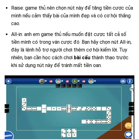
Raise: game thủ nên chọn nút này để tăng tiền cược của
mình nếu cảm thấy bài của mình đẹp và có cơ hội thắng
cao.
All-in: anh em game thủ nếu muốn đặt cược tất cả số
tiền mình có trong ván cược đó. Bạn hãy chọn nút All-in,
đây là lệnh hỗ trợ người chơi thêm cơ hội kiếm lời. Tuy
nhiên, bạn cần học cách chơi
bài cẩu
thành thạo trước
khi sử dụng nút này để tránh mất tiền oan.