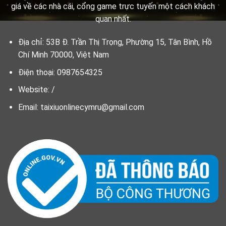
giá về các nhà cái, cổng game trực tuyến một cách khách
quan nhất.
Địa chỉ: 53B Đ. Trần Thị Trọng, Phường 15, Tân Bình, Hồ
Chí Minh 70000, Việt Nam
Điện thoại: 0987654325
Website: /
Email:
taixiuonlinecymru@gmail.com