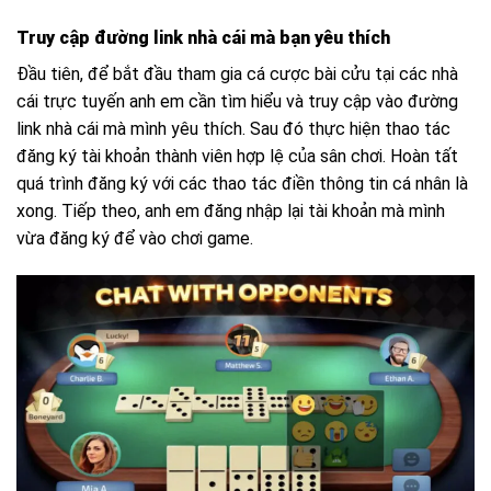
Truy cập đường link nhà cái mà bạn yêu thích
Đầu tiên, để bắt đầu tham gia cá cược bài cửu tại các nhà
cái trực tuyến anh em cần tìm hiểu và truy cập vào đường
link nhà cái mà mình yêu thích. Sau đó thực hiện thao tác
đăng ký tài khoản thành viên hợp lệ của sân chơi. Hoàn tất
quá trình đăng ký với các thao tác điền thông tin cá nhân là
xong. Tiếp theo, anh em đăng nhập lại tài khoản mà mình
vừa đăng ký để vào chơi game.