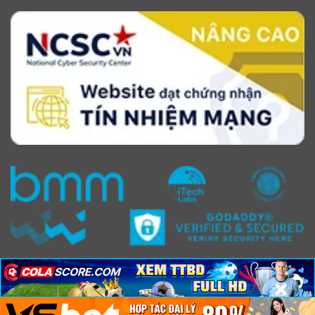
×
×
×
Copyright 2025 ©
taixiuonline.biz