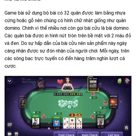
Game bài sử dụng bộ bài có 32 quân được làm bằng nhựa
cứng hoặc gỗ nên chúng có hình chữ nhật giống như quân
domino. Chính vì thế nhiều nơi còn gọi bài cửu là bài domino.
Các quân bài được in hình nút tròn trên bề mặt với 2 màu đỏ
và đen. Do sự hấp dẫn của bài cửu nên sản phẩm này ngày
càng nhận được sự đón nhận của người chơi. Mỗi ngày, trên
các sòng bạc trực tuyến có đến hàng trăm nghìn lượt cá
cược.