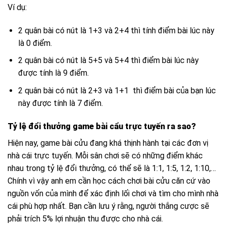
Ví dụ:
2 quân bài có nút là 1+3 và 2+4 thì tính điểm bài lúc này
là 0 điểm.
2 quân bài có nút là 5+5 và 5+4 thì điểm bài lúc này
được tính là 9 điểm.
2 quân bài có nút là 2+3 và 1+1 thì điểm bài của bạn lúc
này được tính là 7 điểm.
Tỷ lệ đổi thưởng game bài cẩu trực tuyến ra sao?
Hiện nay, game bài cửu đang khá thịnh hành tại các đơn vị
nhà cái trực tuyến. Mỗi sân chơi sẽ có những điểm khác
nhau trong tỷ lệ đổi thưởng, có thể sẽ là 1:1, 1:5, 1:2, 1:10,…
Chính vì vậy anh em cần học cách chơi bài cửu căn cứ vào
nguồn vốn của mình để xác định lối chơi và tìm cho mình nhà
cái phù hợp nhất. Bạn cần lưu ý rằng, người thắng cược sẽ
phải trích 5% lợi nhuận thu được cho nhà cái.