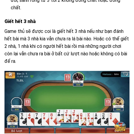
đôi, sảnh rồng từ 3 tới 2 không đồng chất hoặc đồng
chất.
Giết hết 3 nhà
Game thủ sẽ được coi là giết hết 3 nhà nếu như bạn đánh
hết bài mà 3 nhà kia vẫn chưa ra lá bài nào. Hoặc có thể giết
2 nhà, 1 nhà khi có người hết bài rồi mà những người chơi
còn lại vẫn chưa ra bài ở bất cứ lượt nào hoặc không có bài
để ra.