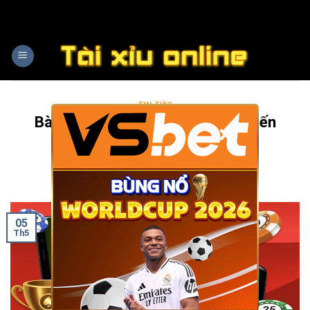
Bỏ
qua
nội
dung
TIN TỨC
Bài Tiến Lên Là Gì? Cách Chơi Tiến
×
Lên Miền Nam Chi Tiết
ĐĂNG VÀO
THÁNG 5 5, 2025
BỞI
SEO
05
Th5