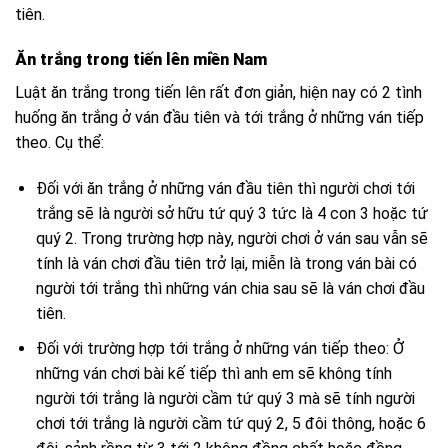
tiên.
Ăn trắng trong tiến lên miền Nam
Luật ăn trắng trong tiến lên rất đơn giản, hiện nay có 2 tình
huống ăn trắng ở ván đầu tiên và tới trắng ở những ván tiếp
theo. Cụ thể:
Đối với ăn trắng ở những ván đầu tiên thì người chơi tới
trắng sẽ là người sở hữu tứ quý 3 tức là 4 con 3 hoặc tứ
quý 2. Trong trường hợp này, người chơi ở ván sau vẫn sẽ
tính là ván chơi đầu tiên trở lại, miễn là trong ván bài có
người tới trắng thì những ván chia sau sẽ là ván chơi đầu
tiên.
Đối với trường hợp tới trắng ở những ván tiếp theo: Ở
những ván chơi bài kế tiếp thì anh em sẽ không tính
người tới trắng là người cầm tứ quý 3 mà sẽ tính người
chơi tới trắng là người cầm tứ quý 2, 5 đôi thông, hoặc 6