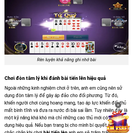
Rèn luyện khả năng ghi nhớ bài
Chơi đòn tâm lý khi đánh bài tiến lên hiệu quả
Ngoài những kinh nghiệm chơi ở trên, anh em cũng nên sử
dụng đòn tâm lý để gây áp đảo cho đối phương. Từ đó,
khiến người chơi cùng hoang mang, tạo áp lực khiến đối thủ
✕
mất bình tĩnh và đưa ra nước đi bài sai lầm. Tuy nhiên đây là
một kỹ năng khá khó mà chỉ những cao thủ mới có thể áp
dụng hiệu quả. Nếu bạn trang bị cho mình bí quyết này thì
chắc chắn khi chơi
bài tiến lên
anh em sẽ trăm trận trăm