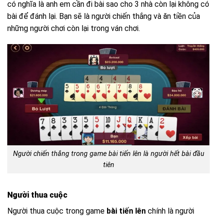
có nghĩa là anh em cần đi bài sao cho 3 nhà còn lại không có
bài để đánh lại. Bạn sẽ là người chiến thắng và ăn tiền của
những người chơi còn lại trong ván chơi.
Người chiến thắng trong game bài tiến lên là người hết bài đầu
tiên
Người thua cuộc
Người thua cuộc trong game
bài tiến lên
chính là người