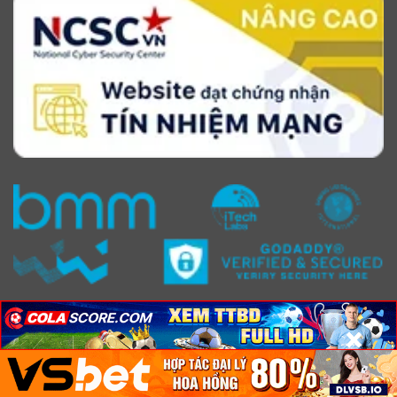
×
×
×
Copyright 2025 ©
taixiuonline.biz