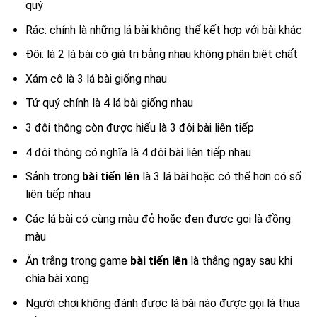
quý
Rác: chính là những lá bài không thể kết hợp với bài khác
Đôi: là 2 lá bài có giá trị bằng nhau không phân biệt chất
Xám cô là 3 lá bài giống nhau
Tứ quý chính là 4 lá bài giống nhau
3 đôi thông còn được hiểu là 3 đôi bài liên tiếp
4 đôi thông có nghĩa là 4 đôi bài liên tiếp nhau
Sảnh trong
bài tiến lên
là 3 lá bài hoặc có thể hơn có số
liên tiếp nhau
Các lá bài có cùng màu đỏ hoặc đen được gọi là đồng
màu
Ăn trắng trong game
bài tiến lên
là thắng ngay sau khi
chia bài xong
Người chơi không đánh được lá bài nào được gọi là thua