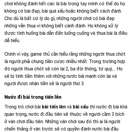
chơi không đánh hết các lá bài trong tay mình có thể do họ
không có bài đẹp, bài quá xấu hoặc không biết cách đánh.
Cho dù là bất cứ lý do gì, những người chơi có bài đẹp
những vẫn thua vì không biết cánh đánh. Họ không xử lý
được tình huống bài dẫn đến luống cuống và thua bài là điều
dễ hiểu.
Chính vì vậy, game thủ cần hiểu rằng những người thua chót
là người phải chung tiền cược nhiều nhất. Trong trường hợp
đó người thua chót sẽ còn lại 2, ba đôi thông, tứ quý,… Họ
sẽ bị tính tiền thêm với những nước bài mạnh còn lại và
người được nhận tiền sẽ là người thứ 3.
Nước đi bài trong tiến lên
Trong trò chơi bài
bài tiến lên
và
bài cẩu
thì
nước đi bài khá
quan trọng, nước đi đầu tiên sẽ thuộc về người cầm 3 bích
ở ván chơi đầu tiên. Những ván chơi sau đó thì ai là người
chiến thắng ở ván trước sẽ có quyền đánh nước bài đầu