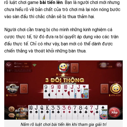
rõ luật chơi game
bài tiến lên
. Bạn là người chơi mới nhưng
chưa hiểu rõ về bản chất của trò chơi mà lại nôn nóng bước
vào sàn đấu thì chắc chắn sẽ bị thua thảm hại.
Người chơi cần trang bị cho mình những kinh nghiệm cá
cược thực tế, từ đó đưa ra bí quyết áp dụng vào các trận
đấu thực tế. Chỉ có như vậy, bạn mới có thể dành được
chiến thắng và thoát khỏi những bàn thua.
Nắm rõ luật chơi bài tiến lên khi tham gia giải trí