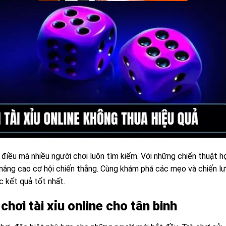
 điều mà nhiều người chơi luôn tìm kiếm. Với những chiến thuật h
ể nâng cao cơ hội chiến thắng. Cùng khám phá các mẹo và chiến l
c kết quả tốt nhất.
chơi tài xỉu online cho tân binh