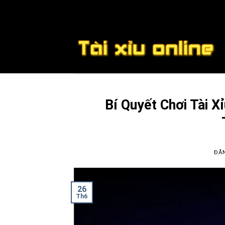
Bỏ
qua
nội
dung
Bí Quyết Chơi Tài X
ĐĂ
26
Th6