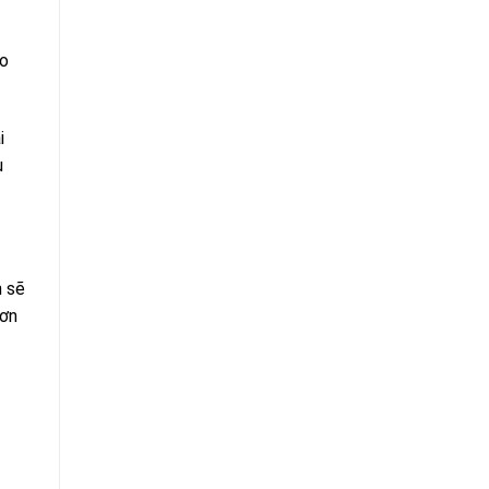
eo
i
u
n sẽ
đơn