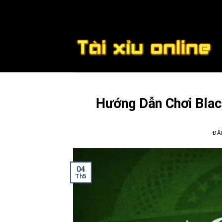
Bỏ
qua
nội
dung
Hướng Dẫn Chơi Blac
ĐĂ
04
Th5