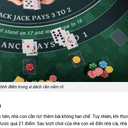
 tính điểm trong xì dách cần nắm rõ
h
ầu tiên, nhà con cần rút thêm bài không hạn chế. Tuy nhiên, khi thự
được quá 21 điểm. Sau lượt chơi của nhà con sẽ đến nhà cái, nhà 