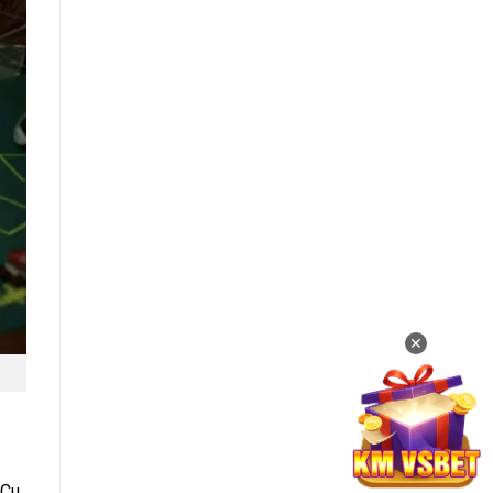
✕
 Cụ