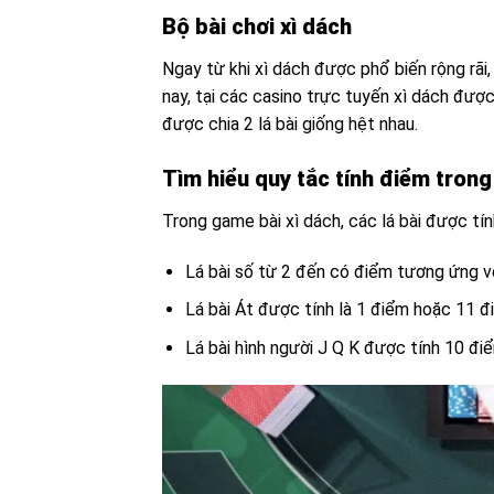
Bộ bài chơi xì dách
Ngay từ khi xì dách được phổ biến rộng rãi,
nay, tại các casino trực tuyến xì dách được 
được chia 2 lá bài giống hệt nhau.
Tìm hiểu quy tắc tính điểm trong
Trong game bài xì dách, các lá bài được tí
Lá bài số từ 2 đến có điểm tương ứng vớ
Lá bài Át được tính là 1 điểm hoặc 11 đi
Lá bài hình người J Q K được tính 10 đi