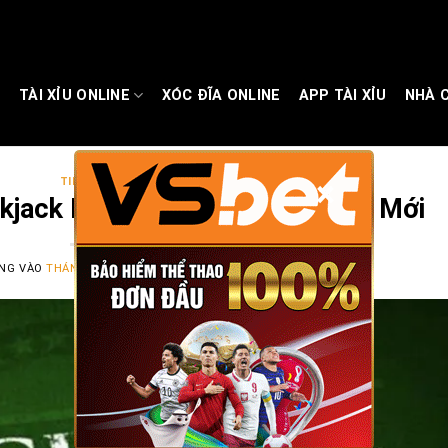
TÀI XỈU ONLINE
XÓC ĐĨA ONLINE
APP TÀI XỈU
NHÀ C
×
TIN TỨC
kjack Hiệu Quả Cho Người Chơi Mới
NG VÀO
THÁNG 5 4, 2025
BỞI
SEO