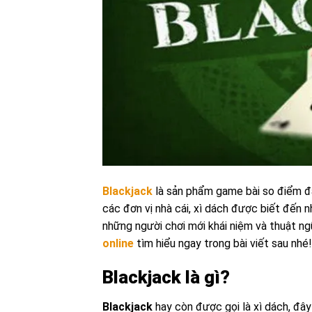
Blackjack
là sản phẩm game bài so điểm đan
các đơn vị nhà cái, xì dách được biết đến nh
những người chơi mới khái niệm và thuật n
online
tìm hiểu ngay trong bài viết sau nhé!
Blackjack là gì?
Blackjack
hay còn được gọi là xì dách, đây