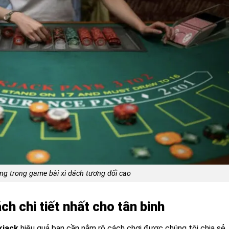
ởng trong game bài xì dách tương đối cao
h chi tiết nhất cho tân binh
kjack
hiệu quả bạn cần nắm rõ cách chơi được chúng tôi chia sẻ.