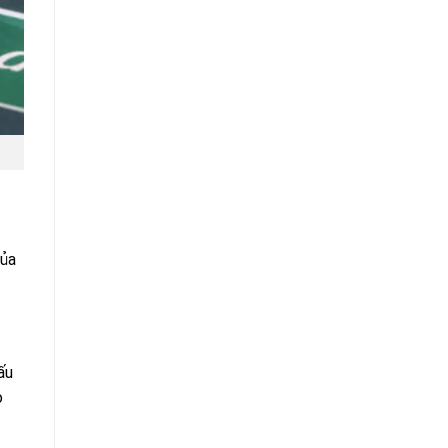
của
ấu
o