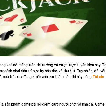
g khá nổi tiếng trên thị trường cá cược trực tuyến hiện nay. Tạ
ư sảnh chơi đấu trí cực kỳ hấp dẫn và thu hút. Tuy nhiên, đối với
gữ của trò chơi đang khiến anh em thắc mắc thì hãy cùng
Tài xỉu
 là sản phẩm game bài so điểm giữa người chơi và nhà cái. Game 