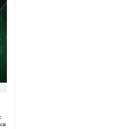
c
cái