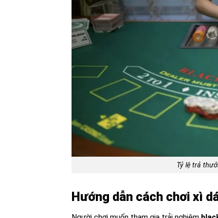
Tỷ lệ trả thư
Hướng dẫn cách chơi xì dác
Người chơi muốn tham gia trải nghiệm
blac