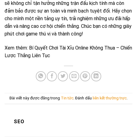
sẽ không chỉ tận hưởng những trận đấu kịch tính mà còn
đảm bảo được sự an toàn và minh bạch tuyệt đối. Hãy chọn
cho mình một nền tảng uy tín, trải nghiệm những ưu đãi hấp
dẫn và nâng cao cơ hội chiến thắng. Chúc bạn có những giây
phút chơi game thú vị và thành công!
Xem thêm:
Bí Quyết Chơi Tài Xỉu Online Không Thua – Chiến
Lược Thắng Liên Tục
Bài viết này được đăng trong
Tin tức
. Đánh dấu
liên kết thường trực
.
SEO