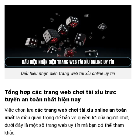
Dấu hiệu nhận diện trang web tài xỉu online uy tín
Tổng hợp các trang web chơi tài xỉu trực
tuyến an toàn nhất hiện nay
Việc chọn lựa
các trang web chơi tài xỉu online an toàn
nhất
là điều quan trọng để bảo vệ quyền lợi của người chơi,
dưới đây là một số trang web uy tín mà bạn có thể tham
khảo.