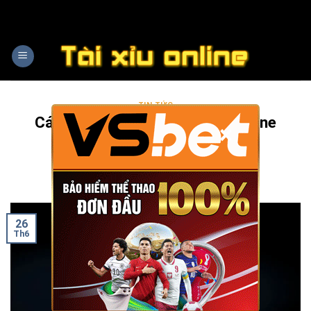
Bỏ
qua
nội
dung
TIN TỨC
Các Trang Web Chơi Tài Xỉu Online
×
An Toàn Nhất Năm 2025
ĐĂNG VÀO
THÁNG 6 26, 2025
BỞI
SEO
26
Th6