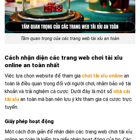
Tầm quan trọng của các trang web tài xỉu an toàn
Cách nhận diện các trang web chơi tài xỉu
online an toàn nhất
Việc lựa chọn website để tham gia
chơi tài xỉu online
an
toàn là điều quan trọng đối với người chơi, nhằm bảo vệ tài
khoản và trải nghiệm cá cược. Dưới đây là một số
nhà cái
tài xỉu
an toàn mà bạn nên lưu ý khi tham gia cá cược trực
tuyến.
Giấy phép hoạt động
Một cách đơn giản để nhận diện các trang web chơi tài xỉu
online an toàn là kiểm tra giấy phép hoạt động của họ. Các