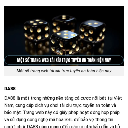
Một số trang web tài xỉu trực tuyến an toàn hiện nay
DA88
DA88 là một trong những nền tảng cá cược nổi bật tại Việt
Nam, cung cấp dịch vụ chơi tài xỉu trực tuyến an toàn và
bảo mật. Trang web này có giấy phép hoạt động hợp pháp
và sử dụng công nghệ mã hóa SSL để bảo vệ thông tin
người chơi. DA88 cũng mang đến các ưu đãi hấp dẫn và hỗ