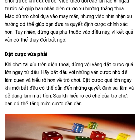
chơi trước khi đặt cược. Việc theo dõi các lần lắc xí ngầu
trước sẽ giúp bạn nhận diện được xu hướng thắng thua.
Mặc dù trò chơi dựa vào may mắn, nhưng việc nhìn nhận xu
hướng có thể giúp bạn đưa ra quyết định cược chính xác
hơn. Tuy nhiên, đừng quá phụ thuộc vào điều này, vì kết quả
vẫn có thể thay đổi bất ngờ.
Đặt cược vừa phải
Khi chơi tài xỉu trên điện thoại, đừng vội vàng đặt cược quá
lớn ngay từ đầu. Hãy bắt đầu với những ván cược nhỏ để
làm quen và hiểu rõ hơn về trò chơi. Đặt cược quá lớn ngay
khi mới bắt đầu có thể dẫn đến những quyết định sai lầm và
dễ dàng làm mất tiền. Sau khi hiểu rõ cơ chế của trò chơi,
bạn có thể tăng mức cược dần dần.