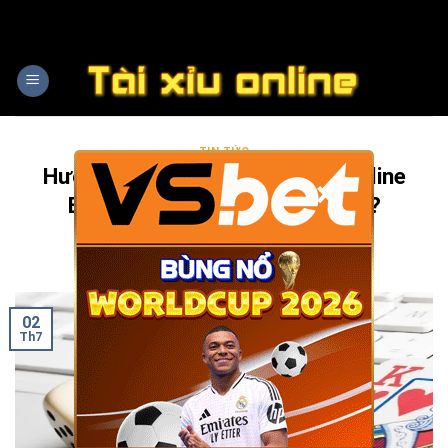
Bỏ
qua
nội
dung
TIN TỨC
Hướng Dẫn Cách Chơi Tài Xỉu Online
×
Bằng Điện Thoại Như Thế Nào?
ĐĂNG VÀO
THÁNG 7 2, 2025
BỞI
SEO
02
Th7