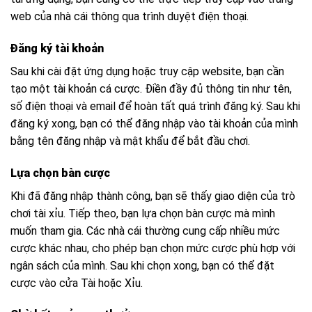
web của nhà cái thông qua trình duyệt điện thoại.
Đăng ký tài khoản
Sau khi cài đặt ứng dụng hoặc truy cập website, bạn cần
tạo một tài khoản cá cược. Điền đầy đủ thông tin như tên,
số điện thoại và email để hoàn tất quá trình đăng ký. Sau khi
đăng ký xong, bạn có thể đăng nhập vào tài khoản của mình
bằng tên đăng nhập và mật khẩu để bắt đầu chơi.
Lựa chọn bàn cược
Khi đã đăng nhập thành công, bạn sẽ thấy giao diện của trò
chơi tài xỉu. Tiếp theo, bạn lựa chọn bàn cược mà mình
muốn tham gia. Các nhà cái thường cung cấp nhiều mức
cược khác nhau, cho phép bạn chọn mức cược phù hợp với
ngân sách của mình. Sau khi chọn xong, bạn có thể đặt
cược vào cửa Tài hoặc Xỉu.