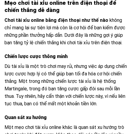
Mẹo chơi tài xỉu online trên điện thoại để
chiến thắng dễ dàng
Chơi tài xỉu online bằng điện thoại như thế nào
không
chỉ mang lại sự tiện lợi mà còn là cơ hội để bạn kiếm được
những phần thưởng hấp dẫn. Dưới đây là những gợi ý giúp
bạn tăng tỷ lệ chiến thắng khi chơi tài xỉu trên điện thoại.
Chiến lược cược thông minh
Dù tài xỉu là một trò chơi may rủi, nhưng việc áp dụng chiến
lược cược hợp lý có thể giúp bạn tối đa hóa cơ hội chiến
thắng. Một trong những chiến lược tài xỉu là hệ thống
Martingale, trong đó bạn tăng cược gấp đôi sau mỗi lần
thua. Tuy nhiên, hãy cẩn thận với chiến lược này, vì nếu liên
tục thua, bạn có thể mất một khoản tiền lớn.
Quan sát xu hướng
Một mẹo chơi tài xỉu online khác là quan sát xu hướng trò