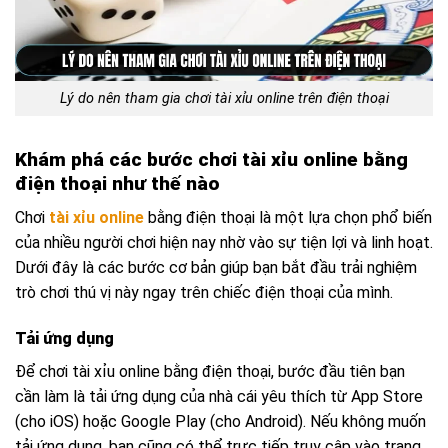
Lý do nên tham gia chơi tài xỉu online trên điện thoại
Khám phá các bước chơi tài xỉu online bằng
điện thoại như thế nào
Chơi
tài xỉu online
bằng điện thoại là một lựa chọn phổ biến
của nhiều người chơi hiện nay nhờ vào sự tiện lợi và linh hoạt.
Dưới đây là các bước cơ bản giúp bạn bắt đầu trải nghiệm
trò chơi thú vị này ngay trên chiếc điện thoại của mình.
Tải ứng dụng
Để chơi tài xỉu online bằng điện thoại, bước đầu tiên bạn
cần làm là tải ứng dụng của nhà cái yêu thích từ App Store
(cho iOS) hoặc Google Play (cho Android). Nếu không muốn
tải ứng dụng, bạn cũng có thể trực tiếp truy cập vào trang