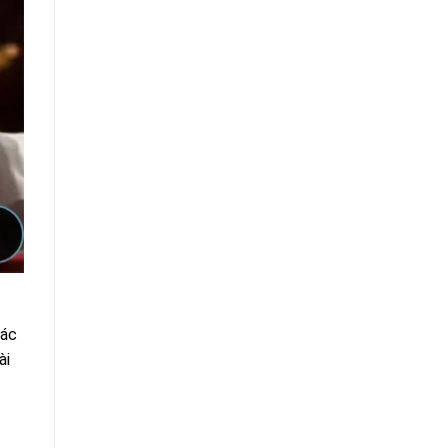
các
ài