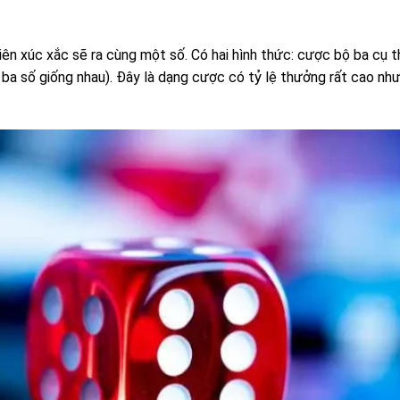
iên xúc xắc sẽ ra cùng một số. Có hai hình thức: cược bộ ba cụ t
à ba số giống nhau). Đây là dạng cược có tỷ lệ thưởng rất cao nh