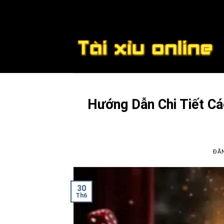
Bỏ
qua
nội
dung
Hướng Dẫn Chi Tiết Cá
ĐĂ
30
Th6