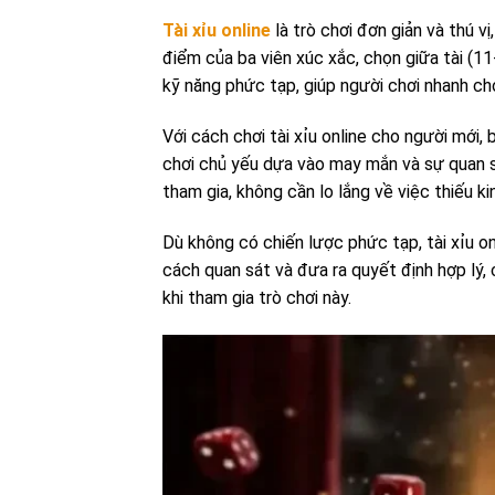
Tài xỉu online
là trò chơi đơn giản và thú v
điểm của ba viên xúc xắc, chọn giữa tài (1
kỹ năng phức tạp, giúp người chơi nhanh ch
Với cách chơi tài xỉu online cho người mới,
chơi chủ yếu dựa vào may mắn và sự quan sá
tham gia, không cần lo lắng về việc thiếu ki
Dù không có chiến lược phức tạp, tài xỉu onl
cách quan sát và đưa ra quyết định hợp lý, 
khi tham gia trò chơi này.