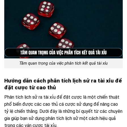
Tầm quan trọng của việc phân tích kết quả tài xỉu
Hướng dẫn cách phân tích lịch sử ra tài xỉu để
đặt cược từ cao thủ
Phân tích lịch sử ra tài xỉu để đặt cược là một chiến thuật
phổ biến được các cao thủ cá cược sử dụng để nâng cao
tỷ lệ chiến thắng. Dưới đây là những bí quyết từ các chuyên
gia giúp bạn sử dụng phân tích lịch sử một cách hiệu quả
trong các ván cược tài xỉu.