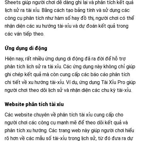
Sheets giúp người chơi dễ dàng ghi lại và phân tích kết quả
lịch sử ra tài xỉu. Bằng cách tạo bảng tính và sử dụng các
công cụ phân tích như hàm số hay đồ thị, người chơi có thể
nhận diện các xu hướng tài-xỉu và dự đoán kết quả trong
các ván tiếp theo.
Ứng dụng di động
Hiện nay, rất nhiều ứng dụng di động đã ra đời để hỗ trợ
phân tích lịch sử ra tài xỉu. Các ứng dụng này không chỉ giúp
ghi chép kết quả mà còn cung cấp các báo cáo phân tích
chi tiết về xu hướng tài-xỉu. Ví dụ, ứng dụng Tài Xỉu Pro giúp
người chơi theo dõi lịch sử và nhận diện các chu kỳ tài-xỉu.
Website phân tích tài xỉu
Các website chuyên về phân tích tài xỉu cung cấp cho
người chơi các công cụ mạnh mẽ để theo dõi kết quả và
phân tích xu hướng. Các trang web này giúp người chơi hiểu
rõ hơn về các mẫu số tài-xỉu trong lịch sử, từ đó đưa ra dự