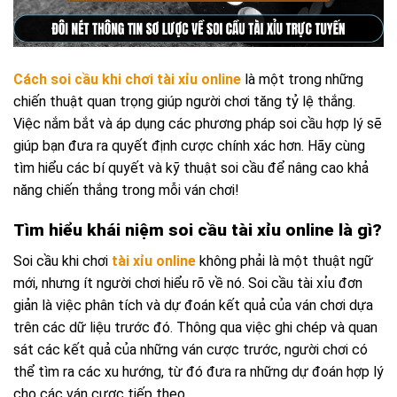
Cách soi cầu khi chơi tài xỉu online
là một trong những
chiến thuật quan trọng giúp người chơi tăng tỷ lệ thắng.
Việc nắm bắt và áp dụng các phương pháp soi cầu hợp lý sẽ
giúp bạn đưa ra quyết định cược chính xác hơn. Hãy cùng
tìm hiểu các bí quyết và kỹ thuật soi cầu để nâng cao khả
năng chiến thắng trong mỗi ván chơi!
Tìm hiểu khái niệm soi cầu tài xỉu online là gì?
Soi cầu khi chơi
tài xỉu online
không phải là một thuật ngữ
mới, nhưng ít người chơi hiểu rõ về nó. Soi cầu tài xỉu đơn
giản là việc phân tích và dự đoán kết quả của ván chơi dựa
trên các dữ liệu trước đó. Thông qua việc ghi chép và quan
sát các kết quả của những ván cược trước, người chơi có
thể tìm ra các xu hướng, từ đó đưa ra những dự đoán hợp lý
cho các ván cược tiếp theo.