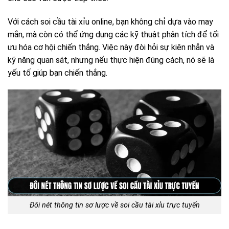
Với cách soi cầu tài xỉu online, bạn không chỉ dựa vào may
mắn, mà còn có thể ứng dụng các kỹ thuật phân tích để tối
ưu hóa cơ hội chiến thắng. Việc này đòi hỏi sự kiên nhẫn và
kỹ năng quan sát, nhưng nếu thực hiện đúng cách, nó sẽ là
yếu tố giúp bạn chiến thắng.
Đôi nét thông tin sơ lược về soi cầu tài xỉu trực tuyến