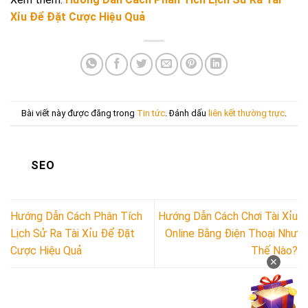
Xỉu Để Đặt Cược Hiệu Quả
Bài viết này được đăng trong
Tin tức
. Đánh dấu
liên kết thường trực
.
SEO
Hướng Dẫn Cách Phân Tích
Hướng Dẫn Cách Chơi Tài Xỉu
Lịch Sử Ra Tài Xỉu Để Đặt
Online Bằng Điện Thoại Như
Cược Hiệu Quả
Thế Nào?
✕