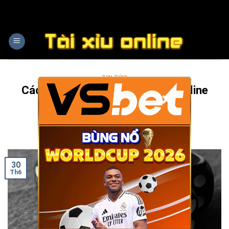
Bỏ
qua
nội
dung
TIN TỨC
Cách Soi Cầu Khi Chơi Tài Xỉu Online
×
– Bí Quyết Tăng Tỷ Lệ Thắng
ĐĂNG VÀO
THÁNG 6 30, 2025
BỞI
SEO
30
Th6