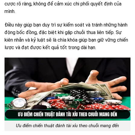
cược rõ ràng, không để cảm xúc chi phối quyết định của
mình.
Điều này giúp bạn duy trì sự kiểm soát và tránh những hành
động bốc đồng, đặc biệt khi gặp chuỗi thua liên tiếp. Sự
kiên nhẫn và kỷ luật sẽ là chìa khóa giúp bạn giữ vững chiến
lược và đạt được kết quả tốt trong dài hạn.
Ưu điểm chiến thuật đánh tài xỉu theo chuỗi mang đến