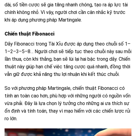
dài, số tiền cược sẽ gia tăng nhanh chóng, tạo ra áp lực tài
chính không nhỏ. Vì vậy, người chơi cần cân nhắc kỹ trước
khi áp dụng phương pháp Martingale.
Chiến thuật Fibonacci
Dãy Fibonacci trong Tài Xỉu được áp dụng theo chuỗi số 1–
1–2–3–5–8… Người chơi sẽ tiếp tục theo chuỗi này sau mỗi
lần thua, còn khi thắng, bạn sẽ lùi lại hai bậc trong dãy. Chiến
thuật này giúp hạn chế việc tăng cược quá nhanh, đồng thời
vẫn giữ được khả năng thu lợi nhuận khi kết thúc chuỗi.
So với phương pháp Martingale, chiến thuật Fibonacci có
tính an toàn cao hơn, phù hợp với những người có nguồn vốn
vừa phải. Đây là lựa chọn lý tưởng cho những ai ưa thích sự
ổn định và tính toán, thay vì mạo hiểm với các chiến lược rủi
ro lớn.