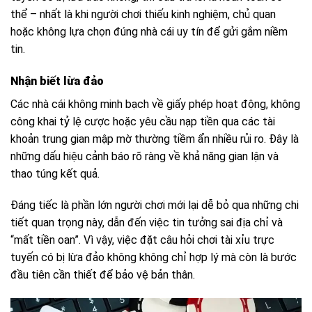
thể – nhất là khi người chơi thiếu kinh nghiệm, chủ quan
hoặc không lựa chọn đúng nhà cái uy tín để gửi gắm niềm
tin.
Nhận biết lừa đảo
Các nhà cái không minh bạch về giấy phép hoạt động, không
công khai tỷ lệ cược hoặc yêu cầu nạp tiền qua các tài
khoản trung gian mập mờ thường tiềm ẩn nhiều rủi ro. Đây là
những dấu hiệu cảnh báo rõ ràng về khả năng gian lận và
thao túng kết quả.
Đáng tiếc là phần lớn người chơi mới lại dễ bỏ qua những chi
tiết quan trọng này, dẫn đến việc tin tưởng sai địa chỉ và
“mất tiền oan”. Vì vậy, việc đặt câu hỏi chơi tài xỉu trực
tuyến có bị lừa đảo không không chỉ hợp lý mà còn là bước
đầu tiên cần thiết để bảo vệ bản thân.