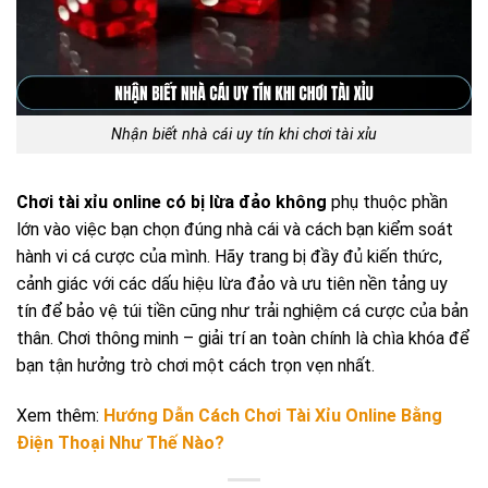
Nhận biết nhà cái uy tín khi chơi tài xỉu
Chơi tài xỉu online có bị lừa đảo không
phụ thuộc phần
lớn vào việc bạn chọn đúng nhà cái và cách bạn kiểm soát
hành vi cá cược của mình. Hãy trang bị đầy đủ kiến thức,
cảnh giác với các dấu hiệu lừa đảo và ưu tiên nền tảng uy
tín để bảo vệ túi tiền cũng như trải nghiệm cá cược của bản
thân. Chơi thông minh – giải trí an toàn chính là chìa khóa để
bạn tận hưởng trò chơi một cách trọn vẹn nhất.
Xem thêm:
Hướng Dẫn Cách Chơi Tài Xỉu Online Bằng
Điện Thoại Như Thế Nào?