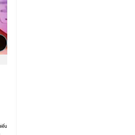
hiếu
n