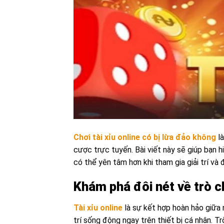
Chơi tài xỉu online có bị lừa đảo không
là
cược trực tuyến. Bài viết này sẽ giúp bạn h
có thể yên tâm hơn khi tham gia giải trí và 
Khám phá đôi nét về trò ch
Tài xỉu online
là sự kết hợp hoàn hảo giữa 
trí sống động ngay trên thiết bị cá nhân. T