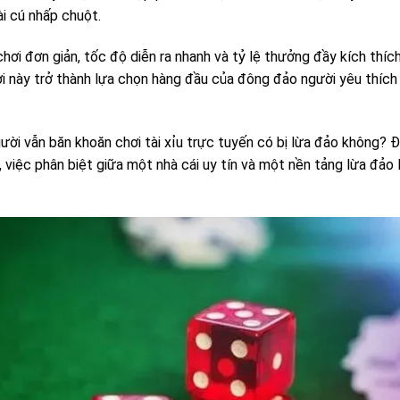
ài cú nhấp chuột.
chơi đơn giản, tốc độ diễn ra nhanh và tỷ lệ thưởng đầy kích thích
chơi này trở thành lựa chọn hàng đầu của đông đảo người yêu thích
gười vẫn băn khoăn chơi tài xỉu trực tuyến có bị lừa đảo không? 
m, việc phân biệt giữa một nhà cái uy tín và một nền tảng lừa đảo 