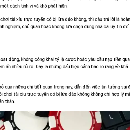
ột cách tinh vi và khó phát hiện.
chơi tài xỉu trực tuyến có bị lừa đảo không, thì câu trả lời là hoà
kinh nghiệm, chủ quan hoặc không lựa chọn đúng nhà cái uy tín để
hoạt động, không công khai tỷ lệ cược hoặc yêu cầu nạp tiền qua
 ẩn nhiều rủi ro. Đây là những dấu hiệu cảnh báo rõ ràng về khả
bỏ qua những chi tiết quan trọng này, dẫn đến việc tin tưởng sai 
hỏi chơi tài xỉu trực tuyến có bị lừa đảo không không chỉ hợp lý m
ản thân.