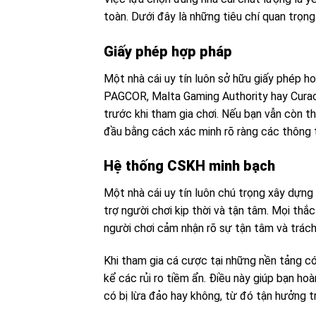
toàn. Dưới đây là những tiêu chí quan trọng
Giấy phép hợp pháp
Một nhà cái uy tín luôn sở hữu giấy phép h
PAGCOR, Malta Gaming Authority hay Curaca
trước khi tham gia chơi. Nếu bạn vẫn còn 
đầu bằng cách xác minh rõ ràng các thông t
Hệ thống CSKH minh bạch
Một nhà cái uy tín luôn chú trọng xây dựn
trợ người chơi kịp thời và tận tâm. Mọi th
người chơi cảm nhận rõ sự tận tâm và trách
Khi tham gia cá cược tại những nền tảng c
kể các rủi ro tiềm ẩn. Điều này giúp bạn hoà
có bị lừa đảo hay không, từ đó tận hưởng tr