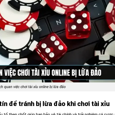
h quan việc chơi tài xỉu online bị lừa đảo
ín để tránh bị lừa đảo khi chơi tài xỉu
u tố then chốt giúp bạn bảo vệ tài chính và trải nghiệm cá cược 