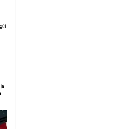
n
 gửi
địa
à