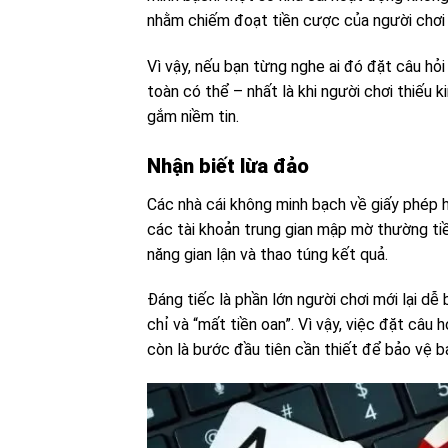
nhằm chiếm đoạt tiền cược của người chơi m
Vì vậy, nếu bạn từng nghe ai đó đặt câu hỏi 
toàn có thể – nhất là khi người chơi thiếu 
gắm niềm tin.
Nhận biết lừa đảo
Các nhà cái không minh bạch về giấy phép 
các tài khoản trung gian mập mờ thường tiềm
năng gian lận và thao túng kết quả.
Đáng tiếc là phần lớn người chơi mới lại dễ 
chỉ và “mất tiền oan”. Vì vậy, việc đặt câu 
còn là bước đầu tiên cần thiết để bảo vệ b