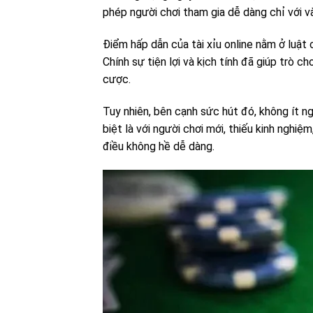
phép người chơi tham gia dễ dàng chỉ với v
Điểm hấp dẫn của tài xỉu online nằm ở luật 
Chính sự tiện lợi và kịch tính đã giúp trò 
cược.
Tuy nhiên, bên cạnh sức hút đó, không ít n
biệt là với người chơi mới, thiếu kinh nghiệ
điều không hề dễ dàng.