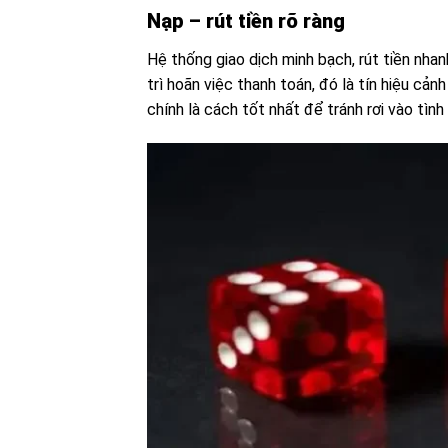
Nạp – rút tiền rõ ràng
Hệ thống giao dịch minh bạch, rút tiền nhan
trì hoãn việc thanh toán, đó là tín hiệu cả
chính là cách tốt nhất để tránh rơi vào tình