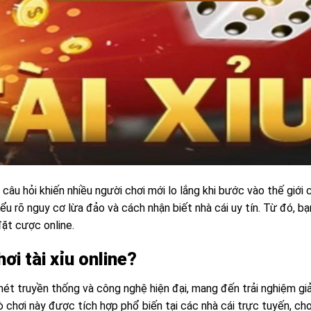
 câu hỏi khiến nhiều người chơi mới lo lắng khi bước vào thế giới 
iểu rõ nguy cơ lừa đảo và cách nhận biết nhà cái uy tín. Từ đó, bạ
đặt cược online.
ơi tài xỉu online
?
nét truyền thống và công nghệ hiện đại, mang đến trải nghiệm giả
rò chơi này được tích hợp phổ biến tại các nhà cái trực tuyến, ch