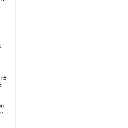
t
ể hỗ
p
ng
ne