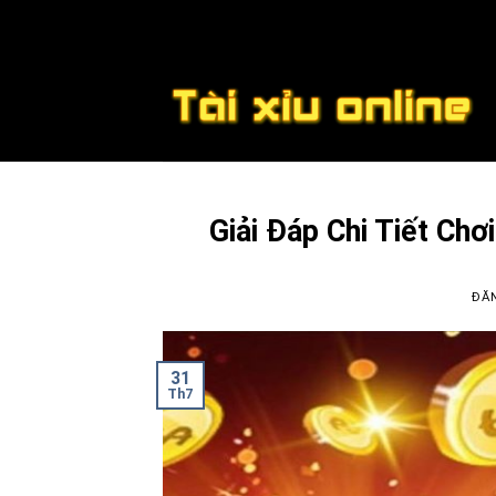
Bỏ
qua
nội
dung
Giải Đáp Chi Tiết Chơ
ĐĂ
31
Th7