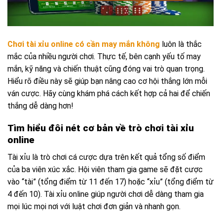
Chơi tài xỉu online có cần may mắn không
luôn là thắc
mắc của nhiều người chơi. Thực tế, bên cạnh yếu tố may
mắn, kỹ năng và chiến thuật cũng đóng vai trò quan trọng.
Hiểu rõ điều này sẽ giúp bạn nâng cao cơ hội thắng lớn mỗi
ván cược. Hãy cùng khám phá cách kết hợp cả hai để chiến
thắng dễ dàng hơn!
Tìm hiểu đôi nét cơ bản về trò chơi tài xỉu
online
Tài xỉu là trò chơi cá cược dựa trên kết quả tổng số điểm
của ba viên xúc xắc. Hội viên tham gia game sẽ đặt cược
vào “tài” (tổng điểm từ 11 đến 17) hoặc “xỉu” (tổng điểm từ
4 đến 10). Tài xỉu online giúp người chơi dễ dàng tham gia
mọi lúc mọi nơi với luật chơi đơn giản và nhanh gọn.