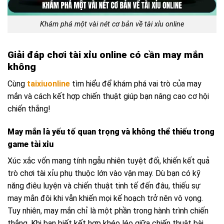
Khám phá một vài nét cơ bản về tài xỉu online
Giải đáp chơi tài xỉu online có cần may mắn
không
Cùng
taixiuonline
tìm hiểu để khám phá vai trò của may
mắn và cách kết hợp chiến thuật giúp bạn nâng cao cơ hội
chiến thắng!
May mắn là yếu tố quan trọng và không thể thiếu trong
game tài xỉu
Xúc xắc vốn mang tính ngẫu nhiên tuyệt đối, khiến kết quả
trò chơi tài xỉu phụ thuộc lớn vào vận may. Dù bạn có kỹ
năng điêu luyện và chiến thuật tinh tế đến đâu, thiếu sự
may mắn đôi khi vẫn khiến mọi kế hoạch trở nên vô vọng.
Tuy nhiên, may mắn chỉ là một phần trong hành trình chiến
thắng. Khi bạn biết kết hợp khéo léo giữa chiến thuật bài