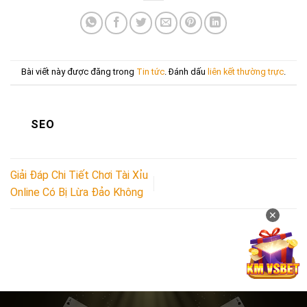
Bài viết này được đăng trong
Tin tức
. Đánh dấu
liên kết thường trực
.
SEO
Giải Đáp Chi Tiết Chơi Tài Xỉu
Online Có Bị Lừa Đảo Không
✕