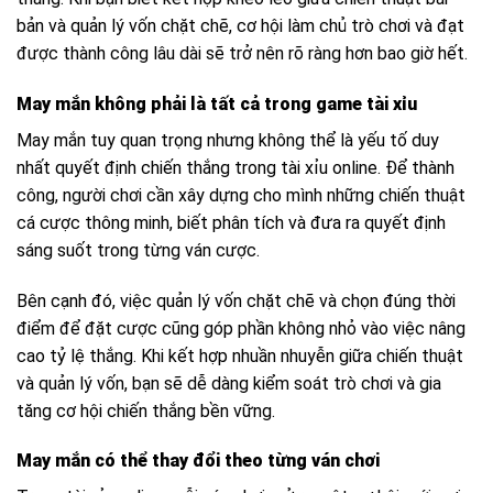
bản và quản lý vốn chặt chẽ, cơ hội làm chủ trò chơi và đạt
được thành công lâu dài sẽ trở nên rõ ràng hơn bao giờ hết.
May mắn không phải là tất cả trong game tài xỉu
May mắn tuy quan trọng nhưng không thể là yếu tố duy
nhất quyết định chiến thắng trong tài xỉu online. Để thành
công, người chơi cần xây dựng cho mình những chiến thuật
cá cược thông minh, biết phân tích và đưa ra quyết định
sáng suốt trong từng ván cược.
Bên cạnh đó, việc quản lý vốn chặt chẽ và chọn đúng thời
điểm để đặt cược cũng góp phần không nhỏ vào việc nâng
cao tỷ lệ thắng. Khi kết hợp nhuần nhuyễn giữa chiến thuật
và quản lý vốn, bạn sẽ dễ dàng kiểm soát trò chơi và gia
tăng cơ hội chiến thắng bền vững.
May mắn có thể thay đổi theo từng ván chơi