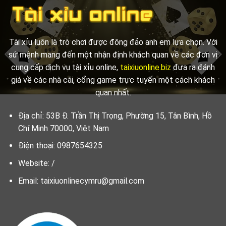
Tài xỉu luôn là trò chơi được đông đảo anh em lựa chọn. Với
sứ mệnh mang đến một nhận định khách quan về các đơn vị
cung cấp dịch vụ tài xỉu online,
taixiuonline.biz
đưa ra đánh
giá về các nhà cái, cổng game trực tuyến một cách khách
quan nhất.
Địa chỉ: 53B Đ. Trần Thị Trọng, Phường 15, Tân Bình, Hồ
Chí Minh 70000, Việt Nam
Điện thoại: 0987654325
Website: /
Email:
taixiuonlinecymru@gmail.com