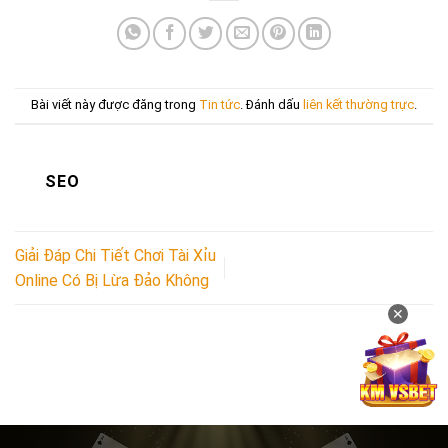
Bài viết này được đăng trong
Tin tức
. Đánh dấu
liên kết thường trực
.
SEO
Giải Đáp Chi Tiết Chơi Tài Xỉu
Online Có Bị Lừa Đảo Không
✕