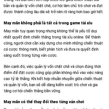
bản và quản lý vốn chặt chẽ, cơ hội làm chủ trò chơi và đạt
được thành công lâu dài sẽ trở nên rõ ràng hơn bao giờ hết.
May mắn không phải là tất cả trong game tài xỉu
May mắn tuy quan trọng nhưng không thể là yếu tố duy
nhất quyết định chiến thắng trong tài xỉu online. Để thành
công, người chơi cần xây dựng cho mình những chiến thuật
cá cược thông minh, biết phân tích và đưa ra quyết định
sáng suốt trong từng ván cược.
Bên cạnh đó, việc quản lý vốn chặt chẽ và chọn đúng thời
điểm để đặt cược cũng góp phần không nhỏ vào việc nâng
cao tỷ lệ thắng. Khi kết hợp nhuần nhuyễn giữa chiến thuật
và quản lý vốn, bạn sẽ dễ dàng kiểm soát trò chơi và gia
tăng cơ hội chiến thắng bền vững.
May mắn có thể thay đổi theo từng ván chơi