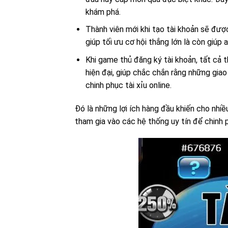
khám phá.
Thành viên mới khi tạo tài khoản sẽ được
giúp tối ưu cơ hội thắng lớn là còn giúp
Khi game thủ đăng ký tài khoản, tất cả
hiện đại, giúp chắc chắn rằng những giao 
chinh phục tài xỉu online.
Đó là những lợi ích hàng đầu khiến cho nhiều
tham gia vào các hệ thống uy tín để chinh p