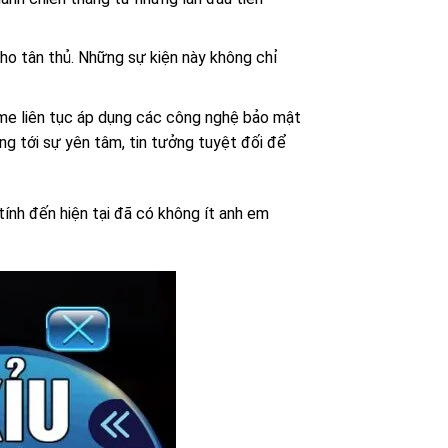
cho tân thủ. Những sự kiện này không chỉ
ame liên tục áp dụng các công nghệ bảo mật
ang tới sự yên tâm, tin tưởng tuyệt đối để
 tính đến hiện tại đã có không ít anh em