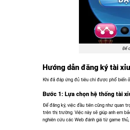
Để c
Hướng dẫn đăng ký tài xỉ
Khi đã đáp ứng đủ tiêu chí được phổ biến ở
Bước 1: Lựa chọn hệ thống tài xỉ
Để đăng ký, việc đầu tiên cũng như quan t
trên thị trường. Việc này sẽ giúp anh em b
nghiên cứu các Web đánh giá từ game thủ,