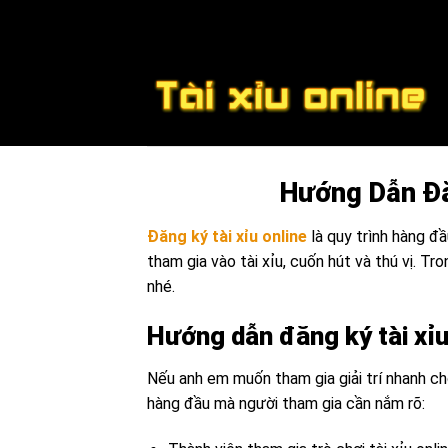
Bỏ
qua
nội
dung
Hướng Dẫn Đă
Đăng ký tài xỉu online
là quy trình hàng đ
tham gia vào tài xỉu, cuốn hút và thú vị. T
nhé.
Hướng dẫn đăng ký tài xỉu 
Nếu anh em muốn tham gia giải trí nhanh chó
hàng đầu mà người tham gia cần nắm rõ: