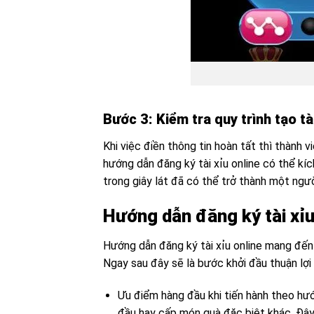
Bước 3: Kiểm tra quy trình tạo tà
Khi việc điền thông tin hoàn tất thì thành
hướng dẫn đăng ký tài xỉu online có thể kí
trong giây lát đã có thể trở thành một ngườ
Hướng dẫn đăng ký tài xỉu 
Hướng dẫn đăng ký tài xỉu online mang đến n
Ngay sau đây sẽ là bước khởi đầu thuận lợi
Ưu điểm hàng đầu khi tiến hành theo hướ
đầu hay cấp món quà đặc biệt khác. Đây 