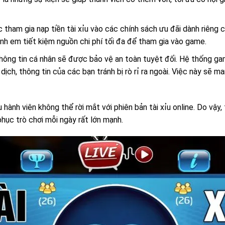
 tham gia nạp tiền tài xỉu vào các chính sách ưu đãi dành riêng 
 anh em tiết kiệm nguồn chi phí tối đa để tham gia vào game.
 thông tin cá nhân sẽ được bảo vệ an toàn tuyệt đối. Hệ thống g
dịch, thông tin của các bạn tránh bị rò rỉ ra ngoài. Việc này sẽ m
 hành viên không thể rời mắt với phiên bản tài xỉu online. Do vậy,
hục trò chơi mỗi ngày rất lớn mạnh.