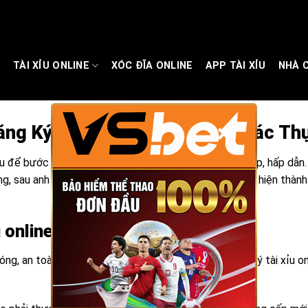
TÀI XỈU ONLINE
XÓC ĐĨA ONLINE
APP TÀI XỈU
NHÀ C
×
ng Ký Tài Xỉu Online – Thao Tác Th
ầu để bước chân đến siêu phẩm giải trí cực kỳ đẳng cấp, hấp dẫn
rong, sau anh em hãy cùng taixiuonline cập nhật để thực hiện thàn
online với điều kiện chính
ng, an toàn thì phải thực hiện theo hướng dẫn đăng ký tài xỉu on