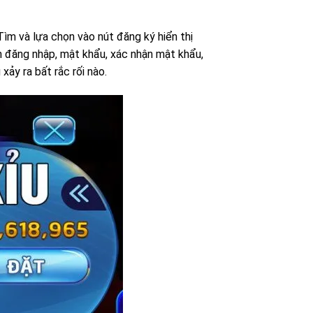
Tìm và lựa chọn vào nút đăng ký hiển thị
n đăng nhập, mật khẩu, xác nhận mật khẩu,
xảy ra bất rắc rối nào.