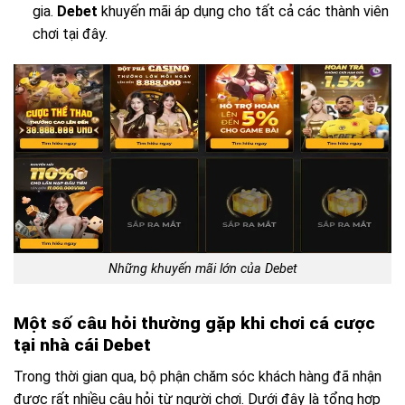
gia.
Debet
khuyến mãi áp dụng cho tất cả các thành viên
chơi tại đây.
Những khuyến mãi lớn của Debet
Một số câu hỏi thường gặp khi chơi cá cược
tại nhà cái Debet
Trong thời gian qua, bộ phận chăm sóc khách hàng
đã nhận
được rất nhiều câu hỏi từ người chơi. Dưới đây là tổng hợp