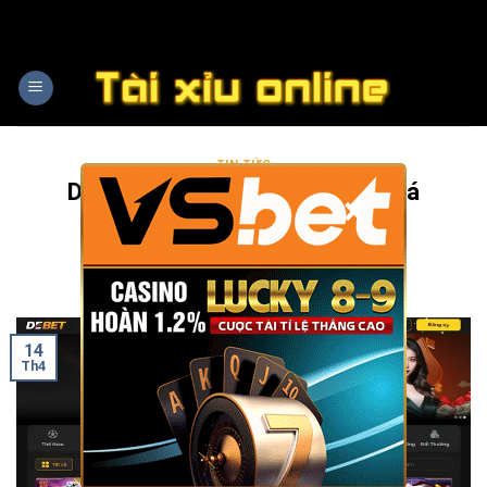
Bỏ
qua
nội
dung
TIN TỨC
Debet – Trải nghiệm sân chơi cá
×
cược hàng đầu châu lục
ĐĂNG VÀO
THÁNG 4 14, 2025
BỞI
SEO
14
Th4