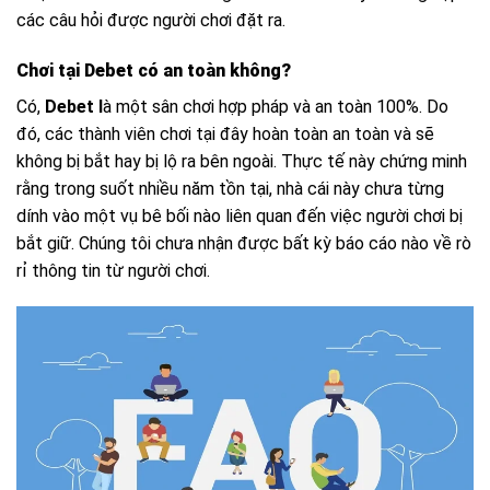
các câu hỏi được người chơi đặt ra.
Chơi tại Debet có an toàn không?
Có,
Debet l
à một sân chơi hợp pháp và an toàn 100%. Do
đó, các thành viên chơi tại đây hoàn toàn an toàn và sẽ
không bị bắt hay bị lộ ra bên ngoài. Thực tế này chứng minh
rằng trong suốt nhiều năm tồn tại, nhà cái này chưa từng
dính vào một vụ bê bối nào liên quan đến việc người chơi bị
bắt giữ. Chúng tôi chưa nhận được bất kỳ báo cáo nào về rò
rỉ thông tin từ người chơi.