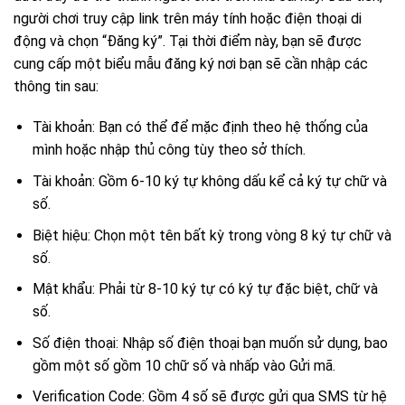
người chơi truy cập link trên máy tính hoặc điện thoại di
động và chọn “Đăng ký”. Tại thời điểm này, bạn sẽ được
cung cấp một biểu mẫu đăng ký nơi bạn sẽ cần nhập các
thông tin sau:
Tài khoản: Bạn có thể để mặc định theo hệ thống của
mình hoặc nhập thủ công tùy theo sở thích.
Tài khoản: Gồm 6-10 ký tự không dấu kể cả ký tự chữ và
số.
Biệt hiệu: Chọn một tên bất kỳ trong vòng 8 ký tự chữ và
số.
Mật khẩu: Phải từ 8-10 ký tự có ký tự đặc biệt, chữ và
số.
Số điện thoại: Nhập số điện thoại bạn muốn sử dụng, bao
gồm một số gồm 10 chữ số và nhấp vào Gửi mã.
Verification Code: Gồm 4 số sẽ được gửi qua SMS từ hệ