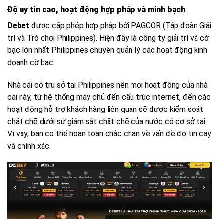
Độ uy tín cao, hoạt động hợp pháp và minh bạch
Debet
được cấp phép hợp pháp bởi PAGCOR (Tập đoàn Giải
trí và Trò chơi Philippines). Hiện đây là công ty giải trí và cờ
bạc lớn nhất Philippines chuyên quản lý các hoạt động kinh
doanh cờ bạc.
Nhà cái có trụ sở tại Philippines nên mọi hoạt động của nhà
cái này, từ hệ thống máy chủ đến cấu trúc internet, đến các
hoạt động hỗ trợ khách hàng liên quan sẽ được kiểm soát
chặt chẽ dưới sự giám sát chặt chẽ của nước có cơ sở tại.
Vì vậy, bạn có thể hoàn toàn chắc chắn về vấn đề độ tin cậy
và chính xác.