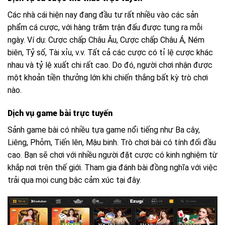
Các nhà cái hiện nay đang đầu tư rất nhiều vào các sản
phẩm cá cược, với hàng trăm trận đấu được tung ra mỗi
ngày. Ví dụ: Cược chấp Châu Âu, Cược chấp Châu Á, Ném
biên, Tỷ số, Tài xỉu, v.v. Tất cả các cược có tỉ lệ cược khác
nhau và tỷ lệ xuất chi rất cao. Do đó, người chơi nhận được
một khoản tiền thưởng lớn khi chiến thắng bất kỳ trò chơi
nào.
Dịch vụ game bài trực tuyến
Sảnh game bài có nhiều tựa game nổi tiếng như Ba cây,
Liêng, Phỏm, Tiến lên, Mậu binh. Trò chơi bài có tính đối đầu
cao. Bạn sẽ chơi với nhiều người đặt cược có kinh nghiệm từ
khắp nơi trên thế giới. Tham gia đánh bài đồng nghĩa với việc
trải qua mọi cung bậc cảm xúc tại đây.