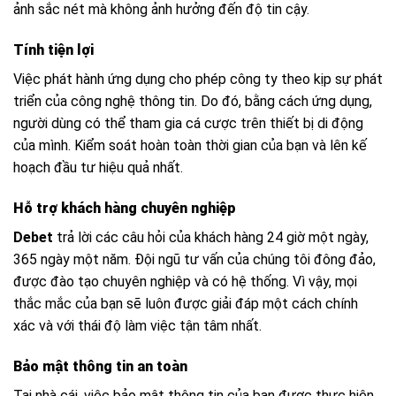
ảnh sắc nét mà không ảnh hưởng đến độ tin cậy.
Tính tiện lợi
Việc phát hành ứng dụng cho phép công ty theo kịp sự phát
triển của công nghệ thông tin. Do đó, bằng cách ứng dụng,
người dùng có thể tham gia cá cược trên thiết bị di động
của mình. Kiểm soát hoàn toàn thời gian của bạn và lên kế
hoạch đầu tư hiệu quả nhất.
Hỗ trợ khách hàng chuyên nghiệp
Debet
trả lời các câu hỏi của khách hàng 24 giờ một ngày,
365 ngày một năm. Đội ngũ tư vấn của chúng tôi đông đảo,
được đào tạo chuyên nghiệp và có hệ thống. Vì vậy, mọi
thắc mắc của bạn sẽ luôn được giải đáp một cách chính
xác và với thái độ làm việc tận tâm nhất.
Bảo mật thông tin an toàn
Tại nhà cái, việc bảo mật thông tin của bạn được thực hiện