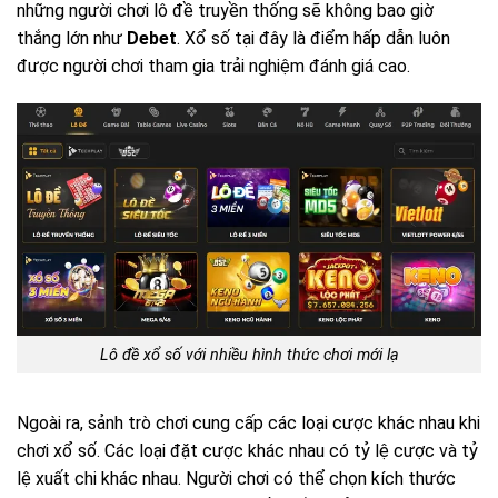
những người chơi lô đề truyền thống sẽ không bao giờ
thắng lớn như
Debet
. Xổ số tại đây là điểm hấp dẫn luôn
được người chơi tham gia trải nghiệm đánh giá cao.
Lô đề xổ số với nhiều hình thức chơi mới lạ
Ngoài ra, sảnh trò chơi cung cấp các loại cược khác nhau khi
chơi xổ số. Các loại đặt cược khác nhau có tỷ lệ cược và tỷ
lệ xuất chi khác nhau. Người chơi có thể chọn kích thước