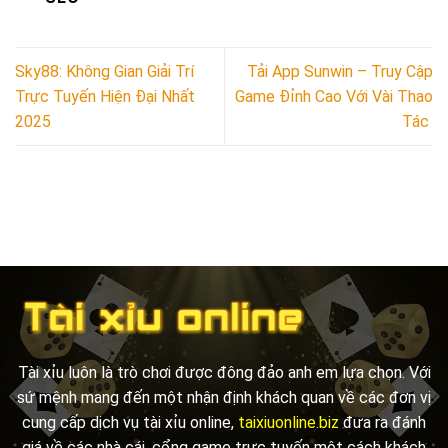
Sky88: Không Gian Giải Trí
Tải App Sunwin – Truy Cập
Trực Tuyến Hiện Đại Nhất
Game Đỉnh Cao Với Vài Thao
2025
Tác
Tài xỉu luôn là trò chơi được đông đảo anh em lựa chọn. Với
sứ mệnh mang đến một nhận định khách quan về các đơn vị
cung cấp dịch vụ tài xỉu online,
taixiuonline.biz
đưa ra đánh
giá về các nhà cái, cổng game trực tuyến một cách khách