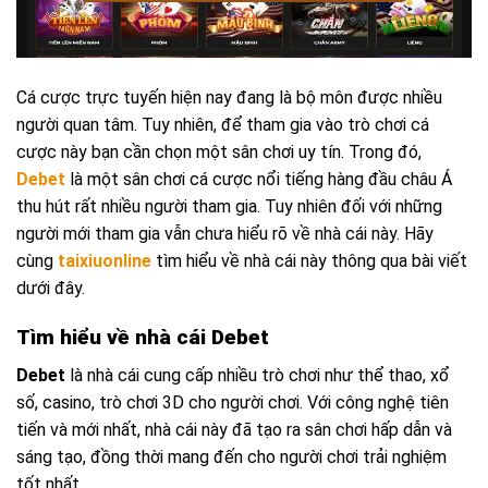
Cá cược trực tuyến hiện nay đang là bộ môn được nhiều
người quan tâm. Tuy nhiên, để tham gia vào trò chơi cá
cược này bạn cần chọn một sân chơi uy tín. Trong đó,
Debet
là một sân chơi cá cược nổi tiếng hàng đầu châu Á
thu hút rất nhiều người tham gia. Tuy nhiên đối với những
người mới tham gia vẫn chưa hiểu rõ về nhà cái này. Hãy
cùng
taixiuonline
tìm hiểu về nhà cái này thông qua bài viết
dưới đây.
Tìm hiểu về nhà cái Debet
Debet
là nhà cái cung cấp nhiều trò chơi như thể thao, xổ
số, casino, trò chơi 3D cho người chơi. Với công nghệ tiên
tiến và mới nhất, nhà cái này đã tạo ra sân chơi hấp dẫn và
sáng tạo, đồng thời mang đến cho người chơi trải nghiệm
tốt nhất.