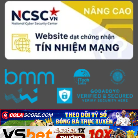
×
×
×
Copyright 2025 ©
taixiuonline.biz