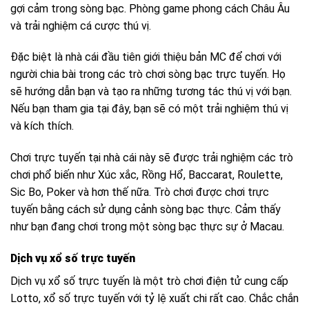
gợi cảm trong sòng bạc. Phòng game phong cách Châu Âu
và trải nghiệm cá cược thú vị.
Đặc biệt là nhà cái đầu tiên giới thiệu bản MC để chơi với
người chia bài trong các trò chơi sòng bạc trực tuyến. Họ
sẽ hướng dẫn bạn và tạo ra những tương tác thú vị với bạn.
Nếu bạn tham gia tại đây, bạn sẽ có một trải nghiệm thú vị
và kích thích.
Chơi trực tuyến tại nhà cái này sẽ được trải nghiệm các trò
chơi phổ biến như Xúc xắc, Rồng Hổ, Baccarat, Roulette,
Sic Bo, Poker và hơn thế nữa. Trò chơi được chơi trực
tuyến bằng cách sử dụng cảnh sòng bạc thực. Cảm thấy
như bạn đang chơi trong một sòng bạc thực sự ở Macau.
Dịch vụ xổ số trực tuyến
Dịch vụ xổ số trực tuyến là một trò chơi điện tử cung cấp
Lotto, xổ số trực tuyến với tỷ lệ xuất chi rất cao. Chắc chắn