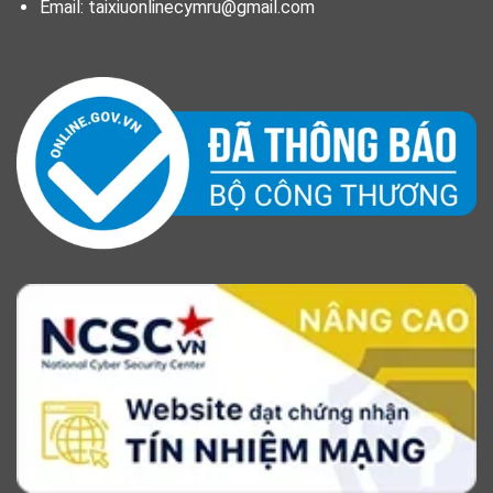
Email:
taixiuonlinecymru@gmail.com