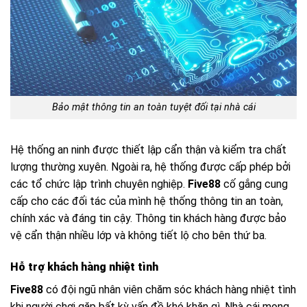
Bảo mật thông tin an toàn tuyệt đối tại nhà cái
Hệ thống an ninh được thiết lập cẩn thận và kiểm tra chất
lượng thường xuyên. Ngoài ra, hệ thống được cấp phép bởi
các tổ chức lập trình chuyên nghiệp.
Five88
cố gắng cung
cấp cho các đối tác của mình hệ thống thông tin an toàn,
chính xác và đáng tin cậy. Thông tin khách hàng được bảo
vệ cẩn thận nhiều lớp và không tiết lộ cho bên thứ ba.
Hỗ trợ khách hàng nhiệt tình
Five88
có đội ngũ nhân viên chăm sóc khách hàng nhiệt tình
khi người chơi gặp bất kỳ vấn đề khó khăn gì. Nhà cái mong