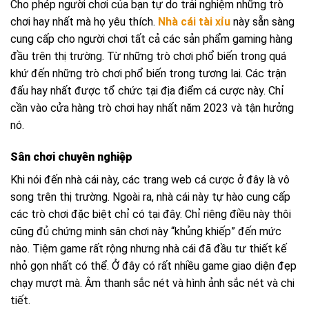
Cho phép người chơi của bạn tự do trải nghiệm những trò
chơi hay nhất mà họ yêu thích.
Nhà cái tài xỉu
này sẵn sàng
cung cấp cho người chơi tất cả các sản phẩm gaming hàng
đầu trên thị trường. Từ những trò chơi phổ biến trong quá
khứ đến những trò chơi phổ biến trong tương lai. Các trận
đấu hay nhất được tổ chức tại địa điểm cá cược này. Chỉ
cần vào cửa hàng trò chơi hay nhất năm 2023 và tận hưởng
nó.
Sân chơi chuyên nghiệp
Khi nói đến nhà cái này, các trang web cá cược ở đây là vô
song trên thị trường. Ngoài ra, nhà cái này tự hào cung cấp
các trò chơi đặc biệt chỉ có tại đây. Chỉ riêng điều này thôi
cũng đủ chứng minh sân chơi này “khủng khiếp” đến mức
nào. Tiệm game rất rộng nhưng nhà cái đã đầu tư thiết kế
nhỏ gọn nhất có thể. Ở đây có rất nhiều game giao diện đẹp
chạy mượt mà. Âm thanh sắc nét và hình ảnh sắc nét và chi
tiết.