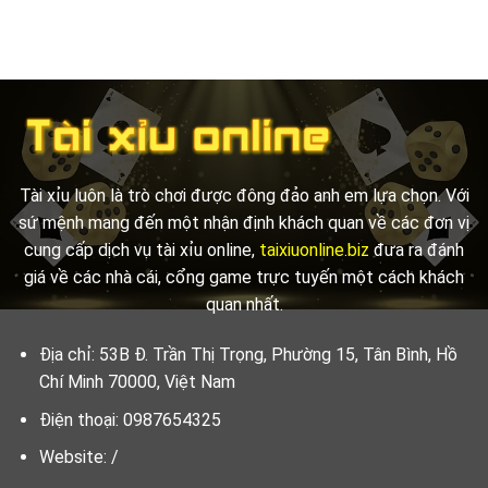
Tài xỉu luôn là trò chơi được đông đảo anh em lựa chọn. Với
sứ mệnh mang đến một nhận định khách quan về các đơn vị
cung cấp dịch vụ tài xỉu online,
taixiuonline.biz
đưa ra đánh
giá về các nhà cái, cổng game trực tuyến một cách khách
quan nhất.
Địa chỉ: 53B Đ. Trần Thị Trọng, Phường 15, Tân Bình, Hồ
Chí Minh 70000, Việt Nam
Điện thoại: 0987654325
Website: /