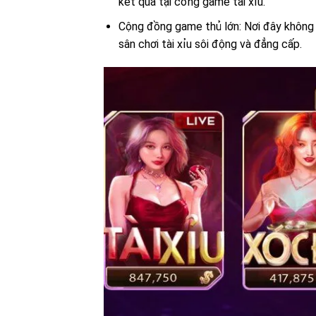
kết quả tại cổng game tài xỉu.
Cộng đồng game thủ lớn: Nơi đây không 
sân chơi tài xỉu sôi động và đẳng cấp.