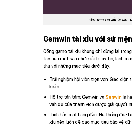
Gemwin tài xỉu là sân c
Gemwin tài xỉu với sứ mệnh
Cổng game tài xỉu không chỉ dừng lại tron
tạo nên một sân chơi giải trí uy tín, lành
thủ với những mục tiêu dưới đây:
Trải nghiệm hội viên trọn vẹn: Giao diện
kiếm.
Hỗ trợ tận tâm: Gemwin và
Sunwin
là h
vấn đề của thành viên được giải quyết n
Tính bảo mật hàng đầu: Hệ thống đặc b
xỉu nên luôn đề cao mục tiêu bảo vệ dữ 