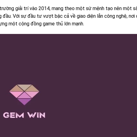
 trường giải trí vào 2014, mang theo một sứ mệnh tạo nên một s
g đầu. Với sự đầu tư vượt bậc cả về giao diện lẫn công nghệ, nơi
dựng một cộng đồng game thủ lớn mạnh.