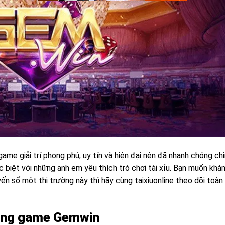
e giải trí phong phú, uy tín và hiện đại nên đã nhanh chóng ch
c biệt với những anh em yêu thích trò chơi tài xỉu. Bạn muốn khá
ến số một thị trường này thì hãy cùng taixiuonline theo dõi toàn
cổng game Gemwin