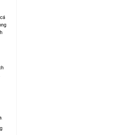
 cá
òng
nh
ch
,
a.
ng