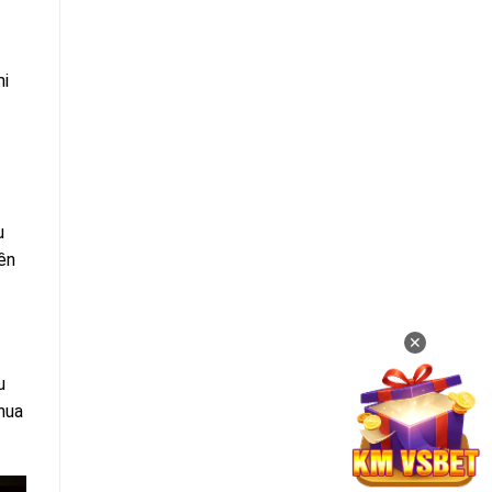
hi
u
iền
✕
u
hua