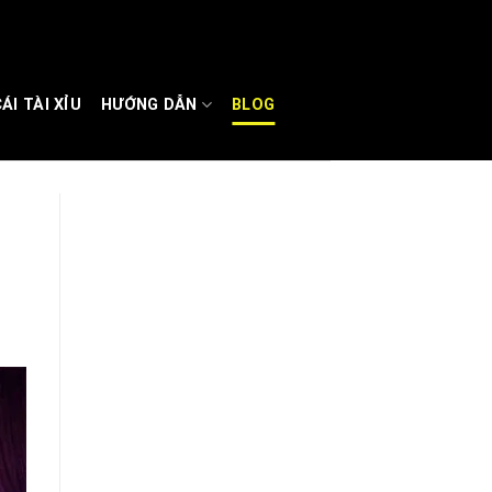
ÁI TÀI XỈU
HƯỚNG DẪN
BLOG