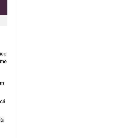
iệc
game
ìm
 cả
ài