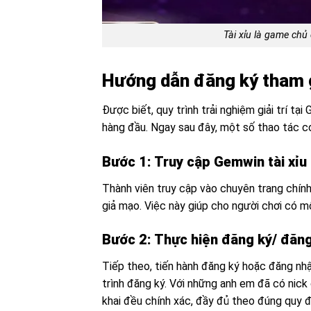
Tài xỉu là game ch
Hướng dẫn đăng ký tham g
Được biết, quy trình trải nghiệm giải trí t
hàng đầu. Ngay sau đây, một số thao tác c
Bước 1: Truy cập Gemwin tài xỉu
Thành viên truy cập vào chuyên trang chín
giả mạo. Việc này giúp cho người chơi có mộ
Bước 2: Thực hiện đăng ký/ đă
Tiếp theo, tiến hành đăng ký hoặc đăng nhập
trình đăng ký. Với những anh em đã có nick
khai đều chính xác, đầy đủ theo đúng quy đ