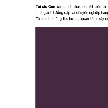
Tài xỉu Gemwin
chính thức ra mắt trên thị
chơi giải trí đẳng cấp và chuyên nghiệp hàn
đã nhanh chóng thu hút sự quan tâm, xây 