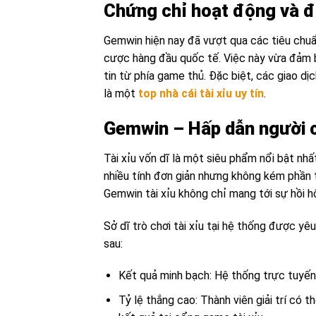
Chứng chỉ hoạt động và đ
Gemwin hiện nay đã vượt qua các tiêu chu
cược hàng đầu quốc tế. Việc này vừa đảm bả
tin từ phía game thủ. Đặc biệt, các giao dị
là một
top nhà cái tài xỉu uy tín
.
Gemwin – Hấp dẫn người ch
Tài xỉu vốn dĩ là một siêu phẩm nổi bật nh
nhiều tính đơn giản nhưng không kém phần t
Gemwin tài xỉu không chỉ mang tới sự hồi h
Sở dĩ trò chơi tài xỉu tại hệ thống được yê
sau:
Kết quả minh bạch: Hệ thống trực tuyến 
Tỷ lệ thắng cao: Thành viên giải trí có 