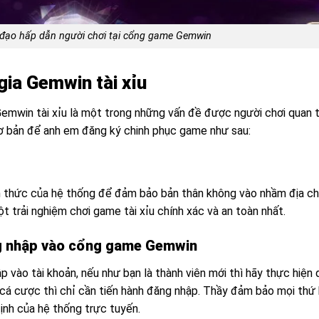
ủ đạo hấp dẫn người chơi tại cổng game Gemwin
ia Gemwin tài xỉu
ại Gemwin tài xỉu là một trong những vấn đề được người chơi quan
ơ bản để anh em đăng ký chinh phục game như sau:
h thức của hệ thống để đảm bảo bản thân không vào nhầm địa ch
t trải nghiệm chơi game tài xỉu chính xác và an toàn nhất.
ng nhập vào cổng game Gemwin
 vào tài khoản, nếu như bạn là thành viên mới thì hãy thực hiện 
 cá cược thì chỉ cần tiến hành đăng nhập. Thầy đảm bảo mọi thứ
ịnh của hệ thống trực tuyến.