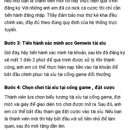
nếu như bạn là thành viên mới thì hãy thực hiện quá trình
đăng ký. Với những anh em đã có nick cá cược thì chỉ cần
tiến hành đăng nhập. Thầy đảm bảo mọi thứ kê khai đều
chính xác, đầy đủ theo đúng quy định của hệ thống trực
tuyến.
Bước 3: Tiến hành xác minh acc Gemwin tài xỉu
Giờ đây, hãy tiến hành xác minh tài khoản, sau khi đã đăng ký
sẽ mất 1 đến 2 phút để quá trình được xử lý. Khi thành
công, anh em có thể thực hiện nạp tiền vào tài khoản để
bắt đầu chinh phục tài xỉu tại cổng game đổi thưởng.
Bước 4: Chọn chơi tài xỉu tại cổng game , đặt cược
Thành viên lựa chọn biểu tượng tài xỉu tại cổng game, đợi
một vài giây để giao diện trò chơi được mở ra. Sau đó, anh
em có thể bắt đầu tham gia đặt cược vào tài xỉu. Nếu bạn
là thành viên mới thì hãy bắt đầu với số tiền nhỏ để làm
quen, sau đó mới tăng dần lên.