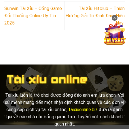
Sunwin Tài Xỉu – Cổng Game
Tài Xỉu Hitclub – Thiên
Đổi Thưởng Online Uy Tín
Đường Giải Trí Đình Đám Hiện
✕
2025
Nay
Tài xỉu luôn là trò chơi được đông đảo anh em lựa chọn. Với
sứ mệnh mang đến một nhận định khách quan về các đơn vị
cung cấp dịch vụ tài xỉu online,
taixiuonline.biz
đưa ra đánh
giá về các nhà cái, cổng game trực tuyến một cách khách
quan nhất.