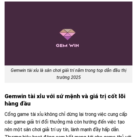
Gemwin tài xỉu là sân chơi giải trí nằm trong top dẫn đầu thị
trường 2025
Gemwin tài xỉu với sứ mệnh và giá trị cốt lõi
hàng đầu
Cổng game tài xỉu không chỉ dừng lại trong việc cung cấp
các game giải trí đổi thưởng mà còn hướng đến việc tạo
nên một sân chơi giải trí uy tín, lành mạnh đầy hấp dẫn.