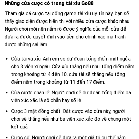
Những cửa cược có trong tài xỉu Go88
Tham gia cá cược tại cổng game tài xỉu uy tín này, bạn sẽ
thấy giao diện được hiển thị với nhiều cửa cược khác nhau.
Người chơi mới nên nắm rõ được ý nghĩa của mỗi cửa để
đưa ra được quyết định vào tiền cho chính xác mà tránh
được những sai lầm.
Cửa tài và xỉu: Anh em sẽ dự đoán tổng điểm mặt ngửa
cho 3 viên xí ngầu. Cửa xỉu thắng nếu như tổng điểm nằm
trong khoảng từ 4 đến 10, cửa tài sẽ thắng nếu tổng
điểm nằm trong khoảng từ 11 đến 17 điểm.
Cửa cược chẵn lẻ: Người chơi sẽ dự đoán tổng điểm ba
viên xúc xắc là số chẵn hay số lẻ.
Cược 3 mặt đồng chất: Đặt cược vào cửa này, người
chơi sẽ thắng nếu như ba viên xúc xắc đó về chung một
kết quả.
Cược số: Người chơi sẽ đưa ra một giá trị cụ thể nằm