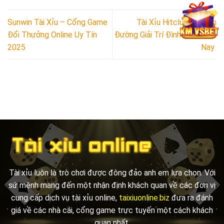
Sunwin Tài Xỉu – Cổng Game
Tài Xỉu Hitclub – Thiên
Đổi Thưởng Online Uy Tín
Đường Giải Trí Đình Đám Hiện
2025
Nay
Tài xỉu luôn là trò chơi được đông đảo anh em lựa chọn. Với
sứ mệnh mang đến một nhận định khách quan về các đơn vị
cung cấp dịch vụ tài xỉu online,
taixiuonline.biz
đưa ra đánh
giá về các nhà cái, cổng game trực tuyến một cách khách
quan nhất.