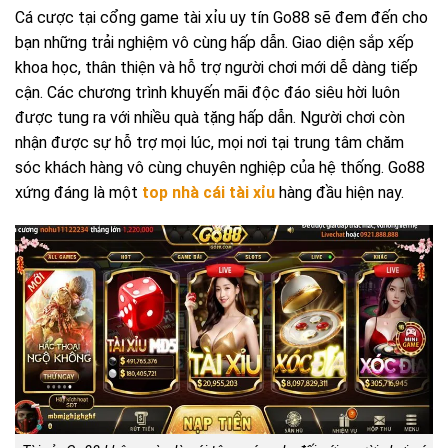
Cá cược tại cổng game tài xỉu uy tín Go88 sẽ đem đến cho
bạn những trải nghiệm vô cùng hấp dẫn. Giao diện sắp xếp
khoa học, thân thiện và hỗ trợ người chơi mới dễ dàng tiếp
cận. Các chương trình khuyến mãi độc đáo siêu hời luôn
được tung ra với nhiều quà tặng hấp dẫn. Người chơi còn
nhận được sự hỗ trợ mọi lúc, mọi nơi tại trung tâm chăm
sóc khách hàng vô cùng chuyên nghiệp của hệ thống. Go88
xứng đáng là một
top nhà cái tài xỉu
hàng đầu hiện nay.