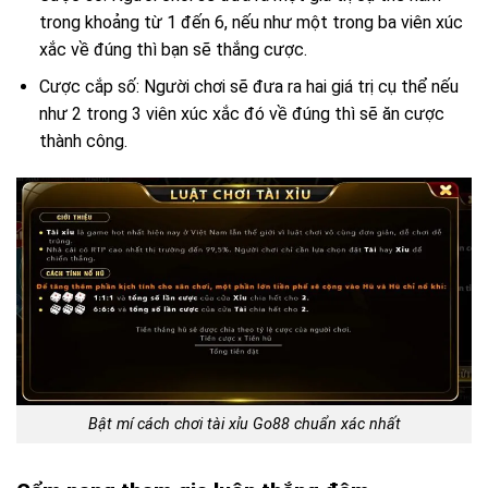
trong khoảng từ 1 đến 6, nếu như một trong ba viên xúc
xắc về đúng thì bạn sẽ thắng cược.
Cược cắp số: Người chơi sẽ đưa ra hai giá trị cụ thể nếu
như 2 trong 3 viên xúc xắc đó về đúng thì sẽ ăn cược
thành công.
Bật mí cách chơi tài xỉu Go88 chuẩn xác nhất