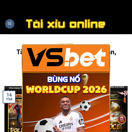
Bỏ
qua
nội
dung
TIN TỨC
Tài Xỉu Go88 – Cá Cược Hấp Dẫn,
×
Thưởng Ngay Hôm Nay
ĐĂNG VÀO
THÁNG 4 14, 2025
BỞI
SEO
14
Th4