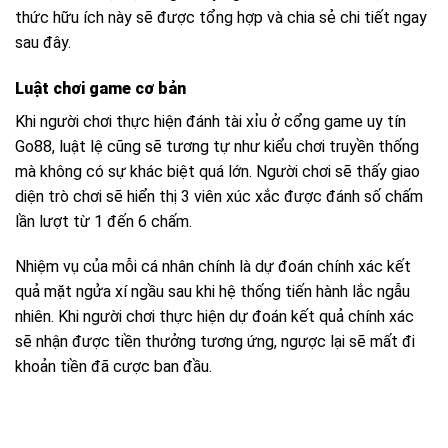
thức hữu ích này sẽ được tổng hợp và chia sẻ chi tiết ngay
sau đây.
Luật chơi game cơ bản
Khi người chơi thực hiện đánh tài xỉu ở cổng game uy tín
Go88, luật lệ cũng sẽ tương tự như kiểu chơi truyền thống
mà không có sự khác biệt quá lớn. Người chơi sẽ thấy giao
diện trò chơi sẽ hiển thị 3 viên xúc xắc được đánh số chấm
lần lượt từ 1 đến 6 chấm.
Nhiệm vụ của mỗi cá nhân chính là dự đoán chính xác kết
quả mặt ngửa xí ngầu sau khi hệ thống tiến hành lắc ngẫu
nhiên. Khi người chơi thực hiện dự đoán kết quả chính xác
sẽ nhận được tiền thưởng tương ứng, ngược lại sẽ mất đi
khoản tiền đã cược ban đầu.