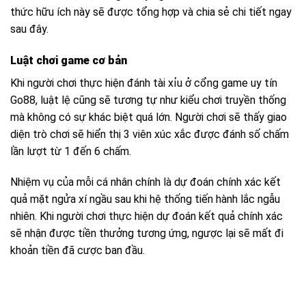
thức hữu ích này sẽ được tổng hợp và chia sẻ chi tiết ngay
sau đây.
Luật chơi game cơ bản
Khi người chơi thực hiện đánh tài xỉu ở cổng game uy tín
Go88, luật lệ cũng sẽ tương tự như kiểu chơi truyền thống
mà không có sự khác biệt quá lớn. Người chơi sẽ thấy giao
diện trò chơi sẽ hiển thị 3 viên xúc xắc được đánh số chấm
lần lượt từ 1 đến 6 chấm.
Nhiệm vụ của mỗi cá nhân chính là dự đoán chính xác kết
quả mặt ngửa xí ngầu sau khi hệ thống tiến hành lắc ngẫu
nhiên. Khi người chơi thực hiện dự đoán kết quả chính xác
sẽ nhận được tiền thưởng tương ứng, ngược lại sẽ mất đi
khoản tiền đã cược ban đầu.