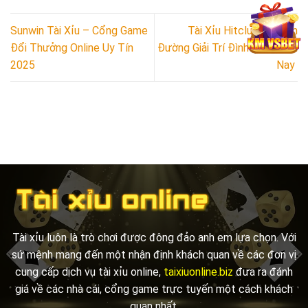
Sunwin Tài Xỉu – Cổng Game
Tài Xỉu Hitclub – Thiên
Đổi Thưởng Online Uy Tín
Đường Giải Trí Đình Đám Hiện
2025
Nay
Tài xỉu luôn là trò chơi được đông đảo anh em lựa chọn. Với
sứ mệnh mang đến một nhận định khách quan về các đơn vị
cung cấp dịch vụ tài xỉu online,
taixiuonline.biz
đưa ra đánh
giá về các nhà cái, cổng game trực tuyến một cách khách
quan nhất.