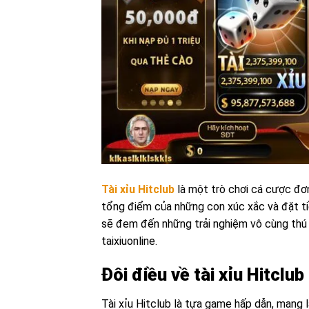
Tài xỉu Hitclub
là một trò chơi cá cược đơn
tổng điểm của những con xúc xắc và đặt tiền
sẽ đem đến những trải nghiệm vô cùng thú v
taixiuonline.
Đôi điều về tài xỉu Hitclub
Tài xỉu Hitclub là tựa game hấp dẫn, mang l