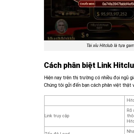
Tài xỉu Hitclub là tựa ga
Cách phân biệt Link Hitclu
Hiện nay trên thị trường có nhiều đọi ngũ 
Chúng tôi gửi đến bạn cách phân việt thật v
Hit
Rõ 
Link truy cập
thô
Hit
Nha