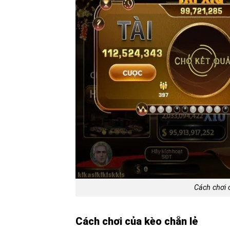
Cách chơi 
Cách chơi của kèo chẵn lẻ