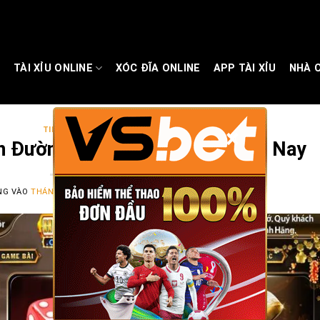
TÀI XỈU ONLINE
XÓC ĐĨA ONLINE
APP TÀI XỈU
NHÀ C
×
TIN TỨC
ên Đường Giải Trí Đình Đám Hiện Nay
NG VÀO
THÁNG 4 14, 2025
BỞI
SEO