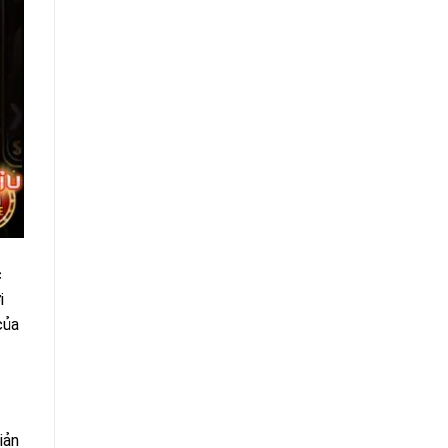
c
i
của
iản