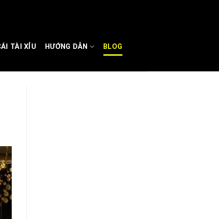
ÁI TÀI XỈU
HƯỚNG DẪN
BLOG