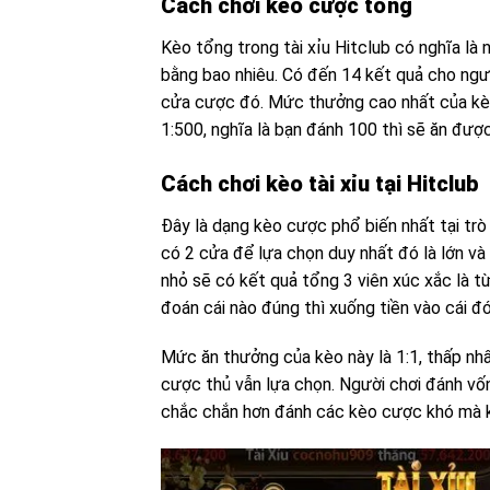
Cách chơi kèo cược tổng
Kèo tổng trong tài xỉu Hitclub có nghĩa là
bằng bao nhiêu. Có đến 14 kết quả cho ngư
cửa cược đó. Mức thưởng cao nhất của kèo 
1:500, nghĩa là bạn đánh 100 thì sẽ ăn đượ
Cách chơi kèo tài xỉu tại Hitclub
Đây là dạng kèo cược phổ biến nhất tại trò 
có 2 cửa để lựa chọn duy nhất đó là lớn và 
nhỏ sẽ có kết quả tổng 3 viên xúc xắc là từ
đoán cái nào đúng thì xuống tiền vào cái đó
Mức ăn thưởng của kèo này là 1:1, thấp nhấ
cược thủ vẫn lựa chọn. Người chơi đánh vố
chắc chắn hơn đánh các kèo cược khó mà 