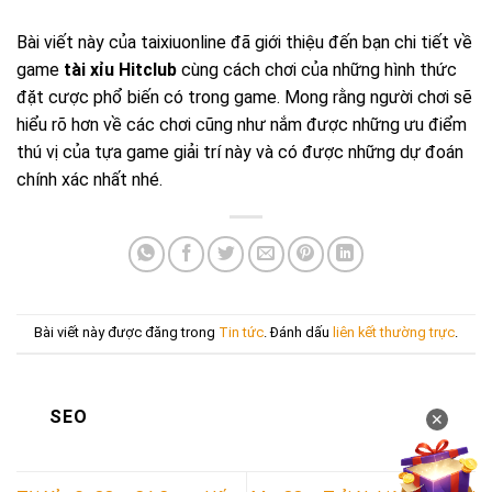
Bài viết này của taixiuonline đã giới thiệu đến bạn chi tiết về
game
tài xỉu Hitclub
cùng cách chơi của những hình thức
đặt cược phổ biến có trong game. Mong rằng người chơi sẽ
hiểu rõ hơn về các chơi cũng như nắm được những ưu điểm
thú vị của tựa game giải trí này và có được những dự đoán
chính xác nhất nhé.
Bài viết này được đăng trong
Tin tức
. Đánh dấu
liên kết thường trực
.
SEO
✕