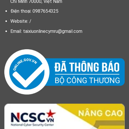
Chí Minh 70000, Việt Nam
Điện thoại: 0987654325
Website: /
Email:
taixiuonlinecymru@gmail.com