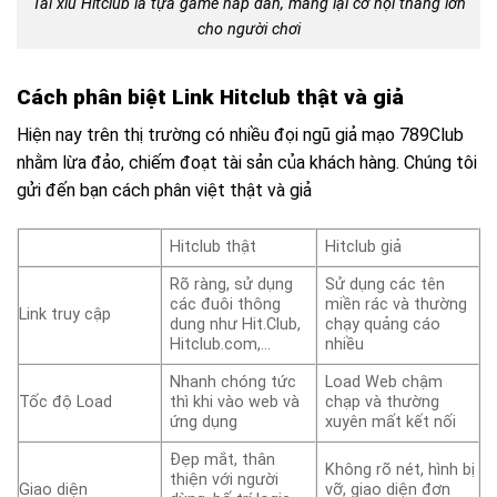
Tài xỉu Hitclub là tựa game hấp dẫn, mang lại cơ hội thắng lớn
cho người chơi
Cách phân biệt Link Hitclub thật và giả
Hiện nay trên thị trường có nhiều đọi ngũ giả mạo 789Club
nhằm lừa đảo, chiếm đoạt tài sản của khách hàng. Chúng tôi
gửi đến bạn cách phân việt thật và giả
Hitclub thật
Hitclub giả
Rõ ràng, sử dụng
Sử dụng các tên
các đuôi thông
miền rác và thường
Link truy cập
dung như Hit.Club,
chạy quảng cáo
Hitclub.com,…
nhiều
Nhanh chóng tức
Load Web chậm
Tốc độ Load
thì khi vào web và
chạp và thường
ứng dụng
xuyên mất kết nối
Đẹp mắt, thân
Không rõ nét, hình bị
thiện với người
Giao diện
vỡ, giao diện đơn