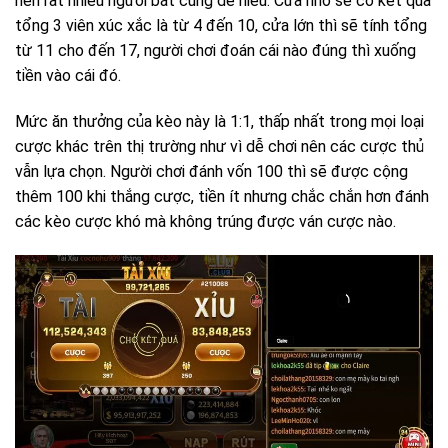
nên rất nhiều người bắt cũng dễ hiểu. Cửa nhỏ sẽ có kết quả
tổng 3 viên xúc xắc là từ 4 đến 10, cửa lớn thì sẽ tính tổng
từ 11 cho đến 17, người chơi đoán cái nào đúng thì xuống
tiền vào cái đó.
Mức ăn thưởng của kèo này là 1:1, thấp nhất trong mọi loại
cược khác trên thị trường như vì dễ chơi nên các cược thủ
vẫn lựa chọn. Người chơi đánh vốn 100 thì sẽ được cộng
thêm 100 khi thắng cược, tiền ít nhưng chắc chắn hơn đánh
các kèo cược khó mà không trúng được ván cược nào.