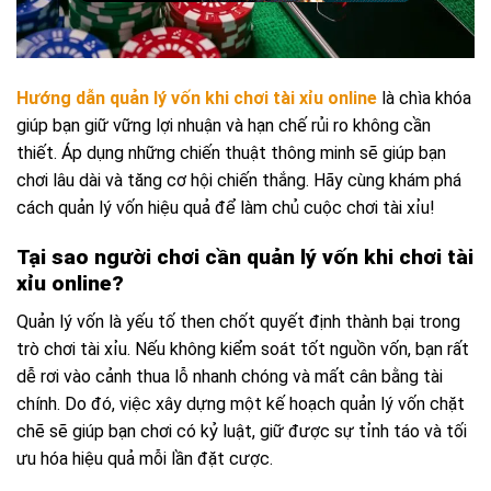
Hướng dẫn quản lý vốn khi chơi tài xỉu online
là chìa khóa
giúp bạn giữ vững lợi nhuận và hạn chế rủi ro không cần
thiết. Áp dụng những chiến thuật thông minh sẽ giúp bạn
chơi lâu dài và tăng cơ hội chiến thắng. Hãy cùng khám phá
cách quản lý vốn hiệu quả để làm chủ cuộc chơi tài xỉu!
Tại sao người chơi cần quản lý vốn khi chơi tài
xỉu online?
Quản lý vốn là yếu tố then chốt quyết định thành bại trong
trò chơi tài xỉu. Nếu không kiểm soát tốt nguồn vốn, bạn rất
dễ rơi vào cảnh thua lỗ nhanh chóng và mất cân bằng tài
chính. Do đó, việc xây dựng một kế hoạch quản lý vốn chặt
chẽ sẽ giúp bạn chơi có kỷ luật, giữ được sự tỉnh táo và tối
ưu hóa hiệu quả mỗi lần đặt cược.