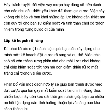
Hãy tránh tuyệt đối việc vay mượn hay dùng số tiền dành
cho các nhu cầu thiết yếu khác để tham gia cược. Việc này
không chỉ bảo vệ bạn khỏi những áp lực không cần thiết mà
còn duy trì cho bạn sự kiểm soát và tinh thần chơi có trách
nhiệm trong từng bước đi của mình.
Lập kế hoạch rõ ràng
Để chơi tài xỉu một cách hiệu quả, bạn cần xây dựng cho
mình một kế hoạch đặt cược rõ ràng và cụ thể. Việc chia
nhỏ số vốn thành từng phần nhỏ cho mỗi lượt chơi không
chỉ giúp kiểm soát tốt hơn mà còn giảm thiểu rủi ro mất
trắng chỉ trong vài lần cược.
Phân bổ vốn một cách hợp lý sẽ giúp bạn tránh được việc
đặt cược quá lớn gây mất kiểm soát tài chính. Đồng thời,
chiến lược này còn kéo dài thời gian chơi, giúp bạn có nhiều
cơ hội tận dụng các tình huống thuận lợi và nâng cao khả
năng thắng lợi.