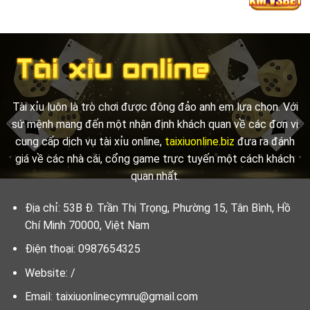
Tài xỉu luôn là trò chơi được đông đảo anh em lựa chọn. Với
sứ mệnh mang đến một nhận định khách quan về các đơn vị
cung cấp dịch vụ tài xỉu online,
taixiuonline.biz
đưa ra đánh
giá về các nhà cái, cổng game trực tuyến một cách khách
quan nhất.
Địa chỉ: 53B Đ. Trần Thị Trọng, Phường 15, Tân Bình, Hồ
Chí Minh 70000, Việt Nam
Điện thoại: 0987654325
Website: /
Email:
taixiuonlinecymru@gmail.com