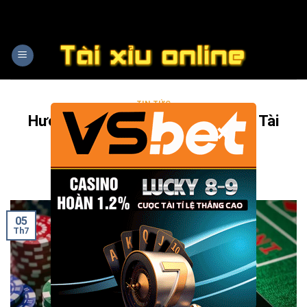
Bỏ
qua
nội
dung
TIN TỨC
Hướng Dẫn Quản Lý Vốn Khi Chơi Tài
×
Xỉu Online – Mẹo Thắng Lớn
ĐĂNG VÀO
THÁNG 7 5, 2025
BỞI
SEO
05
Th7