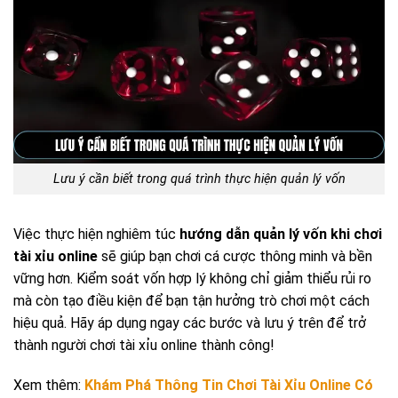
Lưu ý cần biết trong quá trình thực hiện quản lý vốn
Việc thực hiện nghiêm túc
hướng dẫn quản lý vốn khi chơi
tài xỉu online
sẽ giúp bạn chơi cá cược thông minh và bền
vững hơn. Kiểm soát vốn hợp lý không chỉ giảm thiểu rủi ro
mà còn tạo điều kiện để bạn tận hưởng trò chơi một cách
hiệu quả. Hãy áp dụng ngay các bước và lưu ý trên để trở
thành người chơi tài xỉu online thành công!
Xem thêm:
Khám Phá Thông Tin Chơi Tài Xỉu Online Có