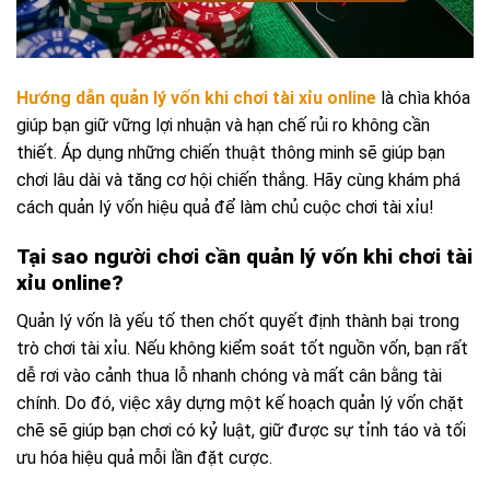
Hướng dẫn quản lý vốn khi chơi tài xỉu online
là chìa khóa
giúp bạn giữ vững lợi nhuận và hạn chế rủi ro không cần
thiết. Áp dụng những chiến thuật thông minh sẽ giúp bạn
chơi lâu dài và tăng cơ hội chiến thắng. Hãy cùng khám phá
cách quản lý vốn hiệu quả để làm chủ cuộc chơi tài xỉu!
Tại sao người chơi cần quản lý vốn khi chơi tài
xỉu online?
Quản lý vốn là yếu tố then chốt quyết định thành bại trong
trò chơi tài xỉu. Nếu không kiểm soát tốt nguồn vốn, bạn rất
dễ rơi vào cảnh thua lỗ nhanh chóng và mất cân bằng tài
chính. Do đó, việc xây dựng một kế hoạch quản lý vốn chặt
chẽ sẽ giúp bạn chơi có kỷ luật, giữ được sự tỉnh táo và tối
ưu hóa hiệu quả mỗi lần đặt cược.