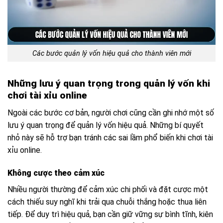
Các bước quản lý vốn hiệu quả cho thành viên mới
Những lưu ý quan trọng trong quản lý vốn khi
chơi tài xỉu online
Ngoài các bước cơ bản, người chơi cũng cần ghi nhớ một số
lưu ý quan trọng để quản lý vốn hiệu quả. Những bí quyết
nhỏ này sẽ hỗ trợ bạn tránh các sai lầm phổ biến khi chơi tài
xỉu online.
Không cược theo cảm xúc
Nhiều người thường để cảm xúc chi phối và đặt cược một
cách thiếu suy nghĩ khi trải qua chuỗi thắng hoặc thua liên
tiếp. Để duy trì hiệu quả, bạn cần giữ vững sự bình tĩnh, kiên