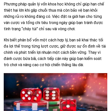
Phương pháp quản lý vốn khoa học không chỉ giúp hạn chế
thiệt hại lớn khi gặp chuỗi thua mà còn bảo vệ bạn khỏi
những rủi ro không đáng có. Việc đặt ra giới hạn cho từng
ván cược và tổng chi tiêu trong ngày giúp bạn tránh được
tình trạng “cháy túi” chỉ sau vài vòng chơi.
Khi biết phân bổ vốn một cách hợp lý, bạn sẽ khai thác tối
đa lợi thế trong từng lượt cược, giữ được sự ổn định về tài
chính và phát triển lợi nhuận một cách bền vững. Thay vì
đánh cược bừa bãi, cách tiếp cận này giúp bạn kiểm soát
trò chơi và nâng cao cơ hội chiến thắng lâu dài.