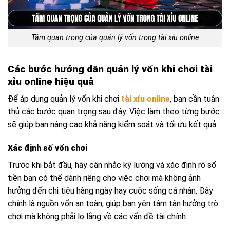
Tầm quan trọng của quản lý vốn trong tài xỉu online
Các bước hướng dẫn quản lý vốn khi chơi tài
xỉu online hiệu quả
Để áp dụng quản lý vốn khi chơi
tài xỉu online
, bạn cần tuân
thủ các bước quan trọng sau đây. Việc làm theo từng bước
sẽ giúp bạn nâng cao khả năng kiểm soát và tối ưu kết quả.
Xác định số vốn chơi
Trước khi bắt đầu, hãy cân nhắc kỹ lưỡng và xác định rõ số
tiền bạn có thể dành riêng cho việc chơi mà không ảnh
hưởng đến chi tiêu hàng ngày hay cuộc sống cá nhân. Đây
chính là nguồn vốn an toàn, giúp bạn yên tâm tận hưởng trò
chơi mà không phải lo lắng về các vấn đề tài chính.