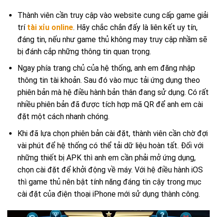
Thành viên cần truy cập vào website cung cấp game giải
trí
tài xỉu online
. Hãy chắc chắn đấy là liên kết uy tín,
đáng tin, nếu như game thủ không may truy cập nhầm sẽ
bị đánh cắp những thông tin quan trọng.
Ngay phía trang chủ của hệ thống, anh em đăng nhập
thông tin tài khoản. Sau đó vào mục tải ứng dụng theo
phiên bản mà hệ điều hành bản thân đang sử dụng. Có rất
nhiều phiên bản đã được tích hợp mã QR để anh em cài
đặt một cách nhanh chóng.
Khi đã lựa chọn phiên bản cài đặt, thành viên cần chờ đợi
vài phút để hệ thống có thể tải dữ liệu hoàn tất. Đối với
những thiết bị APK thì anh em cần phải mở ứng dụng,
chọn cài đặt để khởi động về máy. Với hệ điều hành iOS
thì game thủ nên bật tính năng đáng tin cậy trong mục
cài đặt của điện thoại iPhone mới sử dụng thành công.