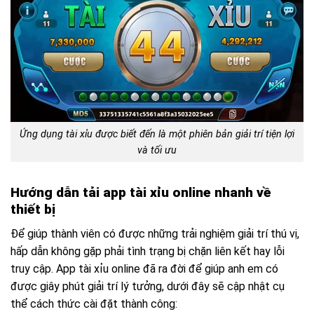
Ứng dụng tài xỉu được biết đến là một phiên bản giải trí tiện lợi
và tối ưu
Hướng dẫn tải app tài xỉu online nhanh về
thiết bị
Để giúp thành viên có được những trải nghiệm giải trí thú vị,
hấp dẫn không gặp phải tình trạng bị chặn liên kết hay lỗi
truy cập. App tài xỉu online đã ra đời để giúp anh em có
được giây phút giải trí lý tưởng, dưới đây sẽ cập nhật cụ
thể cách thức cài đặt thành công: