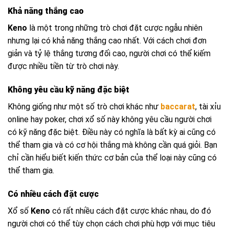
Khả năng thắng cao
Keno
là một trong những trò chơi đặt cược ngẫu nhiên
nhưng lại có khả năng thắng cao nhất. Với cách chơi đơn
giản và tỷ lệ thắng tương đối cao, người chơi có thể kiếm
được nhiều tiền từ trò chơi này.
Không yêu cầu kỹ năng đặc biệt
Không giống như một số trò chơi khác như
baccarat
, tài xỉu
online
hay poker, chơi xổ số này không yêu cầu người chơi
có kỹ năng đặc biệt. Điều này có nghĩa là bất kỳ ai cũng có
thể tham gia và có cơ hội thắng mà không cần quá giỏi. Bạn
chỉ cần hiểu biết kiến thức cơ bản của thể loại này cũng có
thể tham gia.
Có nhiều cách đặt cược
Xổ số
Keno
có rất nhiều cách đặt cược khác nhau, do đó
người chơi có thể tùy chọn cách chơi phù hợp với mục tiêu