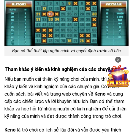
Bạn có thể thiết lập ngân sách và quyết định trước số tiền
✕
Tham khảo ý kiến và kinh nghiệm của các chuyên gia
Nếu bạn muốn cải thiện kỹ năng chơi của mình, thì nên tham
khảo ý kiến và kinh nghiệm của các chuyên gia. Có nhiều
cuốn sách, bài viết và trang web chuyên về
Keno
và cung
cấp các chiến lược và lời khuyên hữu ích. Bạn có thể tham
khảo và học hỏi từ những người có kinh nghiệm để cải thiện
kỹ năng của mình và đạt được thành công trong trò chơi.
Keno
là trò chơi có lịch sử lâu đời và vẫn được yêu thích