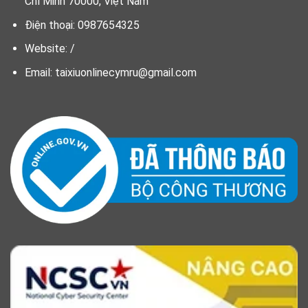
Chí Minh 70000, Việt Nam
Điện thoại: 0987654325
Website: /
Email:
taixiuonlinecymru@gmail.com