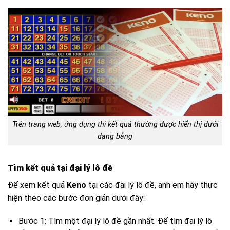
Trên trang web, ứng dụng thì kết quả thường được hiển thị dưới
dạng bảng
Tìm kết quả tại đại lý lô đề
Để xem kết quả
Keno
tại các đại lý lô đề, anh em hãy thực
hiện theo các bước đơn giản dưới đây:
Bước 1: Tìm một đại lý lô đề gần nhất. Để tìm đại lý lô