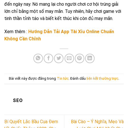
đến ngày nay. Nó mang lại cho người chơi cơ hội trúng giải
lớn chỉ bằng một số may mắn. Tuy nhiên, hãy chơi game với
tinh thần tỉnh táo và biết kết thúc khi còn đủ may mắn.
Xem thêm :
Hướng Dẫn Tải App Tài Xỉu Online Chuẩn
Không Cần Chỉnh
Bài viết này được đăng trong
Tin tức
. Đánh dấu
liên kết thường trực
.
SEO
Bí Quyết Lắc Bầu Cua Đem
Bài Cào – Ý Nghĩa, Mẹo Và