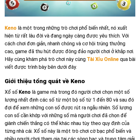
Keno
là một trong những trò chơi phổ biến nhất, nó xuất
hiện từ rất lâu đời và đang ngày càng được yêu thích. Với
cách chơi đơn giản, nhanh chóng và cơ hội trúng thưởng
cao, game đã thu hút được đông đảo người chơi ở khắp nơi.
Hãy cùng khám phá trò chơi này cùng
Tài Xỉu Online
qua bài
viết được trình bày bên dưới đây.
Giới thiệu tổng quát về Keno
Xổ số
Keno
là game mà trong đó người chơi chọn một số
lượng nhất định các số từ một bộ số từ 1 đến 80 và sau đó
đợi để xem những con số được rút ra ngẫu nhiên. Số lượng
con số cần khớp với những số mà người chơi đã chọn để
giành chiến thắng có thể khác nhau tùy theo quy định của
từng nhà cái. Xổ số này là một trò chơi cờ bạc phổ biến và
nhiều người chơi tham gia tại các sòng bạc và trung tâm giải