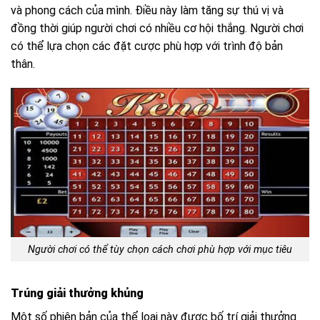
và phong cách của mình. Điều này làm tăng sự thú vị và
đồng thời giúp người chơi có nhiều cơ hội thắng. Người chơi
có thể lựa chọn các đặt cược phù hợp với trình độ bản
thân.
Người chơi có thể tùy chọn cách chơi phù hợp với mục tiêu
Trúng giải thưởng khủng
Một số phiên bản của thể loại này được bố trí giải thưởng