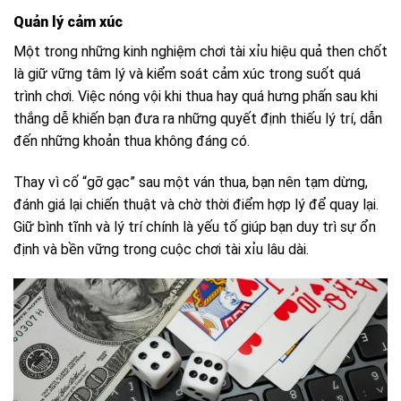
Quản lý cảm xúc
Một trong những kinh nghiệm chơi tài xỉu hiệu quả then chốt
là giữ vững tâm lý và kiểm soát cảm xúc trong suốt quá
trình chơi. Việc nóng vội khi thua hay quá hưng phấn sau khi
thắng dễ khiến bạn đưa ra những quyết định thiếu lý trí, dẫn
đến những khoản thua không đáng có.
Thay vì cố “gỡ gạc” sau một ván thua, bạn nên tạm dừng,
đánh giá lại chiến thuật và chờ thời điểm hợp lý để quay lại.
Giữ bình tĩnh và lý trí chính là yếu tố giúp bạn duy trì sự ổn
định và bền vững trong cuộc chơi tài xỉu lâu dài.