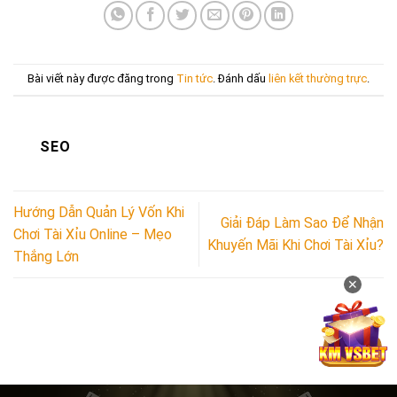
Bài viết này được đăng trong
Tin tức
. Đánh dấu
liên kết thường trực
.
SEO
Hướng Dẫn Quản Lý Vốn Khi
Giải Đáp Làm Sao Để Nhận
Chơi Tài Xỉu Online – Mẹo
Khuyến Mãi Khi Chơi Tài Xỉu?
Thắng Lớn
✕