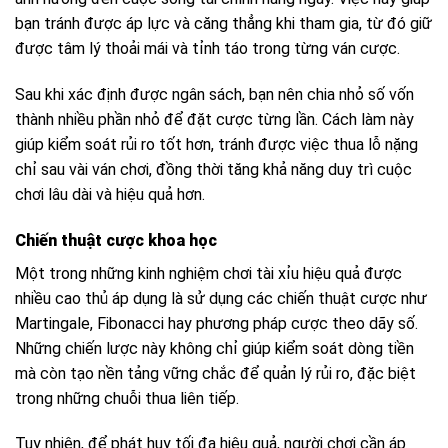
bạn tránh được áp lực và căng thẳng khi tham gia, từ đó giữ
được tâm lý thoải mái và tỉnh táo trong từng ván cược.
Sau khi xác định được ngân sách, bạn nên chia nhỏ số vốn
thành nhiều phần nhỏ để đặt cược từng lần. Cách làm này
giúp kiểm soát rủi ro tốt hơn, tránh được việc thua lỗ nặng
chỉ sau vài ván chơi, đồng thời tăng khả năng duy trì cuộc
chơi lâu dài và hiệu quả hơn.
Chiến thuật cược khoa học
Một trong những kinh nghiệm chơi tài xỉu hiệu quả được
nhiều cao thủ áp dụng là sử dụng các chiến thuật cược như
Martingale, Fibonacci hay phương pháp cược theo dãy số.
Những chiến lược này không chỉ giúp kiểm soát dòng tiền
mà còn tạo nền tảng vững chắc để quản lý rủi ro, đặc biệt
trong những chuỗi thua liên tiếp.
Tuy nhiên, để phát huy tối đa hiệu quả, người chơi cần áp