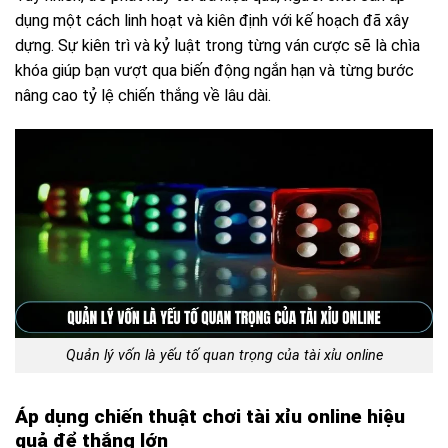
dụng một cách linh hoạt và kiên định với kế hoạch đã xây
dựng. Sự kiên trì và kỷ luật trong từng ván cược sẽ là chìa
khóa giúp bạn vượt qua biến động ngắn hạn và từng bước
nâng cao tỷ lệ chiến thắng về lâu dài.
Quản lý vốn là yếu tố quan trọng của tài xỉu online
Áp dụng chiến thuật chơi tài xỉu online hiệu
quả để thắng lớn