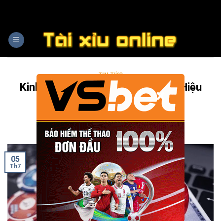
Bỏ
qua
nội
dung
TIN TỨC
Kinh Nghiệm Chơi Tài Xỉu Online Hiệu
×
Quả Giúp Bạn Chiến Thắng
ĐĂNG VÀO
THÁNG 7 5, 2025
BỞI
SEO
05
Th7