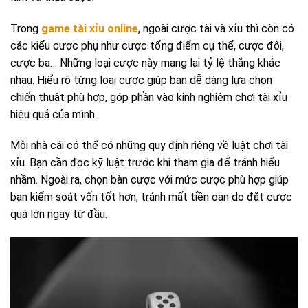
Trong
game tài xỉu online
, ngoài cược tài và xỉu thì còn có
các kiểu cược phụ như cược tổng điểm cụ thể, cược đôi,
cược ba… Những loại cược này mang lại tỷ lệ thắng khác
nhau. Hiểu rõ từng loại cược giúp bạn dễ dàng lựa chọn
chiến thuật phù hợp, góp phần vào kinh nghiệm chơi tài xỉu
hiệu quả của mình.
Mỗi nhà cái có thể có những quy định riêng về luật chơi tài
xỉu. Bạn cần đọc kỹ luật trước khi tham gia để tránh hiểu
nhầm. Ngoài ra, chọn bàn cược với mức cược phù hợp giúp
bạn kiểm soát vốn tốt hơn, tránh mất tiền oan do đặt cược
quá lớn ngay từ đầu.