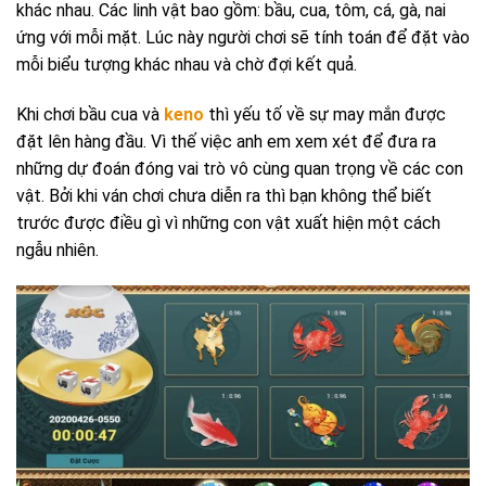
khác nhau. Các linh vật bao gồm: bầu, cua, tôm, cá, gà, nai
ứng với mỗi mặt. Lúc này người chơi sẽ tính toán để đặt vào
mỗi biểu tượng khác nhau và chờ đợi kết quả.
Khi chơi
bầu cua
và
keno
thì yếu tố về sự may mắn được
đặt lên hàng đầu. Vì thế việc anh em xem xét để đưa ra
những dự đoán đóng vai trò vô cùng quan trọng về các con
vật. Bởi khi ván chơi chưa diễn ra thì bạn không thể biết
trước được điều gì vì những con vật xuất hiện một cách
ngẫu nhiên.