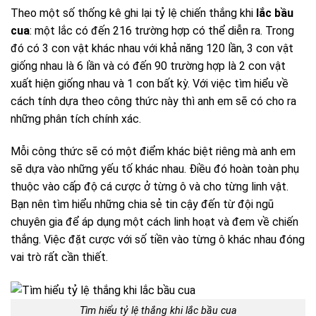
Theo một số thống kê ghi lại tỷ lệ chiến thắng khi
lắc bầu
cua
: một lắc có đến 216 trường hợp có thể diễn ra. Trong
đó có 3 con vật khác nhau với khả năng 120 lần, 3 con vật
giống nhau là 6 lần và có đến 90 trường hợp là 2 con vật
xuất hiện giống nhau và 1 con bất kỳ. Với việc tìm hiểu về
cách tính dựa theo công thức này thì anh em sẽ có cho ra
những phân tích chính xác.
Mỗi công thức sẽ có một điểm khác biệt riêng mà anh em
sẽ dựa vào những yếu tố khác nhau. Điều đó hoàn toàn phụ
thuộc vào cấp độ cá cược ở từng ô và cho từng linh vật.
Bạn nên tìm hiểu những chia sẻ tin cậy đến từ đội ngũ
chuyên gia để áp dụng một cách linh hoạt và đem về chiến
thắng. Việc đặt cược với số tiền vào từng ô khác nhau đóng
vai trò rất cần thiết.
Tìm hiểu tỷ lệ thắng khi lắc bầu cua