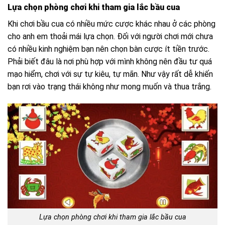
Lựa chọn phòng chơi khi tham gia lắc bầu cua
Khi chơi bầu cua có nhiều mức cược khác nhau ở các phòng
cho anh em thoải mái lựa chọn. Đối với người chơi mới chưa
có nhiều kinh nghiệm bạn nên chọn bàn cược ít tiền trước.
Phải biết đâu là nơi phù hợp với mình không nên đầu tư quá
mạo hiểm, chơi với sự tự kiêu, tự mãn. Như vậy rất dễ khiến
bạn rơi vào trạng thái không như mong muốn và thua trắng.
Lựa chọn phòng chơi khi tham gia lắc bầu cua