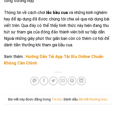
từng trường hợp.
Thông tin về cách chơi
lắc bầu cua
và những kinh nghiệm
hay để áp dụng đã được chúng tôi chia sẻ qua nội dung bài
viết trên. Qua đây có thể thấy hình thức này hiện đang thu
hút sự tham gia của đông đảo thành viên bởi sự hấp dẫn.
Ngoài những giây phút thư giãn bạn còn có thêm cơ hội để
dành tiền thưởng khi tham gia bầu cua.
Xem thêm :
Hướng Dẫn Tải App Tài Xỉu Online Chuẩn
Không Cần Chỉnh
Bài viết này được đăng trong
Tin tức
. Đánh dấu
liên kết thường trực
.