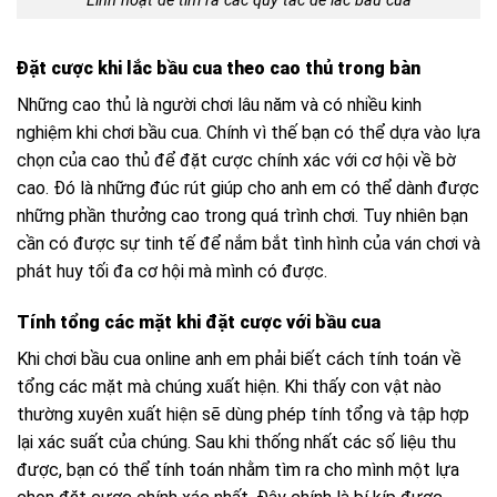
Linh hoạt để tìm ra các quу tắc để lắc bầu cua
Đặt cược khi lắc bầu cua theo cao thủ trong bàn
Những cao thủ là người chơi lâu năm và có nhiều kinh
nghiệm khi chơi bầu cua. Chính vì thế bạn có thể dựa vào lựa
chọn của cao thủ để đặt cược chính xác với cơ hội về bờ
cao. Đó là những đúc rút giúp cho anh em có thể dành được
những phần thưởng cao trong quá trình chơi. Tuy nhiên bạn
cần có được sự tinh tế để nắm bắt tình hình của ván chơi và
phát huy tối đa cơ hội mà mình có được.
Tính tổng các mặt khi đặt cược với bầu cua
Khi chơi bầu cua online anh em phải biết cách tính toán về
tổng các mặt mà chúng xuất hiện. Khi thấy con vật nào
thường xuyên xuất hiện sẽ dùng phép tính tổng và tập hợp
lại xác suất của chúng. Sau khi thống nhất các số liệu thu
được, bạn có thể tính toán nhằm tìm ra cho mình một lựa