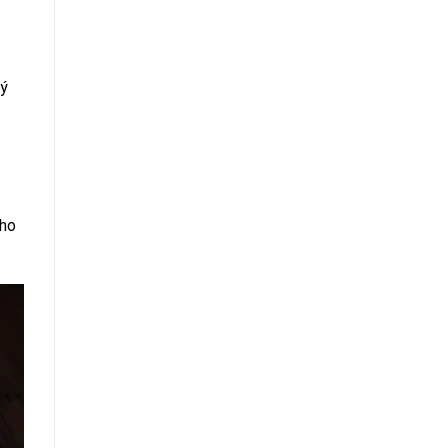
ký
cho