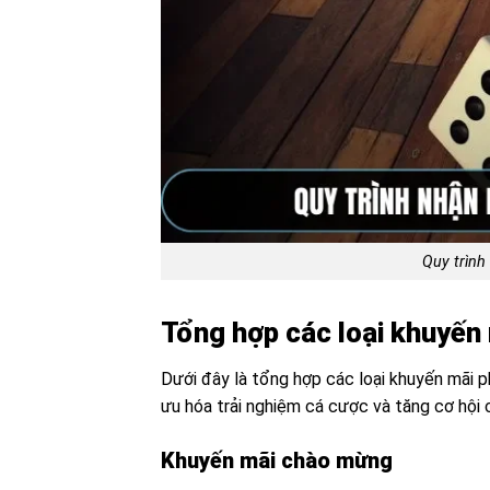
Quy trình
Tổng hợp các loại khuyến 
Dưới đây là tổng hợp các loại khuyến mãi p
ưu hóa trải nghiệm cá cược và tăng cơ hội 
Khuyến mãi chào mừng