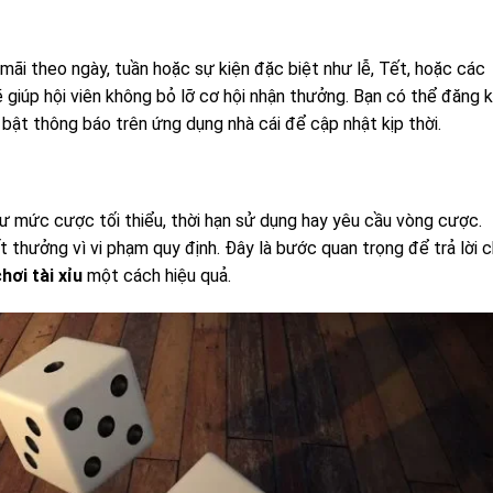
ãi theo ngày, tuần hoặc sự kiện đặc biệt như lễ, Tết, hoặc các
ẽ giúp hội viên không bỏ lỡ cơ hội nhận thưởng. Bạn có thể đăng 
ật thông báo trên ứng dụng nhà cái để cập nhật kịp thời.
hư mức cược tối thiểu, thời hạn sử dụng hay yêu cầu vòng cược.
t thưởng vì vi phạm quy định. Đây là bước quan trọng để trả lời 
ơi tài xỉu
một cách hiệu quả.