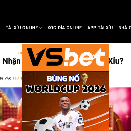
TÀI XỈU ONLINE
XÓC ĐĨA ONLINE
APP TÀI XỈU
NHÀ C
×
TIN TỨC
 Nhận Khuyến Mãi Khi Chơi Tài Xỉu?
NG VÀO
THÁNG 7 19, 2025
BỞI
SEO