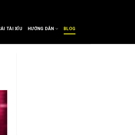
ÁI TÀI XỈU
HƯỚNG DẪN
BLOG