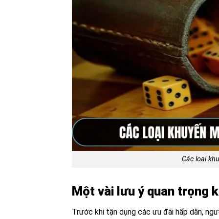
Các loại kh
Một vài lưu ý quan trọng k
Trước khi tận dụng các ưu đãi hấp dẫn, ngườ