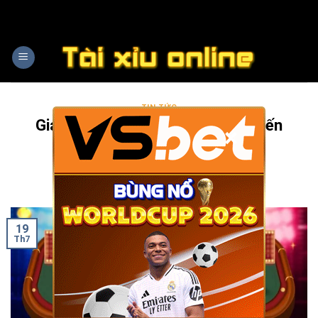
Bỏ
qua
nội
dung
TIN TỨC
Giải Đáp Làm Sao Để Nhận Khuyến
×
Mãi Khi Chơi Tài Xỉu?
ĐĂNG VÀO
THÁNG 7 19, 2025
BỞI
SEO
19
Th7