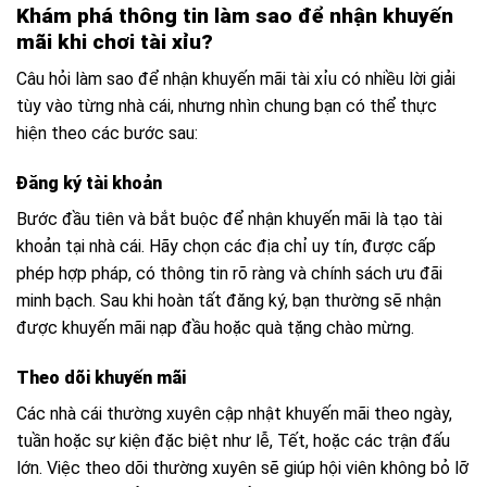
Khám phá thông tin làm sao để nhận khuyến
mãi khi chơi tài xỉu?
Câu hỏi làm sao để nhận khuyến mãi tài xỉu có nhiều lời giải
tùy vào từng nhà cái, nhưng nhìn chung bạn có thể thực
hiện theo các bước sau:
Đăng ký tài khoản
Bước đầu tiên và bắt buộc để nhận khuyến mãi là tạo tài
khoản tại nhà cái. Hãy chọn các địa chỉ uy tín, được cấp
phép hợp pháp, có thông tin rõ ràng và chính sách ưu đãi
minh bạch. Sau khi hoàn tất đăng ký, bạn thường sẽ nhận
được khuyến mãi nạp đầu hoặc quà tặng chào mừng.
Theo dõi khuyến mãi
Các nhà cái thường xuyên cập nhật khuyến mãi theo ngày,
tuần hoặc sự kiện đặc biệt như lễ, Tết, hoặc các trận đấu
lớn. Việc theo dõi thường xuyên sẽ giúp hội viên không bỏ lỡ