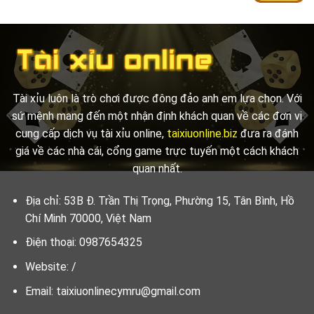
Tài xỉu luôn là trò chơi được đông đảo anh em lựa chọn. Với
sứ mệnh mang đến một nhận định khách quan về các đơn vị
cung cấp dịch vụ tài xỉu online,
taixiuonline.biz
đưa ra đánh
giá về các nhà cái, cổng game trực tuyến một cách khách
quan nhất.
Địa chỉ: 53B Đ. Trần Thị Trọng, Phường 15, Tân Bình, Hồ
Chí Minh 70000, Việt Nam
Điện thoại: 0987654325
Website: /
Email:
taixiuonlinecymru@gmail.com