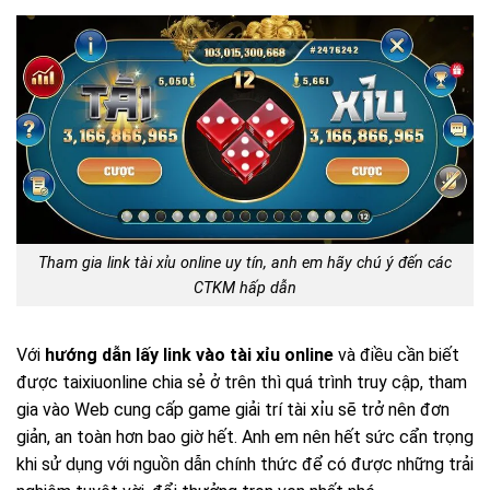
Tham gia link tài xỉu online uy tín, anh em hãy chú ý đến các
CTKM hấp dẫn
Với
hướng dẫn lấy link vào tài xỉu online
và điều cần biết
được taixiuonline chia sẻ ở trên thì quá trình truy cập, tham
gia vào Web cung cấp game giải trí tài xỉu sẽ trở nên đơn
giản, an toàn hơn bao giờ hết. Anh em nên hết sức cẩn trọng
khi sử dụng với nguồn dẫn chính thức để có được những trải