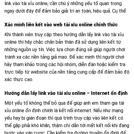
link vào tài xỉu online, cần chú ý những yếu tố quan trọng
ngay dưới đây để đảm bảo giải trí an toàn, hiệu quả. Cụ thể:
Xác minh liên kết vào web tài xỉu online chính thức
Khi thành viên truy cập theo hướng dẫn lấy link vào tài xỉu
online thì hãy chắc chắn bản thân đã sử dụng liên kết từ
những nguồn uy tín. Việc lựa chọn đúng sẽ giúp người chơi
tránh xa các nền tảng giả mạo. Để xác minh thì người chơi
hãy tham khảo trong các hội nhóm, diễn đàn hoặc kiểm tra
trực tiếp từ website của nền tảng cung cấp để đảm bảo độ
xác thực cao.
Hướng dẫn lấy link vào tài xỉu online – Internet ổn định
Một yếu tố không thể bỏ qua để giúp anh em tham gia tài
xỉu online ổn định chính là kết nối internet. Nếu như mạng
yếu hay bị gián đoạn thì quá trình truy cập vào liên kết có
thể gặp phải khó khăn, thậm chí dẫn tới mất kết nối khi đang
bước vào ván cược. Cần kiểm tra đường truyền ổn định để