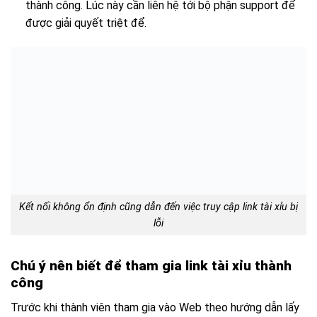
thành công. Lúc này cần liên hệ tới bộ phận support để
được giải quyết triệt để.
Kết nối không ổn định cũng dẫn đến việc truy cập link tài xỉu bị
lỗi
Chú ý nên biết để tham gia link tài xỉu thành
công
Trước khi thành viên tham gia vào Web theo hướng dẫn lấy