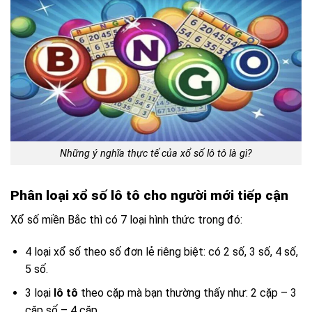
Những ý nghĩa thực tế của xổ số lô tô là gì?
Phân loại xổ số lô tô cho người mới tiếp cận
Xổ số miền Bắc thì có 7 loại hình thức trong đó:
4 loại xổ số theo số đơn lẻ riêng biệt: có 2 số, 3 số, 4 số,
5 số.
3 loại
lô tô
theo cặp mà bạn thường thấy như: 2 cặp – 3
cặp số – 4 cặp.