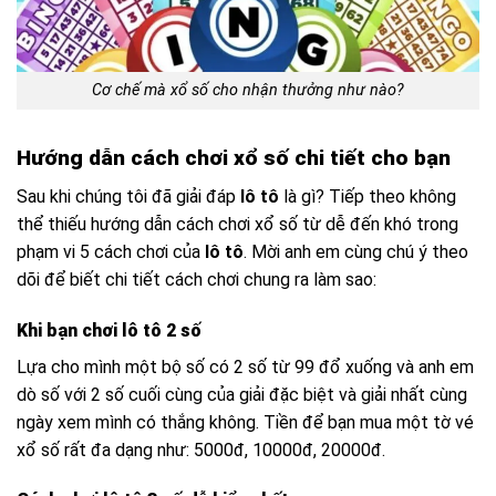
Cơ chế mà xổ số cho nhận thưởng như nào?
Hướng dẫn cách chơi xổ số chi tiết cho bạn
Sau khi chúng tôi đã giải đáp
lô tô
là gì? Tiếp theo không
thể thiếu hướng dẫn cách chơi xổ số từ dễ đến khó trong
phạm vi 5 cách chơi của
lô tô
. Mời anh em cùng chú ý theo
dõi để biết chi tiết cách chơi chung ra làm sao:
Khi bạn chơi lô tô 2 số
Lựa cho mình một bộ số có 2 số từ 99 đổ xuống và anh em
dò số với 2 số cuối cùng của giải đặc biệt và giải nhất cùng
ngày xem mình có thắng không. Tiền để bạn mua một tờ vé
xổ số rất đa dạng như: 5000đ, 10000đ, 20000đ.