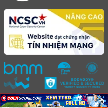
×
×
×