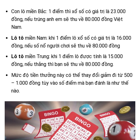
Con lô miền Bắc: 1 điểm thì xổ số có giá trị là 23.000
đồng, nếu trúng anh em sẽ thu về 80.000 đồng Việt
Nam.
Lô tô
miền Nam: khi 1 điểm lô xổ số có giá trị là 16.000
đồng, nếu số nổ người chơi sẽ thu về 80.000 đồng
Lô tô
miền Trung: khi 1 điểm lô được tính là 15.000
đồng, nếu thắng thì bạn sẽ thu về 80.000 đồng.
Mức độ tiền thưởng này có thể thay đổi giảm đi từ 500
– 1.000 đồng tùy vào số điểm mà bạn đánh là như thế
nào.