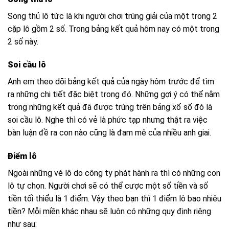
Song thủ lô tức là khi người chơi trúng giải của một trong 2
cặp lô gồm 2 số. Trong bảng kết quả hôm nay có một trong
2 số này.
Soi cầu lô
Anh em theo dõi bảng kết quả của ngày hôm trước để tìm
ra những chi tiết đặc biệt trong đó. Những gợi ý có thể nằm
trong những kết quả đã được trúng trên bảng xổ số đó là
soi cầu lô. Nghe thì có vẻ là phức tạp nhưng thật ra việc
bàn luận đề ra con nào cũng là đam mê của nhiều anh giai.
Điểm lô
Ngoài những vé lô do công ty phát hành ra thì có những con
lô tự chọn. Người chơi sẽ có thể cược một số tiền và số
tiền tối thiểu là 1 điểm. Vậy theo bạn thì 1 điểm lô bao nhiêu
tiền? Mỗi miền khác nhau sẽ luôn có những quy định riêng
như sau: