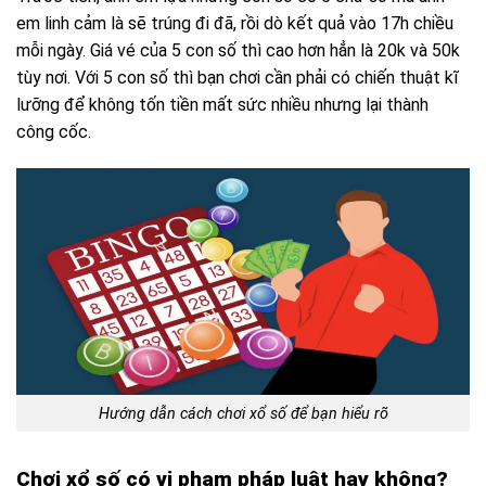
em linh cảm là sẽ trúng đi đã, rồi dò kết quả vào 17h chiều
mỗi ngày. Giá vé của 5 con số thì cao hơn hẳn là 20k và 50k
tùy nơi. Với 5 con số thì bạn chơi cần phải có chiến thuật kĩ
lưỡng để không tốn tiền mất sức nhiều nhưng lại thành
công cốc.
Hướng dẫn cách chơi xổ số để bạn hiểu rõ
Chơi xổ số có vi phạm pháp luật hay không?