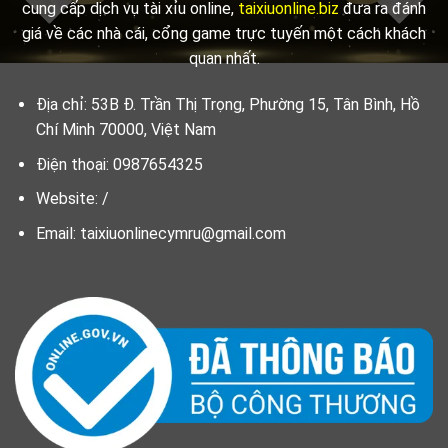
cung cấp dịch vụ tài xỉu online,
taixiuonline.biz
đưa ra đánh
giá về các nhà cái, cổng game trực tuyến một cách khách
quan nhất.
Địa chỉ: 53B Đ. Trần Thị Trọng, Phường 15, Tân Bình, Hồ
Chí Minh 70000, Việt Nam
Điện thoại: 0987654325
Website: /
Email:
taixiuonlinecymru@gmail.com