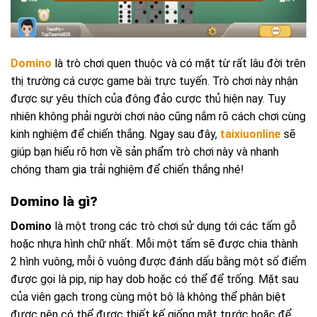
Domino
là trò chơi quen thuộc và có mặt từ rất lâu đời trên
thị trường cá cược game bài trực tuyến. Trò chơi này nhận
được sự yêu thích của đông đảo cược thủ hiện nay. Tuy
nhiên không phải người chơi nào cũng nắm rõ cách chơi cùng
kinh nghiệm để chiến thắng. Ngay sau đây,
taixiuonline
sẽ
giúp bạn hiểu rõ hơn về sản phẩm trò chơi này và nhanh
chóng tham gia trải nghiệm để chiến thắng nhé!
Domino là gì?
Domino
là một trong các trò chơi sử dụng tới các tấm gỗ
hoặc nhựa hình chữ nhất. Mỗi một tấm sẽ được chia thành
2 hình vuông, mỗi ô vuông được đánh dấu bằng một số điểm
được gọi là pip, nip hay dob hoặc có thể để trống. Mặt sau
của viên gạch trong cùng một bộ là không thể phân biệt
được nên có thể được thiết kế giống mặt trước hoặc để