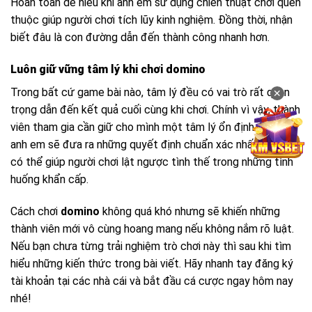
Hoàn toàn dễ hiểu khi anh em sử dụng chiến thuật chơi quen
thuộc giúp người chơi tích lũy kinh nghiệm. Đồng thời, nhận
biết đâu là con đường dẫn đến thành công nhanh hơn.
Luôn giữ vững tâm lý khi chơi domino
Trong bất cứ game bài nào, tâm lý đều có vai trò rất quan
✕
trọng dẫn đến kết quả cuối cùng khi chơi. Chính vì vậy, thành
viên tham gia cần giữ cho mình một tâm lý ổn định. Từ đó,
anh em sẽ đưa ra những quyết định chuẩn xác nhất và còn
có thể giúp người chơi lật ngược tình thế trong những tình
huống khẩn cấp.
Cách chơi
domino
không quá khó nhưng sẽ khiến những
thành viên mới vô cùng hoang mang nếu không nắm rõ luật.
Nếu bạn chưa từng trải nghiệm trò chơi này thì sau khi tìm
hiểu những kiến thức trong bài viết. Hãy nhanh tay đăng ký
tài khoản tại các nhà cái và bắt đầu cá cược ngay hôm nay
nhé!