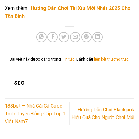
Xem thêm :
Hướng Dẫn Chơi Tài Xỉu Mới Nhất 2025 Cho
Tân Binh
Bài viết này được đăng trong
Tin tức
. Đánh dấu
liên kết thường trực
.
SEO
188bet – Nhà Cái Cá Cược
Hướng Dẫn Chơi Blackjack
Trực Tuyến Đẳng Cấp Top 1
Hiệu Quả Cho Người Chơi Mới
Việt Nam7