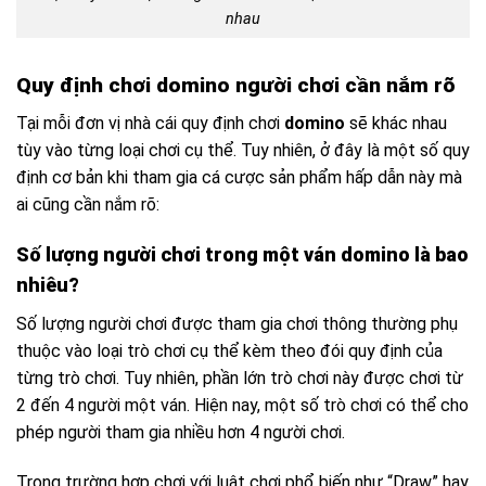
nhau
Quy định chơi domino người chơi cần nắm rõ
Tại mỗi đơn vị nhà cái quy định chơi
domino
sẽ khác nhau
tùy vào từng loại chơi cụ thể. Tuy nhiên, ở đây là một số quy
định cơ bản khi tham gia cá cược sản phẩm hấp dẫn này mà
ai cũng cần nắm rõ:
Số lượng người chơi trong một ván domino là bao
nhiêu?
Số lượng người chơi được tham gia chơi thông thường phụ
thuộc vào loại trò chơi cụ thể kèm theo đói quy định của
từng trò chơi. Tuy nhiên, phần lớn trò chơi này được chơi từ
2 đến 4 người một ván. Hiện nay, một số trò chơi có thể cho
phép người tham gia nhiều hơn 4 người chơi.
Trong trường hợp chơi với luật chơi phổ biến như “Draw” hay