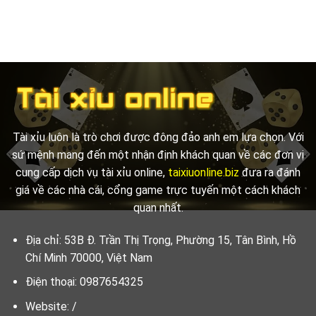
Tài xỉu luôn là trò chơi được đông đảo anh em lựa chọn. Với
sứ mệnh mang đến một nhận định khách quan về các đơn vị
cung cấp dịch vụ tài xỉu online,
taixiuonline.biz
đưa ra đánh
giá về các nhà cái, cổng game trực tuyến một cách khách
quan nhất.
Địa chỉ: 53B Đ. Trần Thị Trọng, Phường 15, Tân Bình, Hồ
Chí Minh 70000, Việt Nam
Điện thoại: 0987654325
Website: /