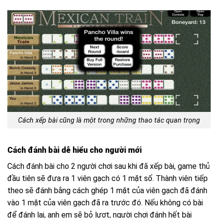
Cách xếp bài cũng là một trong những thao tác quan trọng
Cách đánh bài dễ hiểu cho người mới
Cách đánh bài cho 2 người chơi sau khi đã xếp bài, game thủ
đầu tiên sẽ đưa ra 1 viên gạch có 1 mặt số. Thành viên tiếp
theo sẽ đánh bằng cách ghép 1 mặt của viên gạch đã đánh
vào 1 mặt của viên gạch đã ra trước đó. Nếu không có bài
để đánh lại, anh em sẽ bỏ lượt, người chơi đánh hết bài