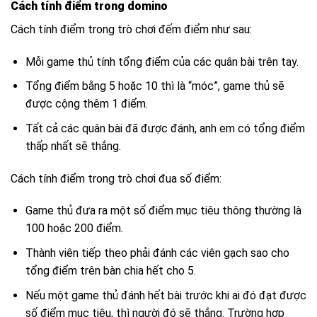
Cách tính điểm trong domino
Cách tính điểm trong trò chơi đếm điểm như sau:
Mỗi game thủ tính tổng điểm của các quân bài trên tay.
Tổng điểm bằng 5 hoặc 10 thì là “móc”, game thủ sẽ
được cộng thêm 1 điểm.
Tất cả các quân bài đã được đánh, anh em có tổng điểm
thấp nhất sẽ thắng.
Cách tính điểm trong trò chơi đua số điểm:
Game thủ đưa ra một số điểm mục tiêu thông thường là
100 hoặc 200 điểm.
Thành viên tiếp theo phải đánh các viên gạch sao cho
tổng điểm trên bàn chia hết cho 5.
Nếu một game thủ đánh hết bài trước khi ai đó đạt được
số điểm mục tiêu, thì người đó sẽ thắng. Trường hợp