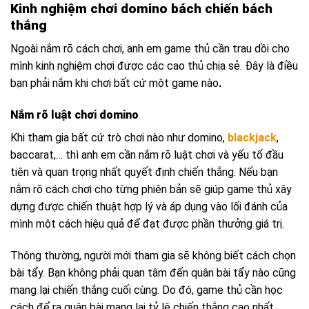
Kinh nghiệm chơi domino bách chiến bách
thắng
Ngoài nắm rõ cách chơi, anh em game thủ cần trau dồi cho
mình kinh nghiệm chơi được các cao thủ chia sẻ. Đây là điều
bạn phải nắm khi chơi bất cứ một game nào
.
Nắm rõ luật chơi domino
Khi tham gia bất cứ trò chơi nào như domino,
blackjack
,
baccarat,… thì anh em cần nắm rõ luật chơi và yếu tố đầu
tiên và quan trọng nhất quyết định chiến thắng. Nếu bạn
nắm rõ cách chơi cho từng phiên bản sẽ giúp game thủ xây
dựng được chiến thuật hợp lý và áp dụng vào lối đánh của
mình một cách hiệu quả để đạt được phần thưởng giá trị.
Thông thường, người mới tham gia sẽ không biết cách chọn
bài tẩy. Bạn không phải quan tâm đến quân bài tẩy nào cũng
mang lại chiến thắng cuối cùng. Do đó, game thủ cần học
cách để ra quân bài mang lại tỷ lệ chiến thắng cao nhất