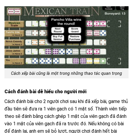
Cách xếp bài cũng là một trong những thao tác quan trọng
Cách đánh bài dễ hiểu cho người mới
Cách đánh bài cho 2 người chơi sau khi đã xếp bài, game thủ
đầu tiên sẽ đưa ra 1 viên gạch có 1 mặt số. Thành viên tiếp
theo sẽ đánh bằng cách ghép 1 mặt của viên gạch đã đánh
vào 1 mặt của viên gạch đã ra trước đó. Nếu không có bài
để đánh lại, anh em sẽ bỏ lượt, người chơi đánh hết bài