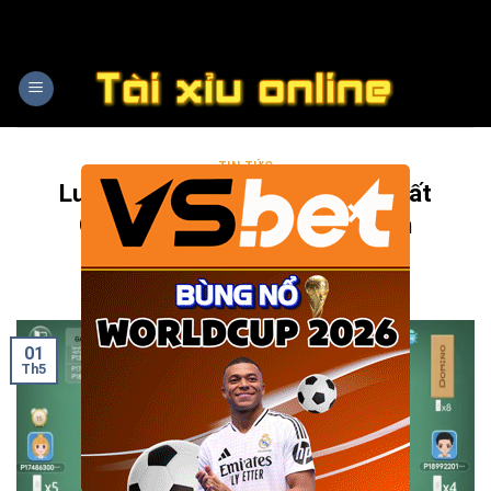
Bỏ
qua
nội
dung
TIN TỨC
Luật Chơi Domino Chính Xác Nhất
×
Cho Mọi Tay Cược Trực Tuyến
ĐĂNG VÀO
THÁNG 5 1, 2025
BỞI
SEO
01
Th5