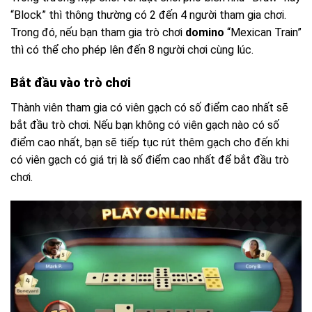
“Block” thì thông thường có 2 đến 4 người tham gia chơi.
Trong đó, nếu bạn tham gia trò chơi
domino
“Mexican Train”
thì có thể cho phép lên đến 8 người chơi cùng lúc.
Bắt đầu vào trò chơi
Thành viên tham gia có viên gạch có số điểm cao nhất sẽ
bắt đầu trò chơi. Nếu bạn không có viên gạch nào có số
điểm cao nhất, bạn sẽ tiếp tục rút thêm gạch cho đến khi
có viên gạch có giá trị là số điểm cao nhất để bắt đầu trò
chơi.