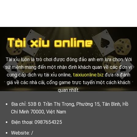
Tài xỉu luôn là trò chơi được đông đảo anh em lựa chọn. Với
sứ mệnh mang đến một nhận định khách quan về các đơn vị
cung cấp dịch vụ tài xỉu online,
taixiuonline.biz
đưa ra đánh
giá về các nhà cái, cổng game trực tuyến một cách khách
quan nhất.
Địa chỉ: 53B Đ. Trần Thị Trọng, Phường 15, Tân Bình, Hồ
Chí Minh 70000, Việt Nam
Điện thoại: 0987654325
Website: /