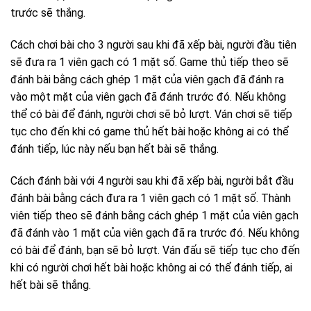
trước sẽ thắng.
Cách chơi bài cho 3 người sau khi đã xếp bài, người đầu tiên
sẽ đưa ra 1 viên gạch có 1 mặt số. Game thủ tiếp theo sẽ
đánh bài bằng cách ghép 1 mặt của viên gạch đã đánh ra
vào một mặt của viên gạch đã đánh trước đó. Nếu không
thể có bài để đánh, người chơi sẽ bỏ lượt. Ván chơi sẽ tiếp
tục cho đến khi có game thủ hết bài hoặc không ai có thể
đánh tiếp, lúc này nếu bạn hết bài sẽ thắng.
Cách đánh bài với 4 người sau khi đã xếp bài, người bắt đầu
đánh bài bằng cách đưa ra 1 viên gạch có 1 mặt số. Thành
viên tiếp theo sẽ đánh bằng cách ghép 1 mặt của viên gạch
đã đánh vào 1 mặt của viên gạch đã ra trước đó. Nếu không
có bài để đánh, bạn sẽ bỏ lượt. Ván đấu sẽ tiếp tục cho đến
khi có người chơi hết bài hoặc không ai có thể đánh tiếp, ai
hết bài sẽ thắng.