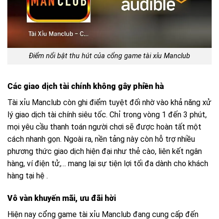
Điểm nổi bật thu hút của cổng game tài xỉu Manclub
Các giao dịch tài chính không gây phiền hà
Tài xỉu Manclub còn ghi điểm tuyệt đối nhờ vào khả năng xử
lý giao dịch tài chính siêu tốc. Chỉ trong vòng 1 đến 3 phút,
mọi yêu cầu thanh toán người chơi sẽ được hoàn tất một
cách nhanh gọn. Ngoài ra, nền tảng này còn hỗ trợ nhiều
phương thức giao dịch hiện đại như thẻ cào, liên kết ngân
hàng, ví điện tử,… mang lại sự tiện lợi tối đa dành cho khách
hàng tại hệ .
Vô vàn khuyến mãi, ưu đãi hời
Hiện nay cổng game tài xỉu Manclub đang cung cấp đến