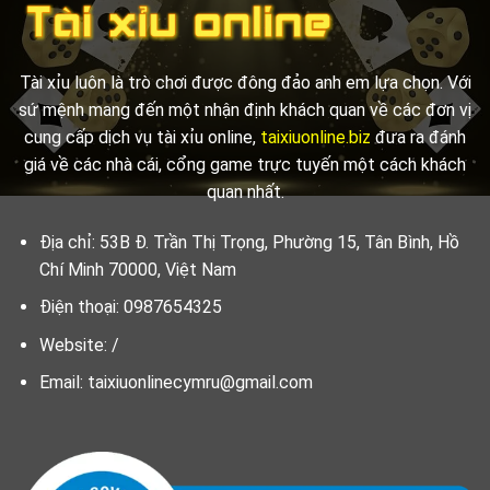
Tài xỉu luôn là trò chơi được đông đảo anh em lựa chọn. Với
sứ mệnh mang đến một nhận định khách quan về các đơn vị
cung cấp dịch vụ tài xỉu online,
taixiuonline.biz
đưa ra đánh
giá về các nhà cái, cổng game trực tuyến một cách khách
quan nhất.
Địa chỉ: 53B Đ. Trần Thị Trọng, Phường 15, Tân Bình, Hồ
Chí Minh 70000, Việt Nam
Điện thoại: 0987654325
Website: /
Email:
taixiuonlinecymru@gmail.com