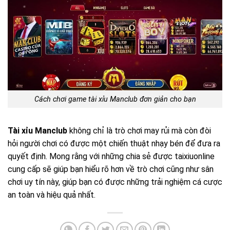
Cách chơi game tài xỉu Manclub đơn giản cho bạn
Tài xỉu Manclub
không chỉ là trò chơi may rủi mà còn đòi
hỏi người chơi có được một chiến thuật nhạy bén để đưa ra
quyết định. Mong rằng với những chia sẻ được taixiuonline
cung cấp sẽ giúp bạn hiểu rõ hơn về trò chơi cũng như sân
chơi uy tín này, giúp bạn có được những trải nghiệm cá cược
an toàn và hiệu quả nhất.