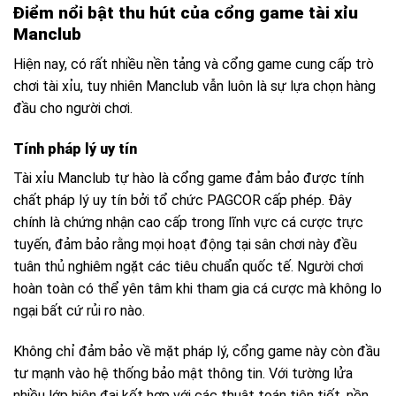
Điểm nổi bật thu hút của cổng game tài xỉu
Manclub
Hiện nay, có rất nhiều nền tảng và cổng game cung cấp trò
chơi tài xỉu, tuy nhiên Manclub vẫn luôn là sự lựa chọn hàng
đầu cho người chơi.
Tính pháp lý uy tín
Tài xỉu Manclub tự hào là cổng game đảm bảo được tính
chất pháp lý uy tín bởi tổ chức PAGCOR cấp phép. Đây
chính là chứng nhận cao cấp trong lĩnh vực cá cược trực
tuyến, đảm bảo rằng mọi hoạt động tại sân chơi này đều
tuân thủ nghiêm ngặt các tiêu chuẩn quốc tế. Người chơi
hoàn toàn có thể yên tâm khi tham gia cá cược mà không lo
ngại bất cứ rủi ro nào.
Không chỉ đảm bảo về mặt pháp lý, cổng game này còn đầu
tư mạnh vào hệ thống bảo mật thông tin. Với tường lửa
nhiều lớp hiện đại kết hợp với các thuật toán tiên tiết, nền